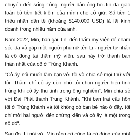
chuyển đến sống cùng, người đàn ông họ Jin đã giao
toàn bộ tiền tiết kiệm của mình cho cô giữ. Số tiền 1
triệu nhân dân tệ (khoảng $140,000 USD) là lãi kinh
doanh trong nhiều năm của anh.
Năm 2022, Min, bạn gái Jin, đến thẩm mỹ viện để chăm
sóc da và gặp một người phụ nữ tên Li - người tự nhận
là cổ đông tại thẩm mỹ viện, sau này trở thành bạn
thân nhất của cô ở Trùng Khánh.
"Cô ấy nói muốn làm bạn với tôi và chia sẻ mọi thứ với
tôi. Thậm chí cô ấy còn nhờ tôi chọn người hiến tinh
trùng khi cô ấy thụ tinh trong ống nghiệm", Min chia sẻ
với Đài Phát thanh Trùng Khánh. "Khi bạn trai cầu hôn
tôi ở Trùng Khánh và tôi không có bạn bè nào ở đây, tôi
chỉ mời hai người đến chứng kiến và cô ấy là một trong
số đó".
Sau đó, Li nói với Min rằng cô cũng là cổ đông của một