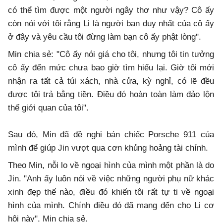
có thể tìm được một người ngây thơ như vậy? Cô ấy
còn nói với tôi rằng Li là người bạn duy nhất của cô ấy
ở đây và yêu cầu tôi đừng làm bạn cô ấy phật lòng".
Min chia sẻ: "Cô ấy nói giá cho tôi, nhưng tôi tin tưởng
cô ấy đến mức chưa bao giờ tìm hiểu lại. Giờ tôi mới
nhận ra tất cả túi xách, nhà cửa, kỳ nghỉ, có lẽ đều
được tôi trả bằng tiền. Điều đó hoàn toàn làm đảo lộn
thế giới quan của tôi".
Sau đó, Min đã đề nghị bán chiếc Porsche 911 của
mình để giúp Jin vượt qua cơn khủng hoảng tài chính.
Theo Min, nỗi lo về ngoại hình của mình một phần là do
Jin. "Anh ấy luôn nói về việc những người phụ nữ khác
xinh đẹp thế nào, điều đó khiến tôi rất tự ti về ngoại
hình của mình. Chính điều đó đã mang đến cho Li cơ
hội này", Min chia sẻ.