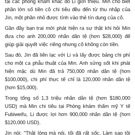
tại các phòng khám khác do Li giới thiệu. Min cho biết
phần lớn số tiền cô chi tiêu đều đến từ thu nhập của
Jin, một phần nhỏ được tính vào thẻ tín dụng của cô.
Gần đây bạn trai mới phát hiện ra sự thật khi hỏi Min
đưa cho anh 200,000 nhân dân tệ (hơn $28,000) để
giúp giải quyết việc riêng nhưng cô không còn tiền.
Sau đó, Jin đã liên lạc với Li và lấy được bảng chi phí
cho một ca phẫu thuật của Min. Anh sửng sốt khi phát
hiện mặc dù Min đã trả 750,000 nhân dân tệ (hơn
$100,000), chi phí thực tế chỉ là 120,000 nhân dân tệ
(hơn $15,000).
Trong tổng số 1,3 triệu nhân dân tệ (hơn $180,000
USD) mà Min chi tiêu tại Phòng khám thẩm mỹ Y tế
Fubiweifu, Li được lợi hơn 900,000 nhân dân tệ (hơn
$120,000 USD).
Jin nói: "Thật lòng mà nói, tôi đã rất sốc. Làm sao tôi