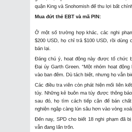
quận King và Snohomish để thu lợi bất chín
Mua đứt thẻ EBT và mã PIN:
Ở một số trường hợp khác, các nghi phạm
$200 USD, họ chỉ trả $100 USD, rồi dùng 
bán lại.
Đáng chú ý, hoạt động này được tổ chức bà
Đại úy Garth Green. “Một nhóm hoạt động 
vào ban đêm. Dù tách biệt, nhưng họ vẫn bi
Các điều tra viên còn phát hiện mối liên 
túy. Những kẻ buôn ma túy được thông báo 
sau đó, họ tìm cách tiếp cận để bán chấ
nghiện ngập càng lún sâu hơn vào vòng xoá
Đến nay, SPD cho biết 18 nghi phạm đã bị 
vẫn đang lẩn trốn.