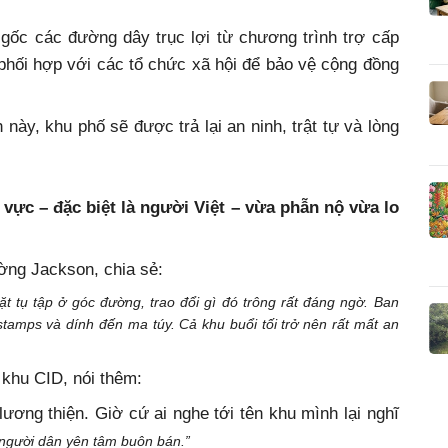
 gốc các đường dây trục lợi từ chương trình trợ cấp
phối hợp với các tổ chức xã hội để bảo vệ cộng đồng
 này, khu phố sẽ được trả lại an ninh, trật tự và lòng
 vực – đặc biệt là người Việt – vừa phẫn nộ vừa lo
ờng Jackson, chia sẻ:
t tụ tập ở góc đường, trao đổi gì đó trông rất đáng ngờ. Ban
stamps và dính đến ma túy. Cả khu buổi tối trở nên rất mất an
khu CID, nói thêm:
 lương thiện. Giờ cứ ai nghe tới tên khu mình lại nghĩ
người dân yên tâm buôn bán.”