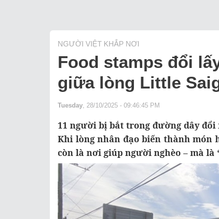
NGƯỜI VIỆT KHẮP NƠI
Food stamps đổi lấy
giữa lòng Little Sai
Tuesday
, 28/10/2025 - 09:46:45 PM
11 người bị bắt trong đường dây đổi 
Khi lòng nhân đạo biến thành món h
còn là nơi giúp người nghèo – mà là 