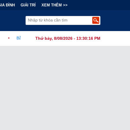
GIA ĐÌNH
GIẢI TRÍ
XEM THÊM >>
ính Đằng Sau "Cơn Sốt" Trà Sữa Nhượng Quyền: Lợi Nhuận Thuộc Về 
Thứ bảy, 8/08/2026 - 13:30:17 PM