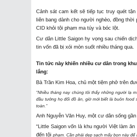
Cảnh sát cam kết sẽ tiếp tục truy quét tận
liên bang dành cho người nghèo, đồng thời 
CID khỏi tội phạm ma túy và bóc lột.
Cư dân Little Saigon hy vọng sau chiến dịch
tin vốn đã bị xói mòn suốt nhiều tháng qua.
Tin tức này khiến nhiều cư dân trong khu
lắng:
Bà Trần Kim Hoa, chủ một tiệm phở trên đư
“Nhiều tháng nay chúng tôi thấy những người lạ mặ
đầu tưởng họ đổi đồ ăn, giờ mới biết là buôn food 
toàn.”
Anh Nguyễn Văn Huy, một cư dân sống gần 
“Little Saigon vốn là khu người Việt làm ăn
đến tội
phạm. Cần phải dẹp sạch mấy bọn này để 