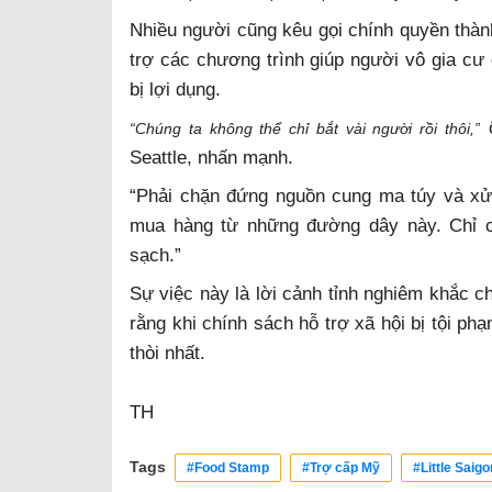
Nhiều người cũng kêu gọi chính quyền thàn
trợ các chương trình giúp người vô gia cư c
bị lợi dụng.
ô
“Chúng ta không thể chỉ bắt vài người rồi thôi,”
Seattle, nhấn mạnh.
“Phải chặn đứng nguồn cung ma túy và xử 
mua hàng từ những đường dây này. Chỉ có
sạch.”
Sự việc này là lời cảnh tỉnh nghiêm khắc ch
rằng khi chính sách hỗ trợ xã hội bị tội ph
thòi nhất.
TH
Tags
#Food Stamp
#Trợ cấp Mỹ
#Little Saigo