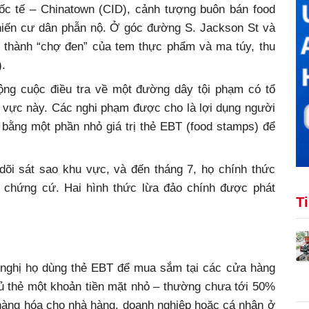
uốc tế – Chinatown (CID), cảnh tượng buôn bán food
khiến cư dân phẫn nộ. Ở góc đường S. Jackson St và
 thành “chợ đen” của tem thực phẩm và ma túy, thu
).
ng cuộc điều tra về một đường dây tội phạm có tổ
vực này. Các nghi phạm được cho là lợi dụng người
ỉ bằng một phần nhỏ giá trị thẻ EBT (food stamps) để
dõi sát sao khu vực, và đến tháng 7, họ chính thức
p chứng cứ. Hai hình thức lừa đảo chính được phát
T
ề nghị họ dùng thẻ EBT để mua sắm tại các cửa hàng
hủ thẻ một khoản tiền mặt nhỏ – thường chưa tới 50%
 hàng hóa cho nhà hàng, doanh nghiệp hoặc cá nhân ở