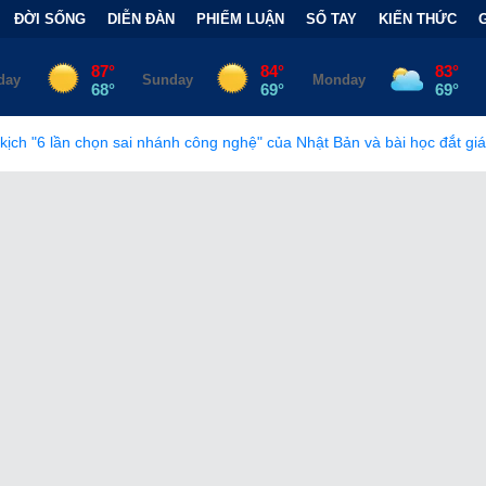
ĐỜI SỐNG
DIỄN ĐÀN
PHIẾM LUẬN
SỔ TAY
KIẾN THỨC
 nhánh công nghệ" của Nhật Bản và bài học đắt giá
•
Bẫy Tài Ch