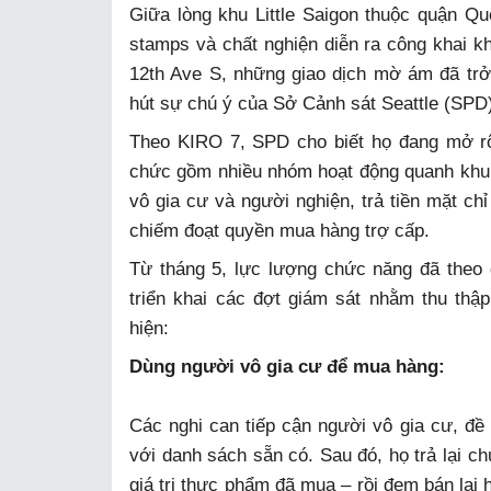
Giữa lòng khu Little Saigon thuộc quận Q
stamps và chất nghiện diễn ra công khai 
12th Ave S, những giao dịch mờ ám đã trở
hút sự chú ý của Sở Cảnh sát Seattle (SPD
Theo KIRO 7, SPD cho biết họ đang mở rộ
chức gồm nhiều nhóm hoạt động quanh khu 
vô gia cư và người nghiện, trả tiền mặt ch
chiếm đoạt quyền mua hàng trợ cấp.
Từ tháng 5, lực lượng chức năng đã theo 
triển khai các đợt giám sát nhằm thu thậ
hiện:
Dùng người vô gia cư để mua hàng:
Các nghi can tiếp cận người vô gia cư, đ
với danh sách sẵn có. Sau đó, họ trả lại c
giá trị thực phẩm đã mua – rồi đem bán lại