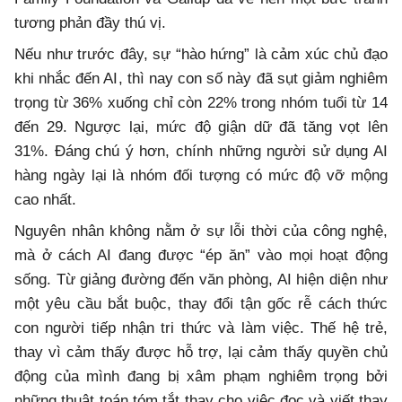
tương phản đầy thú vị.
Nếu như trước đây, sự “hào hứng” là cảm xúc chủ đạo
khi nhắc đến AI, thì nay con số này đã sụt giảm nghiêm
trọng từ 36% xuống chỉ còn 22% trong nhóm tuổi từ 14
đến 29. Ngược lại, mức độ giận dữ đã tăng vọt lên
31%. Đáng chú ý hơn, chính những người sử dụng AI
hàng ngày lại là nhóm đối tượng có mức độ vỡ mộng
cao nhất.
Nguyên nhân không nằm ở sự lỗi thời của công nghệ,
mà ở cách AI đang được “ép ăn” vào mọi hoạt động
sống. Từ giảng đường đến văn phòng, AI hiện diện như
một yêu cầu bắt buộc, thay đổi tận gốc rễ cách thức
con người tiếp nhận tri thức và làm việc. Thế hệ trẻ,
thay vì cảm thấy được hỗ trợ, lại cảm thấy quyền chủ
động của mình đang bị xâm phạm nghiêm trọng bởi
những thuật toán tóm tắt thay cho việc đọc và viết thay