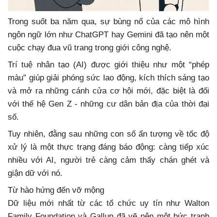
Trong suốt ba năm qua, sự bùng nổ của các mô hình
ngôn ngữ lớn như ChatGPT hay Gemini đã tạo nên một
cuộc chạy đua vũ trang trong giới công nghệ.
Trí tuệ nhân tạo (AI) được giới thiệu như một “phép
màu” giúp giải phóng sức lao động, kích thích sáng tạo
và mở ra những cánh cửa cơ hội mới, đặc biệt là đối
với thế hệ Gen Z - những cư dân bản địa của thời đại
số.
Tuy nhiên, đằng sau những con số ấn tượng về tốc độ
xử lý là một thực trạng đáng báo động: càng tiếp xúc
nhiều với AI, người trẻ càng cảm thấy chán ghét và
giận dữ với nó.
Từ hào hứng đến vỡ mộng
Dữ liệu mới nhất từ các tổ chức uy tín như Walton
Family Foundation và Gallup đã vẽ nên một bức tranh