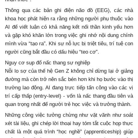
Thông qua các bản ghi điện não đồ (EEG), các nhà
khoa học phát hiện ra rằng những người phụ thuộc vào
AI để viết luận có khả năng kết nối thần kinh yếu hơn
và gặp khó khăn lớn trong việc ghi nhớ nội dung chính
mình vừa “tạo ra”. Khi sự nỗ lực bị triệt tiêu, trí tuệ con
người cũng bắt đầu có dấu hiệu “teo cơ”.
Nguy cơ sụp đổ nấc thang sự nghiệp
Nỗi lo sợ của thế hệ Gen Z không chỉ dừng lại ở giảng
đường mà còn trở nên sắc bén hơn khi họ bước vào thị
trường lao động. AI đang trực tiếp tấn công vào các vị
trí cấp thấp (entry-level) - vốn là nấc thang đầu tiên và
quan trọng nhất để người trẻ học việc và trưởng thành.
Những công việc tưởng chừng như vặt vãnh như soát
xét tài liệu, ghi chép lời thoại hay tóm tắt cuộc họp thực
chất là một quá trình “học nghề” (apprenticeship) giúp