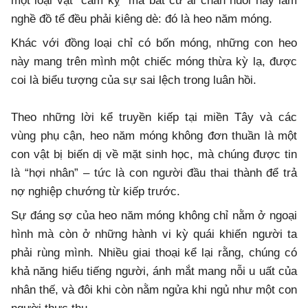
một loại vật “cấm kỵ” mà bất cứ ai chăn nuôi hay làm
nghề đồ tể đều phải kiêng dè: đó là heo năm móng.
Khác với đồng loại chỉ có bốn móng, những con heo
này mang trên mình một chiếc móng thừa kỳ lạ, được
coi là biểu tượng của sự sai lệch trong luân hồi.
Theo những lời kể truyền kiếp tại miền Tây và các
vùng phụ cận, heo năm móng không đơn thuần là một
con vật bị biến dị về mặt sinh học, mà chúng được tin
là “hợi nhân” – tức là con người đầu thai thành để trả
nợ nghiệp chướng từ kiếp trước.
Sự đáng sợ của heo năm móng không chỉ nằm ở ngoại
hình mà còn ở những hành vi kỳ quái khiến người ta
phải rùng mình. Nhiều giai thoại kể lại rằng, chúng có
khả năng hiểu tiếng người, ánh mắt mang nỗi u uất của
nhân thế, và đôi khi còn nằm ngửa khi ngủ như một con