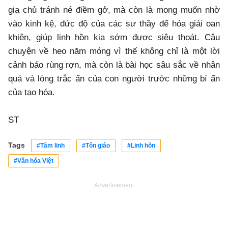
gia chủ tránh né điềm gở, mà còn là mong muốn nhờ
vào kinh kệ, đức độ của các sư thầy để hóa giải oan
khiên, giúp linh hồn kia sớm được siêu thoát. Câu
chuyện về heo năm móng vì thế không chỉ là một lời
cảnh báo rùng rợn, mà còn là bài học sâu sắc về nhân
quả và lòng trắc ẩn của con người trước những bí ẩn
của tạo hóa.
ST
Tags
#Tâm linh
#Tôn giáo
#Linh hồn
#Văn hóa Việt
Advertisement