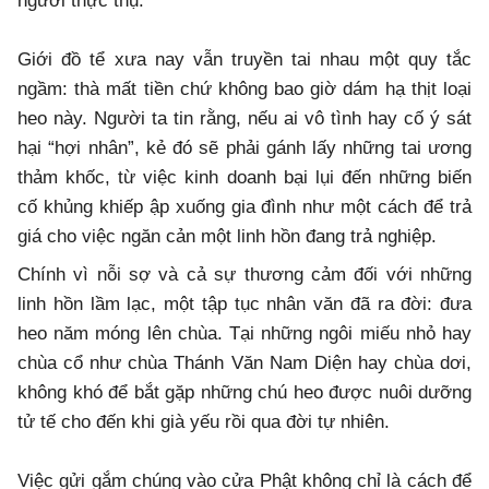
người thực thụ.
Giới đồ tể xưa nay vẫn truyền tai nhau một quy tắc
ngầm: thà mất tiền chứ không bao giờ dám hạ thịt loại
heo này. Người ta tin rằng, nếu ai vô tình hay cố ý sát
hại “hợi nhân”, kẻ đó sẽ phải gánh lấy những tai ương
thảm khốc, từ việc kinh doanh bại lụi đến những biến
cố khủng khiếp ập xuống gia đình như một cách để trả
giá cho việc ngăn cản một linh hồn đang trả nghiệp.
Chính vì nỗi sợ và cả sự thương cảm đối với những
linh hồn lầm lạc, một tập tục nhân văn đã ra đời: đưa
heo năm móng lên chùa. Tại những ngôi miếu nhỏ hay
chùa cổ như chùa Thánh Văn Nam Diện hay chùa dơi,
không khó để bắt gặp những chú heo được nuôi dưỡng
tử tế cho đến khi già yếu rồi qua đời tự nhiên.
Việc gửi gắm chúng vào cửa Phật không chỉ là cách để