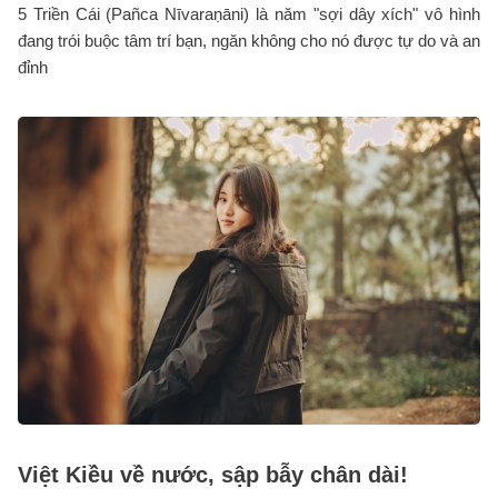
5 Triền Cái (Pañca Nīvaraṇāni) là năm "sợi dây xích" vô hình
đang trói buộc tâm trí bạn, ngăn không cho nó được tự do và an
đỉnh
Việt Kiều về nước, sập bẫy chân dài!