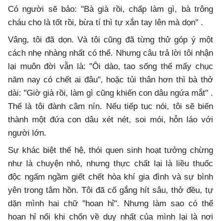
Có người sẽ bảo: "Bà già rồi, chấp làm gì, bà trông
cháu cho là tốt rồi, bừa tí thì tự xắn tay lên mà dọn" .
Vâng, tôi đã dọn. Và tôi cũng đã từng thử góp ý một
cách nhẹ nhàng nhất có thể. Nhưng câu trả lời tôi nhận
lại muôn đời vẫn là: "Ôi dào, tao sống thế mấy chục
năm nay có chết ai đâu", hoặc tủi thân hơn thì bà thở
dài: "Giờ già rồi, làm gì cũng khiến con dâu ngứa mắt" .
Thế là tôi đành câm nín. Nếu tiếp tục nói, tôi sẽ biến
thành một đứa con dâu xét nét, soi mói, hỗn láo với
người lớn.
Sự khác biệt thế hệ, thói quen sinh hoạt tưởng chừng
như là chuyện nhỏ, nhưng thực chất lại là liều thuốc
độc ngấm ngầm giết chết hòa khí gia đình và sự bình
yên trong tâm hồn. Tôi đã cố gắng hít sâu, thở đều, tự
dặn mình hai chữ "hoan hỉ". Nhưng làm sao có thể
hoan hỉ nổi khi chốn về duy nhất của mình lại là nơi