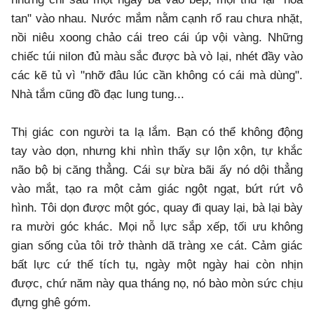
tan" vào nhau. Nước mắm nằm cạnh rổ rau chưa nhặt,
nồi niêu xoong chảo cái treo cái úp vội vàng. Những
chiếc túi nilon đủ màu sắc được bà vò lại, nhét đầy vào
các kẽ tủ vì "nhỡ đâu lúc cần không có cái mà dùng".
Nhà tắm cũng đồ đạc lung tung...
Thị giác con người ta lạ lắm. Bạn có thể không động
tay vào dọn, nhưng khi nhìn thấy sự lộn xộn, tự khắc
não bộ bị căng thẳng. Cái sự bừa bãi ấy nó dội thẳng
vào mắt, tạo ra một cảm giác ngột ngạt, bứt rứt vô
hình. Tôi dọn được một góc, quay đi quay lại, bà lại bày
ra mười góc khác. Mọi nỗ lực sắp xếp, tối ưu không
gian sống của tôi trở thành dã tràng xe cát. Cảm giác
bất lực cứ thế tích tụ, ngày một ngày hai còn nhịn
được, chứ năm này qua tháng nọ, nó bào mòn sức chịu
đựng ghê gớm.