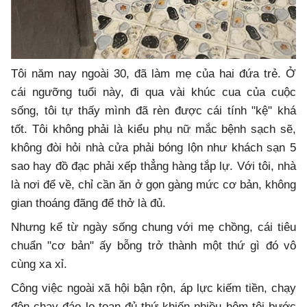
Tôi năm nay ngoài 30, đã làm mẹ của hai đứa trẻ. Ở
cái ngưỡng tuổi này, đi qua vài khúc cua của cuộc
sống, tôi tự thấy mình đã rèn được cái tính "kệ" khá
tốt. Tôi không phải là kiểu phụ nữ mắc bệnh sạch sẽ,
không đòi hỏi nhà cửa phải bóng lộn như khách sạn 5
sao hay đồ đạc phải xếp thẳng hàng tắp lự. Với tôi, nhà
là nơi để về, chỉ cần ăn ở gọn gàng mức cơ bản, không
gian thoáng đãng để thở là đủ.
Nhưng kể từ ngày sống chung với mẹ chồng, cái tiêu
chuẩn "cơ bản" ấy bỗng trở thành một thứ gì đó vô
cùng xa xỉ.
Công việc ngoài xã hội bận rộn, áp lực kiếm tiền, chạy
đôn chạy đáo lo toan đủ thứ khiến nhiều hôm tôi bước