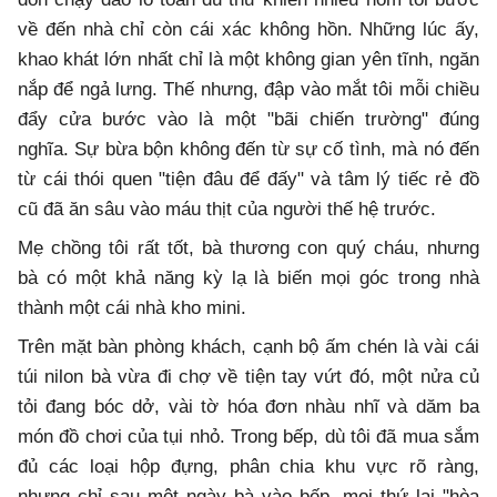
về đến nhà chỉ còn cái xác không hồn. Những lúc ấy,
khao khát lớn nhất chỉ là một không gian yên tĩnh, ngăn
nắp để ngả lưng. Thế nhưng, đập vào mắt tôi mỗi chiều
đẩy cửa bước vào là một "bãi chiến trường" đúng
nghĩa. Sự bừa bộn không đến từ sự cố tình, mà nó đến
từ cái thói quen "tiện đâu để đấy" và tâm lý tiếc rẻ đồ
cũ đã ăn sâu vào máu thịt của người thế hệ trước.
Mẹ chồng tôi rất tốt, bà thương con quý cháu, nhưng
bà có một khả năng kỳ lạ là biến mọi góc trong nhà
thành một cái nhà kho mini.
Trên mặt bàn phòng khách, cạnh bộ ấm chén là vài cái
túi nilon bà vừa đi chợ về tiện tay vứt đó, một nửa củ
tỏi đang bóc dở, vài tờ hóa đơn nhàu nhĩ và dăm ba
món đồ chơi của tụi nhỏ. Trong bếp, dù tôi đã mua sắm
đủ các loại hộp đựng, phân chia khu vực rõ ràng,
nhưng chỉ sau một ngày bà vào bếp, mọi thứ lại "hòa