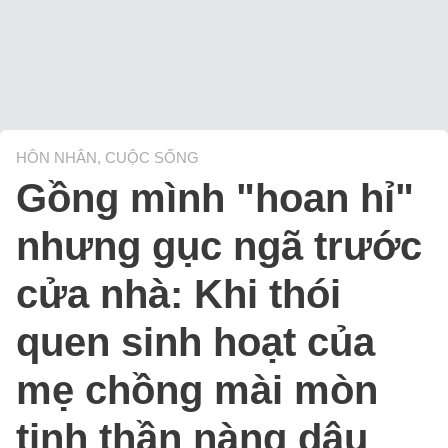
HÔN NHÂN, CUỘC SỐNG
Gồng mình "hoan hỉ"
nhưng gục ngã trước
cửa nhà: Khi thói
quen sinh hoạt của
mẹ chồng mài mòn
tinh thần nàng dâu