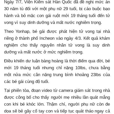
Ngày 7/7, Viện Kiểm sát Hàn Quốc đã đề nghị mức án
30 năm tù đối với một phụ nữ 29 tuổi, bị cáo buộc bạo
hành và bỏ mặc con gái ruột mới 19 tháng tuổi đến tử
vong vì suy dinh dưỡng và mất nước nghiêm trọng.
Theo Yonhap, bé gái được phát hiện tử vong tại nhà
riêng ở thành phố Incheon vào ngày 4/3. Kết quả khám
nghiệm cho thấy nguyên nhân tử vong là suy dinh
dưỡng và mất nước ở mức nghiêm trọng.
Điều khiến dư luận bàng hoàng là thời điểm qua đời, bé
mới 19 tháng tuổi nhưng chỉ nặng 10lbs, chưa bằng
một nửa mức cân nặng trung bình khoảng 23lbs của
các bé gái cùng độ tuổi.
Tại phiên tòa, đoạn video từ camera giám sát trong nhà
được công bố cho thấy người mẹ nhiều lần quát mắng
con khi bé khóc lớn. Thậm chí, người phụ nữ còn đe
dọa sẽ bẻ gãy cổ tay con và tiếp tục quát tháo ngay cả