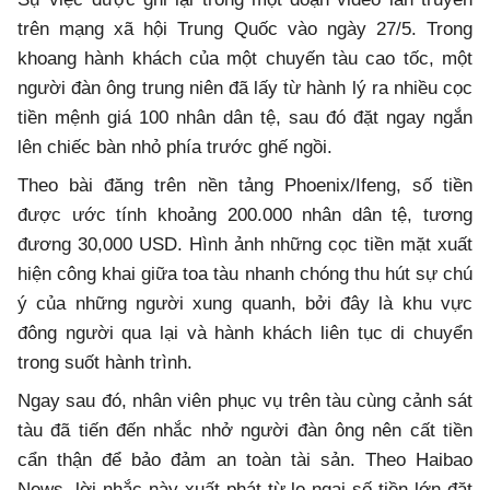
trên mạng xã hội Trung Quốc vào ngày 27/5. Trong
khoang hành khách của một chuyến tàu cao tốc, một
người đàn ông trung niên đã lấy từ hành lý ra nhiều cọc
tiền mệnh giá 100 nhân dân tệ, sau đó đặt ngay ngắn
lên chiếc bàn nhỏ phía trước ghế ngồi.
Theo bài đăng trên nền tảng Phoenix/Ifeng, số tiền
được ước tính khoảng 200.000 nhân dân tệ, tương
đương 30,000 USD. Hình ảnh những cọc tiền mặt xuất
hiện công khai giữa toa tàu nhanh chóng thu hút sự chú
ý của những người xung quanh, bởi đây là khu vực
đông người qua lại và hành khách liên tục di chuyển
trong suốt hành trình.
Ngay sau đó, nhân viên phục vụ trên tàu cùng cảnh sát
tàu đã tiến đến nhắc nhở người đàn ông nên cất tiền
cẩn thận để bảo đảm an toàn tài sản. Theo Haibao
News, lời nhắc này xuất phát từ lo ngại số tiền lớn đặt