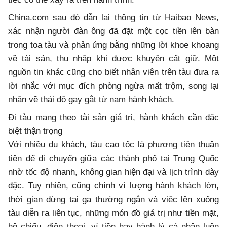
China.com sau đó dẫn lại thông tin từ Haibao News,
xác nhận người đàn ông đã đặt một cọc tiền lên bàn
trong toa tàu và phản ứng bằng những lời khoe khoang
về tài sản, thu nhập khi được khuyên cất giữ. Một
nguồn tin khác cũng cho biết nhân viên trên tàu đưa ra
lời nhắc với mục đích phòng ngừa mất trộm, song lại
nhận về thái độ gay gắt từ nam hành khách.
Đi tàu mang theo tài sản giá trị, hành khách cần đặc
biệt thận trọng
Với nhiều du khách, tàu cao tốc là phương tiện thuận
tiện để di chuyển giữa các thành phố tại Trung Quốc
nhờ tốc độ nhanh, không gian hiện đại và lịch trình dày
đặc. Tuy nhiên, cũng chính vì lượng hành khách lớn,
thời gian dừng tại ga thường ngắn và việc lên xuống
tàu diễn ra liên tục, những món đồ giá trị như tiền mặt,
hộ chiếu, điện thoại, ví tiền hay hành lý cá nhân luôn