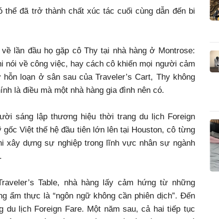
ó thể đã trở thành chất xúc tác cuối cùng dẫn đến bi
 về lần đầu họ gặp cô Thy tại nhà hàng ở Montrose:
i nói về công việc, hay cách cô khiến mọi người cảm
 hỗn loạn ở sân sau của Traveler’s Cart, Thy không
ính là điều mà một nhà hàng gia đình nên có.
ười sáng lập thương hiệu thời trang du lịch Foreign
gốc Việt thế hệ đầu tiên lớn lên tại Houston, cô từng
hi xây dựng sự nghiệp trong lĩnh vực nhân sự ngành
.
raveler’s Table, nhà hàng lấy cảm hứng từ những
ằng ẩm thực là “ngôn ngữ không cần phiên dịch”. Đến
 du lịch Foreign Fare. Một năm sau, cả hai tiếp tục