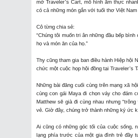
mở Traveler’s Cart, mô hình ẩm thực nhan
có cả những món gắn với tuổi thơ Việt Nam
Cô từng chia sẻ:
“Chúng tôi muốn tri ân những đầu bếp bình d
họ và món ăn của họ.”
Thy cũng tham gia ban điều hành Hiệp hội 
chức một cuộc họp hội đồng tại Traveler’s T
Những bài đăng cuối cùng trên mạng xã hội
cùng con gái Maya đi chọn váy cho đám cư
Matthew sẽ già đi cùng nhau nhưng “trông v
vẻ. Giờ đây, chúng trở thành những ký ức 
Ai cũng có những góc tối của cuộc sống, n
lạng phía trước của một gia đình trẻ đầy t