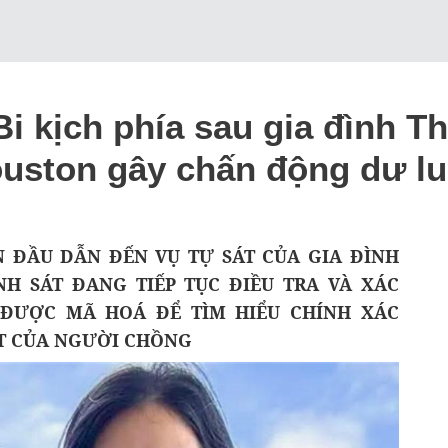
i kịch phía sau gia đình T
Houston gây chấn động dư l
 ĐẦU DẪN ĐẾN VỤ TỰ SÁT CỦA GIA ĐÌNH
NH SÁT ĐANG TIẾP TỤC ĐIỀU TRA VÀ XÁC
ĐƯỢC MÃ HOÁ ĐỂ TÌM HIỂU CHÍNH XÁC
ÁT CỦA NGƯỜI CHỒNG