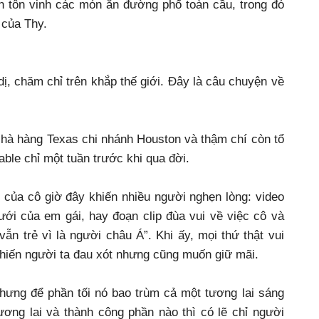
h tôn vinh các món ăn đường phố toàn cầu, trong đó
 của Thy.
ị, chăm chỉ trên khắp thế giới. Đây là câu chuyện về
Nhà hàng Texas chi nhánh Houston và thậm chí còn tổ
able chỉ một tuần trước khi qua đời.
 của cô giờ đây khiến nhiều người nghẹn lòng: video
ới của em gái, hay đoạn clip đùa vui về việc cô và
ẫn trẻ vì là người châu Á”. Khi ấy, mọi thứ thật vui
khiến người ta đau xót nhưng cũng muốn giữ mãi.
hưng để phần tối nó bao trùm cả một tương lai sáng
ương lai và thành công phần nào thì có lẽ chỉ người