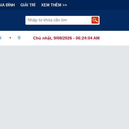
GIA ĐÌNH
GIẢI TRÍ
XEM THÊM >>
ính Đằng Sau "Cơn Sốt" Trà Sữa Nhượng Quyền: Lợi Nhuận Thuộc Về
Chủ nhật, 9/08/2026 - 06:24:05 AM