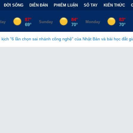
ĐỜI SỐNG
DIỄN ĐÀN
PHIẾM LUẬN
SỔ TAY
KIẾN THỨC
i nhánh công nghệ" của Nhật Bản và bài học đắt giá
•
Bẫy Tài Ch