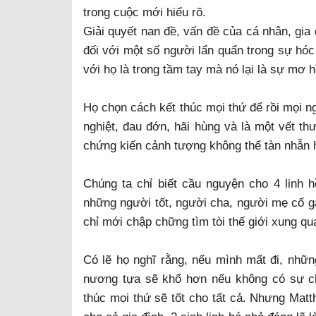
trong cuộc mới hiểu rõ.
Giải quyết nan đề, vấn đề của cá nhân, gia
đối với một số người lẩn quẩn trong sự hóc
với họ là trong tầm tay mà nó lại là sự mơ
Họ chọn cách kết thúc mọi thứ để rồi mọi n
nghiệt, đau đớn, hãi hùng và là một vết th
chứng kiến cảnh tượng không thể tàn nhẫn 
Chúng ta chỉ biết cầu nguyện cho 4 linh 
những người tốt, người cha, người mẹ cố gắ
chỉ mới chập chững tìm tòi thế giới xung q
Có lẽ họ nghĩ rằng, nếu mình mất đi, nhữ
nương tựa sẽ khổ hơn nếu không có sự ch
thúc mọi thứ sẽ tốt cho tất cả. Nhưng Matt