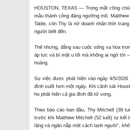
HOUSTON, TEXAS — Trong mắt công chúng,
mẫu thành công đáng ngưỡng mộ. Matthew l
Table, còn Thy là nữ doanh nhân thời tran
người biết đến.
Thế nhưng, đằng sau cuộc sống xa hoa trong
áp lực và bí mật u tối mà không ai ngờ tới 
hoàng.
Sự việc được phát hiện vào ngày 4/5/2026 k
đình suốt hơn một ngày. Khi cảnh sát Houst
họ phát hiện cả gia đình đã tử vong.
Theo báo cáo ban đầu, Thy Mitchell (39 tuổ
trước khi Matthew Mitchell (52 tuổi) tự kết
lặng và ngăn nắp một cách lạnh người”, khô