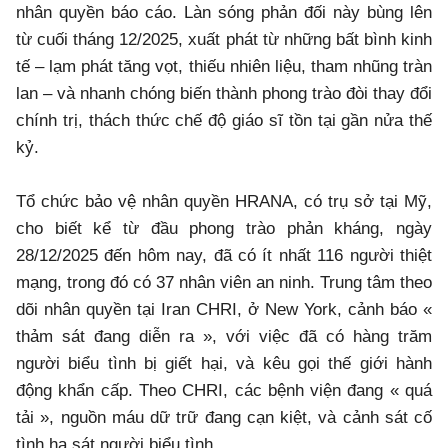
nhân quyền báo cáo. Làn sóng phản đối này bùng lên
từ cuối tháng 12/2025, xuất phát từ những bất bình kinh
tế – lạm phát tăng vọt, thiếu nhiên liệu, tham nhũng tràn
lan – và nhanh chóng biến thành phong trào đòi thay đổi
chính trị, thách thức chế độ giáo sĩ tồn tại gần nửa thế
kỷ.
Tổ chức bảo vệ nhân quyền HRANA, có trụ sở tại Mỹ,
cho biết kể từ đầu phong trào phản kháng, ngày
28/12/2025 đến hôm nay, đã có ít nhất 116 người thiệt
mạng, trong đó có 37 nhân viên an ninh. Trung tâm theo
dõi nhân quyền tại Iran CHRI, ở New York, cảnh báo «
thảm sát đang diễn ra », với việc đã có hàng trăm
người biểu tình bị giết hại, và kêu gọi thế giới hành
động khẩn cấp. Theo CHRI, các bệnh viện đang « quá
tải », nguồn máu dữ trữ đang cạn kiệt, và cảnh sát cố
tình hạ sát người biểu tình