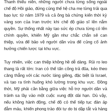
Thanh thiếu niên, những người chưa từng sống ngoài
chế độ Hồi giáo, đứng cùng thế hệ cha mẹ từng trải qua
bạo lực từ năm 1979 và cả ông bà chứng kiến thời kỳ
vàng son của Iran trước khi chế độ giáo sĩ lên nắm
quyền. Sự thống nhất này tạo sức ép chưa từng có lên
chính quyền, khiến Mỹ gần như chắc chắn sẽ can
thiệp, vừa để bảo vệ người dân vừa để củng cố ảnh
hưởng chiến lược tại khu vực.
Tuy nhiên, việc can thiệp không hề dễ dàng. Rủi ro leo
thang là rất lớn: Iran có thể tấn công trả đũa, kéo theo
căng thẳng với các nước láng giềng, đặc biệt là Israel,
và tạo ra tình huống khó lường trong khu vực. Đồng
thời, Mỹ phải cân bằng giữa việc hỗ trợ người dân và
tránh sa lầy vào một cuộc xung đột dài hạn. Dù vậy,
nếu không hành động, chế độ có thể tiếp tục đàn áp
đẫm máu, khiến phong trào đòi tự do bị dập tắt và hàng