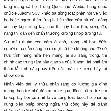
tảng mạng xã hội Trung Quốc như Weibo, hàng chục
chủ xe Xiaomi SU7 khác đã đồng loạt phản hồi về việc
họ hoặc người thân từng bị hệ thống cửa hít của dòng
xe này kẹp trúng tay, nhẹ thì gây bầm tím, sưng đỏ,
nặng thì dẫn đến chấn thương xương khớp tương tự.
Sự mâu thuẫn còn nằm ở chỗ, trong khi hơn 80%
người mua sẵn sàng bỏ ra một số tiền không nhỏ để sở
hữu tính năng hứa hẹn mang lại sự sang trọng, thì
chính các trung tâm bàn giao xe của Xiaomi lại phải âm
thầm tắt tính năng này trên các mẫu xe trưng bày tại
showroom.
Nhân viên đại lý thừa nhận rằng do lượng gia đình
mang theo trẻ nhỏ đến xem xe quá đông, rủi ro trẻ em
bị kẹp tay bởi cửa hít là vô cùng lớn, buộc họ phải áp
dụng biện pháp phòng ngừa thủ công này để tránh
những rắc rối pháp lý và truyền thông.