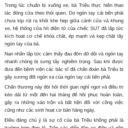
Trong lúc chuẩn bị xuống xe, bà Triệu thực hiện thao
tác đóng cửa theo thói quen. Do ngón tay cái bên phải
chưa kịp rút ra khỏi khe hẹp giữa cánh cửa và khung
xe, hệ thống cửa hít điện tử của chiếc SU7 đã lập tức
kích hoạt cơ chế khóa chặt, ép mạnh và kẹp chặt lấy
ngón tay của bà.
Nạn nhân lập tức cảm thấy đau đớn dữ dội và ngón tay
nhanh chóng bị sưng tấy nghiêm trọng. Sau khi được
đưa đến bệnh viện các bác sĩ đã chẩn đoán bà Triệu bị
gãy xương đốt ngón xa của ngón tay cái bên phải.
Chấn thương này đòi hỏi thời gian nghỉ ngơi và điều trị
kéo dài từ một đến hai tháng để hồi phục hoàn toàn,
gây ra những xáo trộn và bất tiện đối với công việc
cũng như các sinh hoạt cơ bản hàng ngày.
Điều đáng chú ý là sự cố của bà Triệu không phải là
trường hợp đơn lẻ. Trên các diễn đàn xe điện và nền