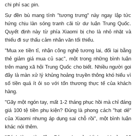
chi phí sạc pin.
Sự đền bù mang tính "tượng trưng" này ngay lập tức
hứng chịu làn sóng tranh cãi từ dư luận Trung Quốc.
Quyết định này từ phía Xiaomi bị cho là nhỏ nhặt và
thiếu đi sự thấu cảm nhân văn tối thiểu.
"Mua xe tiền tỉ, nhận công nghệ tương lai, đổi lại bằng
thẻ giảm giá mua củ sạc”, một trong những bình luận
trên mạng xã hội Trung Quốc cho biết. Nhiều người gọi
đây là màn xử lý khủng hoảng truyền thông khó hiểu vì
số tiền quá ít ỏi so với tổn thương thực tế của khách
hàng.
"Gãy một ngón tay, mất 1-2 tháng phục hồi mà chỉ đáng
giá 100 tệ tiền phụ kiện? Đúng là phong cách "hạt dẻ"
của Xiaomi nhưng áp dụng sai chỗ rồi”, một bình luận
khác nói thêm.