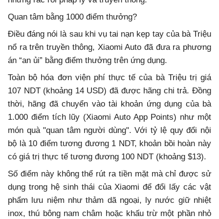
Quan tâm bằng 1000 điểm thưởng?
Điều đáng nói là sau khi vụ tai nạn kẹp tay của bà Triệu
nổ ra trên truyền thông, Xiaomi Auto đã đưa ra phương
án “an ủi” bằng điểm thưởng trên ứng dụng.
Toàn bộ hóa đơn viện phí thực tế của bà Triệu trị giá
107 NDT (khoảng 14 USD) đã được hãng chi trả. Đồng
thời, hãng đã chuyển vào tài khoản ứng dụng của bà
1.000 điểm tích lũy (Xiaomi Auto App Points) như một
món quà "quan tâm người dùng". Với tỷ lệ quy đổi nội
bộ là 10 điểm tương đương 1 NDT, khoản bồi hoàn này
có giá trị thực tế tương đương 100 NDT (khoảng $13).
Số điểm này không thể rút ra tiền mặt mà chỉ được sử
dụng trong hệ sinh thái của Xiaomi để đổi lấy các vật
phẩm lưu niệm như thảm dã ngoại, ly nước giữ nhiệt
inox, thú bông nam châm hoặc khấu trừ một phần nhỏ