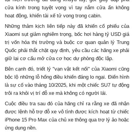
cửa kính trong tuyệt vọng vì tay nắm cửa ẩn không
hoạt động, khiến tài xế tử vong trong cabin.
Những thảm kịch liên tiếp này đã khiến cổ phiếu của
Xiaomi sụt giảm nghiêm trọng, bốc hơi hàng tỷ USD giá
trị vốn hóa thị trường và buộc cơ quan quản lý Trung
Quốc phải thắt chặt quy định, yêu cầu các hãng xe phải
giữ lại cơ cấu mở cửa cơ học dự phòng độc lập.
Bên cạnh đó, triết lý "vạn vật kết nối" của Xiaomi cũng
bộc lộ những lỗ hổng điều khiển đáng lo ngại. Điển hình
là sự cố vào tháng 10/2025, khi một chiếc SU7 tự động
trôi ra khỏi vị trí đỗ xe mà không có người lái.
Cuộc điều tra sau đó của hãng chỉ ra rằng xe đã nhận
được lệnh hỗ trợ đỗ xe vô tình được kích hoạt từ chiếc
iPhone 15 Pro Max của chủ xe thông qua trợ lý ảo hoặc
ứng dụng nền.