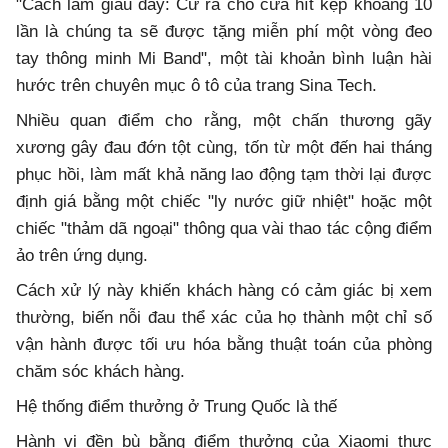
"Cách làm giàu đây: Cứ ra cho cửa hít kẹp khoảng 10
lần là chúng ta sẽ được tặng miễn phí một vòng đeo
tay thông minh Mi Band", một tài khoản bình luận hài
hước trên chuyên mục ô tô của trang Sina Tech.
Nhiều quan điểm cho rằng, một chấn thương gãy
xương gây đau đớn tột cùng, tốn từ một đến hai tháng
phục hồi, làm mất khả năng lao động tạm thời lại được
định giá bằng một chiếc "ly nước giữ nhiệt" hoặc một
chiếc "thảm dã ngoại" thông qua vài thao tác cộng điểm
ảo trên ứng dụng.
Cách xử lý này khiến khách hàng có cảm giác bị xem
thường, biến nỗi đau thể xác của họ thành một chỉ số
vận hành được tối ưu hóa bằng thuật toán của phòng
chăm sóc khách hàng.
Hệ thống điểm thưởng ở Trung Quốc là thế
Hành vi đền bù bằng điểm thưởng của Xiaomi thực