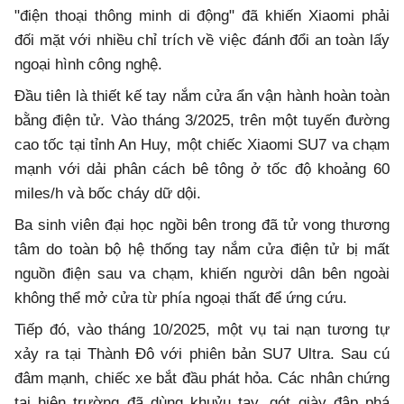
"điện thoại thông minh di động" đã khiến Xiaomi phải
đối mặt với nhiều chỉ trích về việc đánh đổi an toàn lấy
ngoại hình công nghệ.
Đầu tiên là thiết kế tay nắm cửa ẩn vận hành hoàn toàn
bằng điện tử. Vào tháng 3/2025, trên một tuyến đường
cao tốc tại tỉnh An Huy, một chiếc Xiaomi SU7 va chạm
mạnh với dải phân cách bê tông ở tốc độ khoảng 60
miles/h và bốc cháy dữ dội.
Ba sinh viên đại học ngồi bên trong đã tử vong thương
tâm do toàn bộ hệ thống tay nắm cửa điện tử bị mất
nguồn điện sau va chạm, khiến người dân bên ngoài
không thể mở cửa từ phía ngoại thất để ứng cứu.
Tiếp đó, vào tháng 10/2025, một vụ tai nạn tương tự
xảy ra tại Thành Đô với phiên bản SU7 Ultra. Sau cú
đâm mạnh, chiếc xe bắt đầu phát hỏa. Các nhân chứng
tại hiện trường đã dùng khuỷu tay, gót giày đập phá