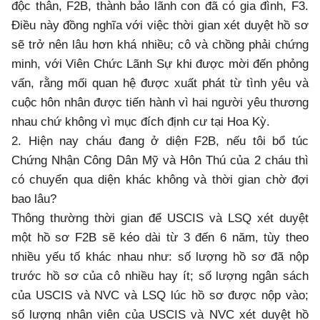
độc thân, F2B, thành bảo lãnh con đã có gia đình, F3.
Điều này đồng nghĩa với việc thời gian xét duyệt hồ sơ
sẽ trở nên lâu hơn khá nhiều; cô và chồng phải chứng
minh, với Viên Chức Lãnh Sự khi được mời đến phỏng
vấn, rằng mối quan hệ được xuất phát từ tình yêu và
cuộc hôn nhân được tiến hành vì hai người yêu thương
nhau chứ không vì mục đích định cư tại Hoa Kỳ.
2. Hiện nay cháu đang ở diện F2B, nếu tôi bổ túc
Chứng Nhận Công Dân Mỹ và Hôn Thú của 2 cháu thì
có chuyển qua diện khác không và thời gian chờ đợi
bao lâu?
Thông thường thời gian để USCIS và LSQ xét duyệt
một hồ sơ F2B sẽ kéo dài từ 3 đến 6 năm, tùy theo
nhiều yếu tố khác nhau như: số lượng hồ sơ đã nộp
trước hồ sơ của cô nhiều hay ít; số lượng ngân sách
của USCIS và NVC và LSQ lúc hồ sơ được nộp vào;
số lượng nhân viên của USCIS và NVC xét duyệt hồ