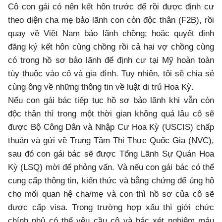
Cô con gái có nên kết hôn trước để rồi được định cư
theo diện cha mẹ bảo lãnh con còn độc thân (F2B), rồi
quay về Việt Nam bảo lãnh chồng; hoặc quyết định
đăng ký kết hôn cùng chồng rồi cả hai vợ chồng cùng
có trong hồ sơ bảo lãnh để định cư tại Mỹ hoàn toàn
tùy thuộc vào cô và gia đình. Tuy nhiên, tôi sẽ chia sẻ
cùng ông về những thông tin về luật di trú Hoa Kỳ.
Nếu con gái bác tiếp tục hồ sơ bảo lãnh khi vẫn còn
độc thân thì trong một thời gian không quá lâu cô sẽ
được Bộ Công Dân và Nhập Cư Hoa Kỳ (USCIS) chấp
thuận và gửi về Trung Tâm Thị Thực Quốc Gia (NVC),
sau đó con gái bác sẽ được Tổng Lãnh Sự Quán Hoa
Kỳ (LSQ) mời để phỏng vấn. Và nếu con gái bác có thể
cung cấp thông tin, kiến thức và bằng chứng để ủng hộ
cho mối quan hệ cha/mẹ và con thì hồ sơ của cô sẽ
được cấp visa. Trong trường hợp xấu thì giới chức
chính phủ có thể yêu cầu cô và bác xét nghiệm máu