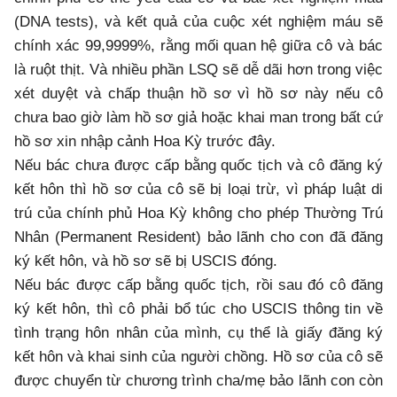
(DNA tests), và kết quả của cuộc xét nghiệm máu sẽ
chính xác 99,9999%, rằng mối quan hệ giữa cô và bác
là ruột thịt. Và nhiều phần LSQ sẽ dễ dãi hơn trong việc
xét duyệt và chấp thuận hồ sơ vì hồ sơ này nếu cô
chưa bao giờ làm hồ sơ giả hoặc khai man trong bất cứ
hồ sơ xin nhập cảnh Hoa Kỳ trước đây.
Nếu bác chưa được cấp bằng quốc tịch và cô đăng ký
kết hôn thì hồ sơ của cô sẽ bị loại trừ, vì pháp luật di
trú của chính phủ Hoa Kỳ không cho phép Thường Trú
Nhân (Permanent Resident) bảo lãnh cho con đã đăng
ký kết hôn, và hồ sơ sẽ bị USCIS đóng.
Nếu bác được cấp bằng quốc tịch, rồi sau đó cô đăng
ký kết hôn, thì cô phải bổ túc cho USCIS thông tin về
tình trạng hôn nhân của mình, cụ thể là giấy đăng ký
kết hôn và khai sinh của người chồng. Hồ sơ của cô sẽ
được chuyển từ chương trình cha/mẹ bảo lãnh con còn