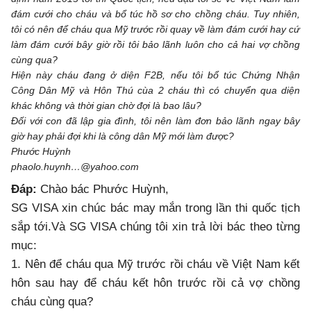
đám cưới cho cháu và bổ túc hồ sơ cho chồng cháu. Tuy nhiên,
tôi có nên để cháu qua Mỹ trước rồi quay về làm đám cưới hay cứ
làm đám cưới bây giờ rồi tôi bảo lãnh luôn cho cả hai vợ chồng
cùng qua?
Hiện này cháu đang ở diện F2B, nếu tôi bổ túc Chứng Nhận
Công Dân Mỹ và Hôn Thú cùa 2 cháu thì có chuyển qua diện
khác không và thời gian chờ đợi là bao lâu?
Đối với con đã lập gia đình, tôi nên làm đơn bảo lãnh ngay bây
giờ hay phải đợi khi là công dân Mỹ mới làm được?
Phước Huỳnh
phaolo.huynh…@yahoo.com
Đáp:
Chào bác Phước Huỳnh,
SG VISA xin chúc bác may mắn trong lần thi quốc tịch
sắp tới.Và SG VISA chúng tôi xin trả lời bác theo từng
mục:
1. Nên để cháu qua Mỹ trước rồi cháu về Việt Nam kết
hôn sau hay để cháu kết hôn trước rồi cả vợ chồng
cháu cùng qua?