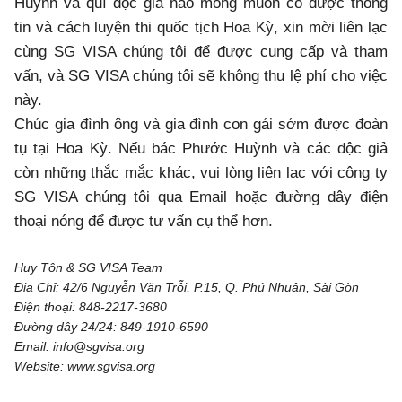
Huỳnh và quí độc giả nào mong muốn có được thông
tin và cách luyện thi quốc tịch Hoa Kỳ, xin mời liên lạc
cùng SG VISA chúng tôi để được cung cấp và tham
vấn, và SG VISA chúng tôi sẽ không thu lệ phí cho việc
này.
Chúc gia đình ông và gia đình con gái sớm được đoàn
tụ tại Hoa Kỳ. Nếu bác Phước Huỳnh và các độc giả
còn những thắc mắc khác, vui lòng liên lạc với công ty
SG VISA chúng tôi qua Email hoặc đường dây điện
thoại nóng để được tư vấn cụ thể hơn.
Huy Tôn & SG VISA Team
Địa Chỉ: 42/6 Nguyễn Văn Trỗi, P.15, Q. Phú Nhuận, Sài Gòn
Điện thoại: 848-2217-3680
Đường dây 24/24: 849-1910-6590
Email: info@sgvisa.org
Website: www.sgvisa.org