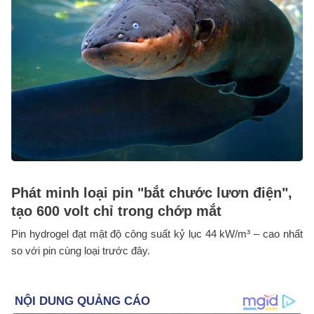
Phát minh loại pin "bắt chước lươn điện",
tạo 600 volt chỉ trong chớp mắt
Pin hydrogel đạt mật độ công suất kỷ lục 44 kW/m³ – cao nhất
so với pin cùng loại trước đây.