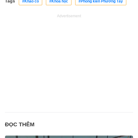
Tags
#Khảo cổ
#Khoa học
#Phong kiến Phương Tây
Advertisement
ĐỌC THÊM