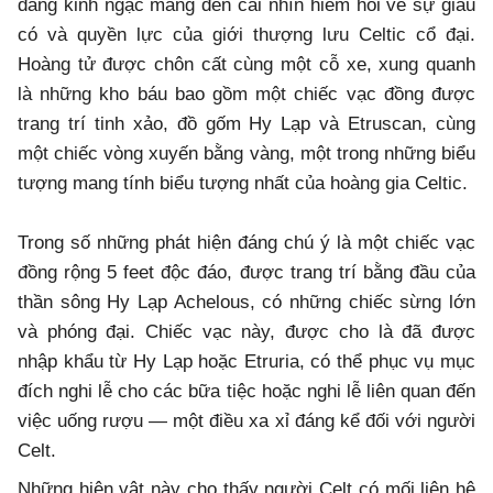
đáng kinh ngạc mang đến cái nhìn hiếm hoi về sự giàu
có và quyền lực của giới thượng lưu Celtic cổ đại.
Hoàng tử được chôn cất cùng một cỗ xe, xung quanh
là những kho báu bao gồm một chiếc vạc đồng được
trang trí tinh xảo, đồ gốm Hy Lạp và Etruscan, cùng
một chiếc vòng xuyến bằng vàng, một trong những biểu
tượng mang tính biểu tượng nhất của hoàng gia Celtic.
Trong số những phát hiện đáng chú ý là một chiếc vạc
đồng rộng 5 feet độc đáo, được trang trí bằng đầu của
thần sông Hy Lạp Achelous, có những chiếc sừng lớn
và phóng đại. Chiếc vạc này, được cho là đã được
nhập khẩu từ Hy Lạp hoặc Etruria, có thể phục vụ mục
đích nghi lễ cho các bữa tiệc hoặc nghi lễ liên quan đến
việc uống rượu — một điều xa xỉ đáng kể đối với người
Celt.
Những hiện vật này cho thấy người Celt có mối liên hệ