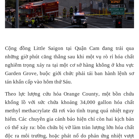
Cộng đồng Little Saigon tại Quận Cam đang trải qua
những giờ phút căng thẳng sau khi một vụ rò rỉ hóa chất
nghiêm trọng xảy ra tại một cơ sở hàng không ở khu vực
Garden Grove, buộc giới chức phải tái ban hành lệnh sơ
tán khẩn cấp vào hôm thứ Sáu.
Theo lực lượng cứu hỏa Orange County, một bồn chứa
khổng lồ với sức chứa khoảng 34,000 gallon hóa chất
methyl methacrylate đã rơi vào tình trạng quá nhiệt nguy
hiểm. Các chuyên gia cảnh báo hiện chỉ còn hai kịch bản
có thể xảy ra: bồn chứa bị vỡ làm tràn lượng lớn hóa chất
độc ra môi trường, hoặc phát nổ do phản ứng nhiệt vượt