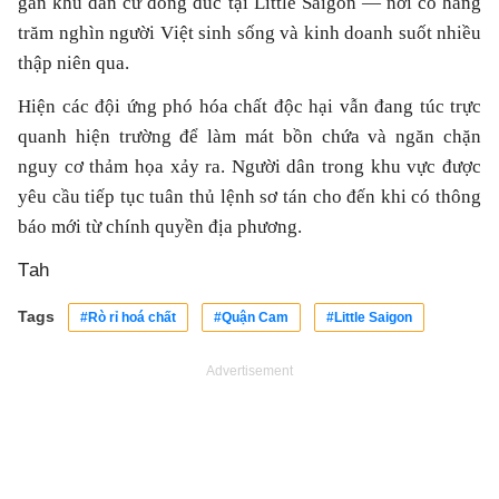
gần khu dân cư đông đúc tại Little Saigon — nơi có hàng
trăm nghìn người Việt sinh sống và kinh doanh suốt nhiều
thập niên qua.
Hiện các đội ứng phó hóa chất độc hại vẫn đang túc trực
quanh hiện trường để làm mát bồn chứa và ngăn chặn
nguy cơ thảm họa xảy ra. Người dân trong khu vực được
yêu cầu tiếp tục tuân thủ lệnh sơ tán cho đến khi có thông
báo mới từ chính quyền địa phương.
Tah
Tags
#Rò rỉ hoá chất
#Quận Cam
#Little Saigon
Advertisement