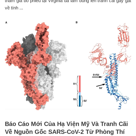
tham gia bỏ phiếu tại Virginia đã làm bùng lên tranh cãi gay gắt
về tính ...
Báo Cáo Mới Của Hạ Viện Mỹ Và Tranh Cãi
Về Nguồn Gốc SARS-CoV-2 Từ Phòng Thí