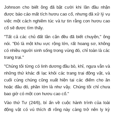
Johnson cho biết ông đã bật cười khi lần đầu nhận
được báo cáo mất tích hươu cao cổ, nhưng đã xử lý vụ
việc một cách nghiêm túc và tự tin rằng con hươu cao
cổ sẽ được tìm thấy.
"Tất cả các chủ đất lân cận đều đã biết chuyện," ông
nói. "Đó là một khu vực rộng lớn, rất hoang sơ, không
có nhiều người sinh sống trong vùng đó, chỉ toàn là các
trang trại."
"Chúng tôi từng có linh dương đầu bò, khỉ, ngựa vằn và
những thứ khác đi lạc khỏi các trang trại động vật, và
cuối cùng chúng cũng xuất hiện tại các điểm cho ăn
hoặc đâu đó, phần lớn là như vậy. Chúng tôi chỉ chưa
bao giờ có một con hươu cao cổ."
Vào thứ Tư (24/6), bí ẩn về cuộc hành trình của loài
động vật có vú thích đi rông này càng trở nên ly kỳ