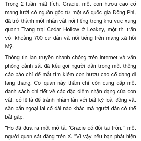
Trong 2 tuần mất tích, Gracie, một con hươu cao cổ
mạng lưới có nguồn gốc từ một số quốc gia Đông Phi,
đã trở thành một nhân vật nổi tiếng trong khu vực xung
quanh Trang trại Cedar Hollow ở Leakey, một thị trấn
với khoảng 700 cư dân và nổi tiếng trên mạng xã hội
Mỹ.
Thông tin lan truyền nhanh chóng trên internet và văn
phòng cảnh sát đã kêu gọi người dân trong một thông
cáo báo chí để mắt tìm kiếm con hươu cao cổ đang đi
lang thang. Cơ quan này thậm chí còn cung cấp một
danh sách chi tiết về các đặc điểm nhận dạng của con
vật, có lẽ là để tránh nhầm lẫn với bất kỳ loài động vật
săn bắn ngoại lai cổ dài nào khác mà người dân có thể
bắt gặp.
"Họ đã đưa ra một mô tả, 'Gracie có đôi tai tròn,'" một
người quan sát đăng trên X. "Vì vậy nếu bạn phát hiện