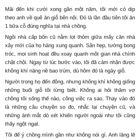
Mãi đến khi cưới xong gần một năm, tôi mới có dịp
theo anh về quê ăn giỗ bên nội. Đó là lần đầu tiên tôi ăn
1 bữa cỗ đúng nghĩa tại nhà chồng.
Ngôi nhà cấp bốn cũ nằm lọt thỏm giữa mấy căn nhà
xây mới của họ hàng xung quanh. Sân hẹp, tường bong
tróc, mọi sinh hoạt đều xoay quanh một gian nhà chính
chật chội. Ngay từ lúc bước vào, tôi đã cảm nhận được
không khí nặng nề bao trùm, dù hôm đó là ngày giỗ.
Người trong họ đến đông, nhưng không khí không giống
những buổi giỗ tôi từng biết. Không ai hỏi thăm vợ
chồng tôi sống thế nào, công việc ra sao. Thay vào đó
là những câu chuyện so đo, nhắc lại chuyện cũ, và
những ánh mắt dò xét khiến người ngoài như tôi cũng
thấy ngột ngạt.
Tôi để ý chồng mình gần như không nói gì. Anh lặng lẽ