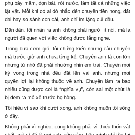
phụ bày mâm, dọn bát, rót nước, làm tất cả những việc
lặt vặt. Mỗi khi có ai đó nhắc đến chuyện tiền nong, đất
đai hay so sánh con cái, anh chỉ im lặng cúi đầu.
Dần dần, tôi nhận ra anh không phải người ít nói, mà là
người đã quen với việc không được lắng nghe.
Trong bữa cơm giỗ, tôi chứng kiến những câu chuyện
mà trước giờ anh chưa từng kể. Chuyện anh là con lớn
nhưng từ nhỏ đã phải nhường nhịn em trai. Chuyện mọi
kỳ vọng trong nhà đều đặt lên vai anh, nhưng mọi
quyền lợi lại không thuộc về anh. Chuyện làm ra bao
nhiêu cũng được coi là “nghĩa vụ”, còn sai một chút là
bị đem ra mổ xẻ trước họ hàng.
Tôi hiểu vì sao khi cưới xong, anh không muốn tôi sống
ở đây.
Không phải vì nghèo, cũng không phải vì thiếu thốn vật
chất, mà vì đó là nơi anh luôn cảm thấy mình chỉ tồn tại