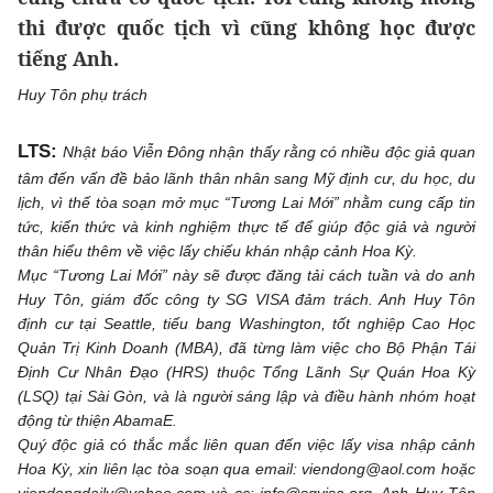
thi được quốc tịch vì cũng không học được
tiếng Anh.
Huy Tôn phụ trách
LTS:
Nhật báo Viễn Đông nhận thấy rằng có nhiều độc giả quan
tâm đến vấn đề bảo lãnh thân nhân sang Mỹ định cư, du học, du
lịch, vì thế tòa soạn mở mục “Tương Lai Mới” nhằm cung cấp tin
tức, kiến thức và kinh nghiệm thực tế để giúp độc giả và người
thân hiểu thêm về việc lấy chiếu khán nhập cảnh Hoa Kỳ.
Mục “Tương Lai Mới” này sẽ được đăng tải cách tuần và do anh
Huy Tôn, giám đốc công ty SG VISA đảm trách. Anh Huy Tôn
định cư tại Seattle, tiểu bang Washington, tốt nghiệp Cao Học
Quản Trị Kinh Doanh (MBA), đã từng làm việc cho Bộ Phận Tái
Định Cư Nhân Đạo (HRS) thuộc Tổng Lãnh Sự Quán Hoa Kỳ
(LSQ) tại Sài Gòn, và là người sáng lập và điều hành nhóm hoạt
động từ thiện AbamaE.
Quý độc giả có thắc mắc liên quan đến việc lấy visa nhập cảnh
Hoa Kỳ, xin liên lạc tòa soạn qua email: viendong@aol.com hoặc