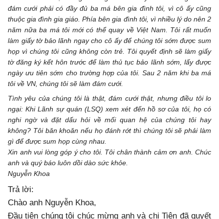
đám cưới phải có đầy đủ ba má bên gia đình tôi, vì cô ấy cũng
thuộc gia đình gia giáo. Phía bên gia đình tôi, vì nhiều lý do nên 2
năm nữa ba má tôi mới có thể quay về Việt Nam. Tôi rất muốn
làm giấy tờ bảo lãnh ngay cho cô ấy để chúng tôi sớm được sum
họp vì chúng tôi cũng không còn trẻ. Tôi quyết định sẽ làm giấy
tờ đăng ký kết hôn trước để làm thủ tục bảo lãnh sớm, lấy được
ngày ưu tiên sớm cho trường hợp của tôi. Sau 2 năm khi ba má
tôi về VN, chúng tôi sẽ làm đám cưới.
Tình yêu của chúng tôi là thật, đám cưới thật, nhưng điều tôi lo
ngại: Khi Lãnh sự quán (LSQ) xem xét đến hồ sơ của tôi, họ có
nghi ngờ và đặt dấu hỏi về mối quan hệ của chúng tôi hay
không? Tôi băn khoăn nếu họ đánh rớt thì chúng tôi sẽ phải làm
gì để được sum họp cùng nhau.
Xin anh vui lòng góp ý cho tôi. Tôi chân thành cảm ơn anh. Chúc
anh và quý báo luôn dồi dào sức khỏe.
Nguyễn Khoa
Trả lời:
Chào anh Nguyễn Khoa,
Đầu tiên chúng tôi chúc mừng anh và chị Tiên đã quyết