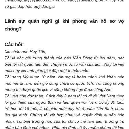
viendongdaily@yahoo.com và cc: info@sgvisa.org. Anh Huy Tôn
sẽ giải đáp hầu quý độc giả.
Lãnh sự quán nghĩ gì khi phỏng vấn hồ sơ vợ
chồng?
Câu hỏi:
Xin chào anh Huy Tôn,
Tôi là độc giả trung thành của báo Viễn Đông từ lâu năm, đặc
biệt tôi rất quan tâm đến chuyên mục tư vấn của anh. Nay tôi viết
mail này xin anh giúp giải đáp một ít thắc mắc:
Tôi sang Mỹ được 10 năm. Nhưng vì hoàn cảnh khó khăn nên
mải mê đi làm, đến giờ cũng chưa có quốc tịch. Tôi cũng không
mong thi được quốc tịch vì cũng không học được tiếng Anh.
Tôi vẫn còn độc thân. Cách đây 2 năm tôi có đi về Việt Nam theo
lời giới thiệu của người thân và làm quen với Tiên. Cô ấy 30 tuổi,
trẻ hơn tôi 16 tuổi, là cô giáo nuôi dạy trẻ ở quận Tân Bình, chưa
lập gia đình. Chúng tôi rất hợp nhau và quyết định đi đến hôn
nhân. Tôi biết trường hợp của tôi chỉ có thể làm diện thường trú
nhân bảo lãnh vợ/chồng . Phía gia đình cô ấy muốn chúng tôi làm