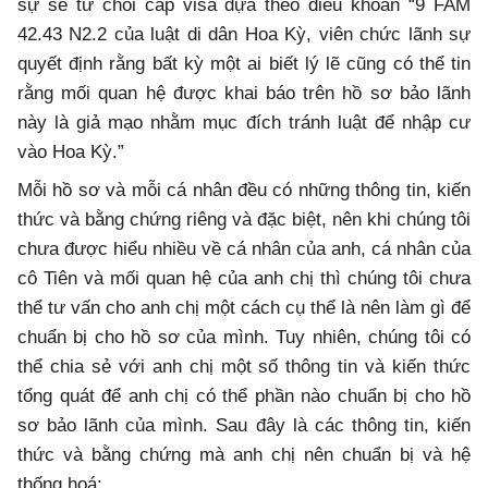
sự sẽ từ chối cấp visa dựa theo điều khoản “9 FAM
42.43 N2.2 của luật di dân Hoa Kỳ, viên chức lãnh sự
quyết định rằng bất kỳ một ai biết lý lẽ cũng có thể tin
rằng mối quan hệ được khai báo trên hồ sơ bảo lãnh
này là giả mạo nhằm mục đích tránh luật để nhập cư
vào Hoa Kỳ.”
Mỗi hồ sơ và mỗi cá nhân đều có những thông tin, kiến
thức và bằng chứng riêng và đặc biệt, nên khi chúng tôi
chưa được hiểu nhiều về cá nhân của anh, cá nhân của
cô Tiên và mối quan hệ của anh chị thì chúng tôi chưa
thể tư vấn cho anh chị một cách cụ thể là nên làm gì để
chuẩn bị cho hồ sơ của mình. Tuy nhiên, chúng tôi có
thể chia sẻ với anh chị một số thông tin và kiến thức
tổng quát để anh chị có thể phần nào chuẩn bị cho hồ
sơ bảo lãnh của mình. Sau đây là các thông tin, kiến
thức và bằng chứng mà anh chị nên chuẩn bị và hệ
thống hoá: