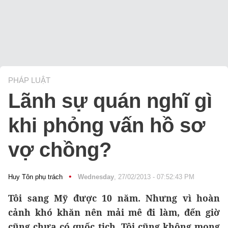
PHÁP LUẬT
Lãnh sự quán nghĩ gì
khi phỏng vấn hồ sơ
vợ chồng?
•
Huy Tôn phụ trách
Wednesday
, 27/02/2013 - 07:52:43 PM
Tôi sang Mỹ được 10 năm. Nhưng vì hoàn
cảnh khó khăn nên mải mê đi làm, đến giờ
cũng chưa có quốc tịch. Tôi cũng không mong