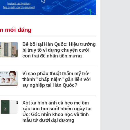
in mới đăng
Bê bối tại Hàn Quốc: Hiệu trưởng
bị truy tố vì dựng chuyện cưới
con trai để nhận tiền mừng
Vì sao phẫu thuật thẩm mỹ trở
thành "chấp niệm" gắn liền với
sự nghiệp tại Hàn Quốc?
Xót xa hình ảnh cá heo mẹ ôm
xác con bơi suốt nhiều ngày tại
Úc: Góc nhìn khoa học về tình
mẫu tử dưới đại dương