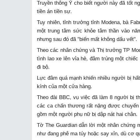
Truyền thông Ý cho biết người này đã tốt ng
tiền án tiền sự.
Tuy nhiên, tỉnh trưởng tỉnh Modena, bà Fabr
một trung tâm sức khỏe tâm thần vào năm 
nhưng sau đó đã "biến mất không dấu vết".
Theo các nhân chứng và Thị trưởng TP Mod
tình lao xe lên vỉa hè, đâm trúng một chiế
đi bộ.
Lực đâm quá mạnh khiến nhiều người bị hất 
kính của một cửa hàng.
Theo đài BBC, vụ việc đã làm 8 người bị t
các ca chấn thương rất nặng được chuyển
gồm một người phụ nữ bị dập nát hai chân.
Tờ The Guardian dẫn lời một nhân chứng ma
như đang phê ma túy hoặc say xỉn, dù cơ q