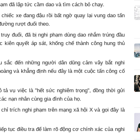
hạm đã lập tức cầm dao và tìm cách bỏ chạy.
 chiếc xe đang đậu rồi bất ngờ quay lại vung dao tấn
ường rượt đuổi theo.
 truy đuổi, đã bị nghi phạm dùng dao nhắm trúng đầu
 kiên quyết áp sát, khống chế thành công hung thủ
âu sắc đến những người dân dũng cảm vây bắt nghi
oàng và khẳng định nếu đây là một cuộc tấn công cố
 tả vụ việc là "hết sức nghiêm trọng", đồng thời gửi
 các nạn nhân cùng gia đình của họ.
chỉ trích nghi phạm trên mạng xã hội X và gọi đây là
ếp tục điều tra để làm rõ động cơ chính xác của nghi