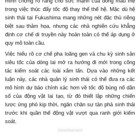
minh chứng rõ ràng cho sức mạnh của dòng máu mẹ
trong việc thúc đẩy tốc độ thay thế thế hệ. Mặc dù hệ
sinh thái tại Fukushima mang những nét đặc thù riêng
biệt sau thảm họa, nhưng các nhà nghiên cứu khẳng
định cơ chế di truyền này hoàn toàn có thể áp dụng ở
quy mô toàn cầu.
Việc hiểu rõ cơ chế pha loãng gen và chu kỳ sinh sản
siêu tốc của dòng lai mở ra hướng đi mới trong công
tác kiểm soát các loài xâm lấn. Dựa vào những kết
luận này, các nhà quản lý sinh thái có thể đưa ra các
mô hình dự báo chính xác hơn về tốc độ bùng nổ dân
số của động vật lai tạo, từ đó thiết lập những chiến
lược ứng phó kịp thời, ngăn chặn sự tàn phá sinh thái
trước khi quần thể động vật vượt qua ranh giới kiểm
soát.
Advertisement