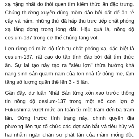
xạ nặng nhất do thói quen tìm kiếm thức ăn đặc trưng.
Chúng thường xuyên dùng mõm đào bới đất để ăn rễ
cây và nấm, những thứ đã hấp thụ trực tiếp chất phóng
xạ lắng đọng trong lòng đất. Hậu quả là, nồng độ
cesium-137 trong cơ thể chúng tăng vọt.
Lợn rừng có mức độ tích tụ chất phóng xạ, đặc biệt là
cesium-137, rất cao do tập tính đào bới đất tìm thức
ăn. Sự lai tạo này tạo ra "siêu lợn" thừa hưởng khả
năng sinh sản quanh năm của lợn nhà từ dòng mẹ, làm
tăng số lượng quần thể lên 3 - 5 lần.
Gần đây, dư luận Nhật Bản từng xôn xao trước thông
tin nồng độ cesium-137 trong một số con lợn ở
Fukushima vượt mức an toàn từ một trăm đến ba trăm
lần. Đứng trước tình trạng này, chính quyền địa
phương liên tục tổ chức các đợt săn bắt và tiêu hủy vô
hại nhằm ngăn chặn sự phát tán của mầm mống độc