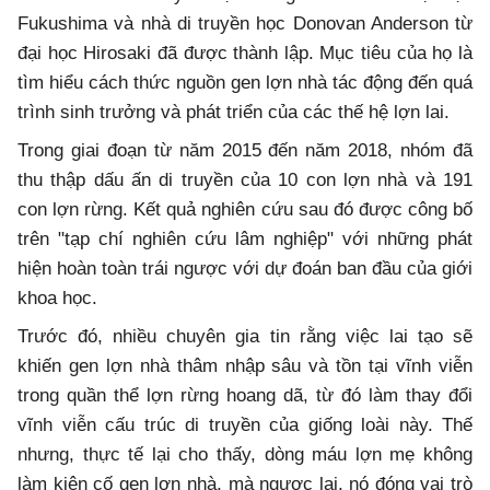
Fukushima và nhà di truyền học Donovan Anderson từ
đại học Hirosaki đã được thành lập. Mục tiêu của họ là
tìm hiểu cách thức nguồn gen lợn nhà tác động đến quá
trình sinh trưởng và phát triển của các thế hệ lợn lai.
Trong giai đoạn từ năm 2015 đến năm 2018, nhóm đã
thu thập dấu ấn di truyền của 10 con lợn nhà và 191
con lợn rừng. Kết quả nghiên cứu sau đó được công bố
trên "tạp chí nghiên cứu lâm nghiệp" với những phát
hiện hoàn toàn trái ngược với dự đoán ban đầu của giới
khoa học.
Trước đó, nhiều chuyên gia tin rằng việc lai tạo sẽ
khiến gen lợn nhà thâm nhập sâu và tồn tại vĩnh viễn
trong quần thể lợn rừng hoang dã, từ đó làm thay đổi
vĩnh viễn cấu trúc di truyền của giống loài này. Thế
nhưng, thực tế lại cho thấy, dòng máu lợn mẹ không
làm kiên cố gen lợn nhà, mà ngược lại, nó đóng vai trò