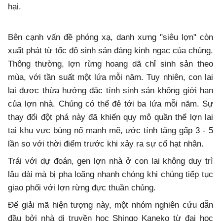
hại.
Bên cạnh vấn đề phóng xạ, danh xưng "siêu lợn" còn
xuất phát từ tốc độ sinh sản đáng kinh ngạc của chúng.
Thông thường, lợn rừng hoang dã chỉ sinh sản theo
mùa, với tần suất một lứa mỗi năm. Tuy nhiên, con lai
lại được thừa hưởng đặc tính sinh sản không giới hạn
của lợn nhà. Chúng có thể đẻ tới ba lứa mỗi năm. Sự
thay đổi đột phá này đã khiến quy mô quần thể lợn lai
tại khu vực bùng nổ mạnh mẽ, ước tính tăng gấp 3 - 5
lần so với thời điểm trước khi xảy ra sự cố hạt nhân.
Trái với dự đoán, gen lợn nhà ở con lai không duy trì
lâu dài mà bị pha loãng nhanh chóng khi chúng tiếp tục
giao phối với lợn rừng đực thuần chủng.
Để giải mã hiện tượng này, một nhóm nghiên cứu dẫn
đầu bởi nhà di truyền học Shingo Kaneko từ đại học