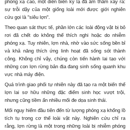
phóng xạ cao, một diễn biến kỳ lạ đã âm thầm xảy ra:
sự trỗi dậy của một giống loài mới được giới nghiên
cứu gọi là "siêu lợn".
Theo quan sát thực tế, phần lớn các loài động vật bị bỏ
rơi đã chết do không thể thích nghi hoặc do nhiễm
phóng xạ. Tuy nhiên, lợn nhà, nhờ vào sức sống bền bỉ
và khả năng thích ứng linh hoạt đã sống sót thành
công. Không chỉ vậy, chúng còn tiến hành lai tạo với
những con lợn rừng bản địa đang sinh sống quanh khu
vực nhà máy điện.
Quá trình giao phối tự nhiên này đã tạo ra một biến thể
lợn lai sơ hữu những đặc điểm sinh học vượt trội,
nhưng cũng tiềm ẩn nhiều mối đe dọa sinh thái.
Mối nguy hiểm đầu tiên đến từ lượng phóng xạ khổng lồ
tích tụ trong cơ thể loài vật này. Nghiên cứu chỉ ra
rằng, lợn rừng là một trong những loài bị nhiễm phóng