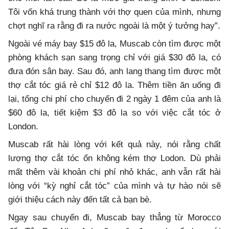
Tôi vốn khá trung thành với thợ quen của mình, nhưng
chợt nghĩ ra rằng đi ra nước ngoài là một ý tưởng hay”.
Ngoài vé máy bay $15 đô la, Muscab còn tìm được một
phòng khách sạn sang trọng chỉ với giá $30 đô la, có
đưa đón sân bay. Sau đó, anh lang thang tìm được một
thợ cắt tóc giá rẻ chỉ $12 đô la. Thêm tiền ăn uống đi
lại, tổng chi phí cho chuyến đi 2 ngày 1 đêm của anh là
$60 đô la, tiết kiệm $3 đô la so với việc cắt tóc ở
London.
Muscab rất hài lòng với kết quả này, nói rằng chất
lượng thợ cắt tóc ổn không kém thợ Lodon. Dù phải
mất thêm vài khoản chi phí nhỏ khác, anh vẫn rất hài
lòng với “kỳ nghỉ cắt tóc” của mình và tự hào nói sẽ
giới thiệu cách này đến tất cả bạn bè.
Ngay sau chuyến đi, Muscab bay thẳng từ Morocco