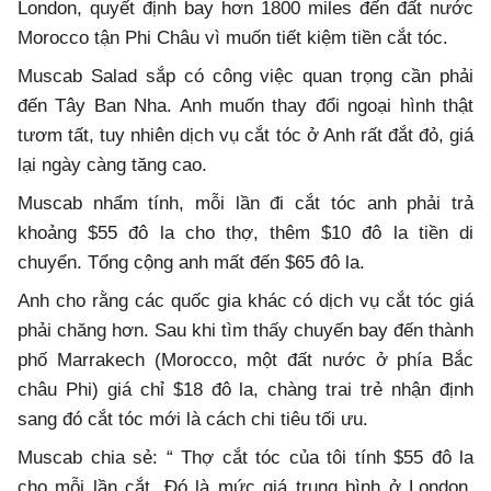
London, quyết định bay hơn 1800 miles đến đất nước
Morocco tận Phi Châu vì muốn tiết kiệm tiền cắt tóc.
Muscab Salad sắp có công việc quan trọng cần phải
đến Tây Ban Nha. Anh muốn thay đổi ngoại hình thật
tươm tất, tuy nhiên dịch vụ cắt tóc ở Anh rất đắt đỏ, giá
lại ngày càng tăng cao.
Muscab nhẩm tính, mỗi lần đi cắt tóc anh phải trả
khoảng $55 đô la cho thợ, thêm $10 đô la tiền di
chuyển. Tổng cộng anh mất đến $65 đô la.
Anh cho rằng các quốc gia khác có dịch vụ cắt tóc giá
phải chăng hơn. Sau khi tìm thấy chuyến bay đến thành
phố Marrakech (Morocco, một đất nước ở phía Bắc
châu Phi) giá chỉ $18 đô la, chàng trai trẻ nhận định
sang đó cắt tóc mới là cách chi tiêu tối ưu.
Muscab chia sẻ: “ Thợ cắt tóc của tôi tính $55 đô la
cho mỗi lần cắt. Đó là mức giá trung bình ở London.