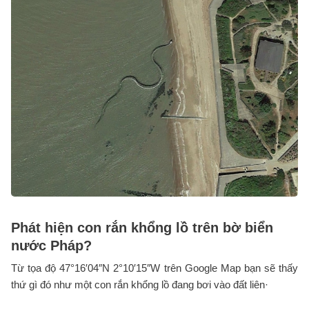
Phát hiện con rắn khổng lồ trên bờ biển
nước Pháp?
Từ tọa độ 47°16′04″N 2°10′15″W trên Google Map bạn sẽ thấy
thứ gì đó như một con rắn khổng lồ đang bơi vào đất liên·