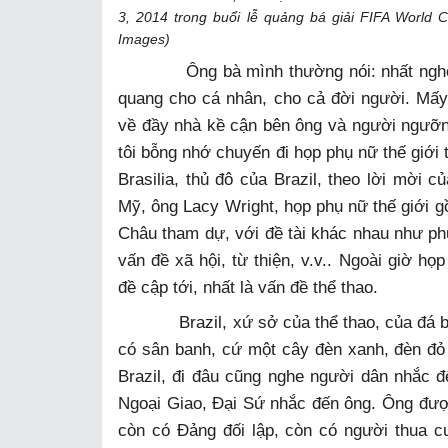
3, 2014 trong buổi lễ quảng bá giải FIFA World C
Images)
Ông bà mình thường nói: nhất nghệ tinh
quang cho cá nhân, cho cả đời người. Mấy
về đầy nhà kề cận bên ông và người ngưỡng
tôi bỗng nhớ chuyến đi họp phụ nữ thế giới 
Brasilia, thủ đô của Brazil, theo lời mời
Mỹ, ông Lacy Wright, họp phụ nữ thế giới 
Châu tham dự, với đề tài khác nhau như ph
vấn đề xã hội, từ thiện, v.v.. Ngoài giờ họp
đề cập tới, nhất là vấn đề thể thao.
Brazil, xứ sở của thể thao, của đá ban
có sân banh, cứ một cây đèn xanh, đèn đỏ 
Brazil, đi đâu cũng nghe người dân nhắc 
Ngoại Giao, Đại Sứ nhắc đến ông. Ông đượ
còn có Đảng đối lập, còn có người thua 