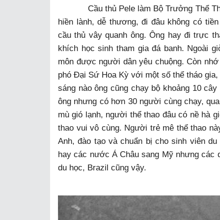
Cầu thủ Pele làm Bộ Trưởng Thể Thao, ô
hiền lành, dễ thương, đi đâu không có ti
cầu thủ vây quanh ông. Ông hay đi trực t
khích học sinh tham gia đá banh. Ngoài gi
môn được người dân yêu chuộng. Còn nhớ m
phó Đại Sứ Hoa Kỳ với một số thể tháo gia, 
sáng nào ông cũng chạy bộ khoảng 10 cây s
ông nhưng có hơn 30 người cùng chạy, qu
mù gió lạnh, người thể thao đâu có nề hà 
thao vui vô cùng. Người trẻ mê thể thao nà
Anh, đào tạo và chuẩn bị cho sinh viên d
hay các nước Á Châu sang Mỹ nhưng các 
du học, Brazil cũng vậy.