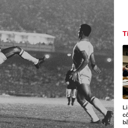
T
L
c
b