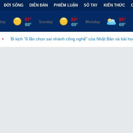
ĐỜI SỐNG
DIỄN ĐÀN
PHIẾM LUẬN
SỔ TAY
KIẾN THỨC
n sai nhánh công nghệ" của Nhật Bản và bài học đắt giá
•
Bẫy Tà