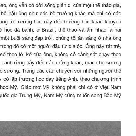
ng vẫn có đời sống giản dị của một thể tháo gia,
ền hô hậu ủng như các bộ trưởng khác mà chỉ có các
hăng từ trường học này đến trường học khác khuyến
ờ học đá banh, ở Brazil, thể thao và âm nhạc là hai
ột buổi sáng đẹp trời, chúng tôi ăn sáng ở nhà ông
trong đó có một người đầu tư địa ốc. Ông này rất trẻ,
ố theo lời kể của ông, không có cảnh sát chạy theo
a cánh rừng này đến cánh rừng khác, mặc cho sương
gió sương. Trong các câu chuyện với những người thể
y có lập trường học dạy tiếng Anh, theo chương trình
u học Mỹ. Giấc mơ Mỹ không phải chỉ có ở Việt Nam
quốc gia Trung Mỹ, Nam Mỹ cũng muốn sang Bắc Mỹ