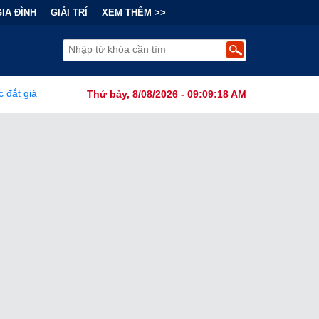
GIA ĐÌNH
GIẢI TRÍ
XEM THÊM >>
i Chính Đằng Sau "Cơn Sốt" Trà Sữa Nhượng Quyền: Lợi Nhuận Thuộc
Thứ bảy, 8/08/2026 - 09:09:19 AM