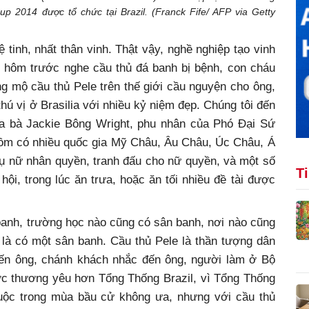
up 2014 được tổ chức tại Brazil. (Franck Fife/ AFP via Getty
, nhất thân vinh. Thật vậy, nghề nghiệp tạo vinh
 hôm trước nghe cầu thủ đá banh bị bệnh, con cháu
 mộ cầu thủ Pele trên thế giới cầu nguyện cho ông,
thú vị ở Brasilia với nhiều kỷ niệm đẹp. Chúng tôi đến
 của bà Jackie Bông Wright, phu nhân của Phó Đại Sứ
gồm có nhiều quốc gia Mỹ Châu, Âu Châu, Úc Châu, Á
ụ nữ nhân quyền, tranh đấu cho nữ quyền, và một số
T
 hội, trong lúc ăn trưa, hoặc ăn tối nhiều đề tài được
h, trường học nào cũng có sân banh, nơi nào cũng
là có một sân banh. Cầu thủ Pele là thần tượng dân
đến ông, chánh khách nhắc đến ông, người làm ở Bộ
c thương yêu hơn Tổng Thống Brazil, vì Tổng Thống
cuộc trong mùa bầu cử không ưa, nhưng với cầu thủ