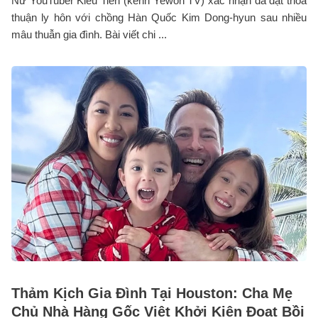
Nữ YouTuber Kiều Tiên (kênh Yewon TV) xác nhận đã đạt thỏa
thuận ly hôn với chồng Hàn Quốc Kim Dong-hyun sau nhiều
mâu thuẫn gia đình. Bài viết chi ...
Thảm Kịch Gia Đình Tại Houston: Cha Mẹ
Chủ Nhà Hàng Gốc Việt Khởi Kiện Đoạt Bồi