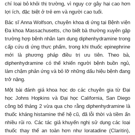
chí loại bỏ khỏi thị trường, vì nguy cơ gây hại cao hơn
lợi ích, đặc biệt ở trẻ em và người cao tuổi.
Bác sĩ Anna Wolfson, chuyên khoa dị ứng tại Bệnh viện
Đa khoa Massachusetts, cho biết bà thường xuyên gặp
trường hợp bệnh nhân lạm dụng diphenhydramine trong
cấp cứu dị ứng thực phẩm, trong khi thuốc epinephrine
mới là phương pháp điều trị ưu tiên. Theo bà,
diphenhydramine có thể khiến người bệnh buồn ngủ,
làm chậm phản ứng và bỏ lỡ những dấu hiệu bệnh đang
trở nặng.
Một bài đánh giá khoa học do các chuyên gia từ Đại
học Johns Hopkins và Đại học California, San Diego
công bố tháng 2 vừa qua cho rằng diphenhydramine là
thuốc kháng histamine thế hệ cũ, đã lỗi thời và tiềm ẩn
nhiều rủi ro. Các tác giả khuyến nghị sử dụng các loại
thuốc thay thế an toàn hơn như loratadine (Claritin),