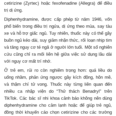
cetirizine (Zyrtec) hoặc fexofenadine (Allegra) để điều
trị dị ứng.
Diphenhydramine, được cấp phép từ năm 1946, vốn
phổ biến trong điều trị ngứa, dị ứng theo mùa, say tàu
xe và hỗ trợ giấc ngủ. Tuy nhiên, thuốc này có thể gây
buồn ngủ kéo dài, suy giảm nhận thức, rối loạn nhịp tim
và tăng nguy cơ té ngã ở người lớn tuổi. Một số nghiên
cứu cũng chỉ ra mối liên hệ giữa việc sử dụng lâu dài
với nguy cơ mất trí nhớ.
Ở trẻ em, rủi ro còn nghiêm trọng hơn: quá liều do
uống nhầm, phản ứng ngược gây kích động, hôn mê,
và thậm chí tử vong. Thuốc này từng liên quan đến
nhiều ca nhập viện do “Thử thách Benadryl” trên
TikTok. Các bác sĩ nhi khoa cảnh báo không nên dùng
diphenhydramine cho cảm lạnh hoặc để giúp trẻ ngủ,
đồng thời khuyến cáo chọn cetirizine cho các trường