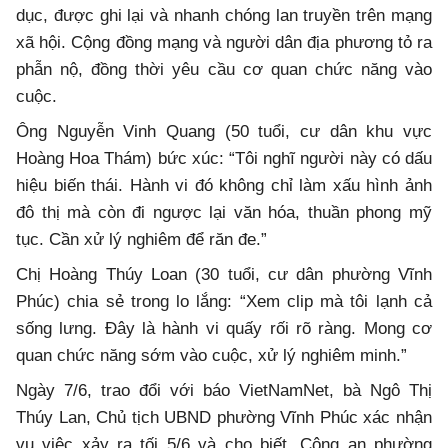
dục, được ghi lại và nhanh chóng lan truyền trên mạng
xã hội. Cộng đồng mạng và người dân địa phương tỏ ra
phẫn nộ, đồng thời yêu cầu cơ quan chức năng vào
cuộc.
Ông Nguyễn Vinh Quang (50 tuổi, cư dân khu vực
Hoàng Hoa Thám) bức xúc: “Tôi nghĩ người này có dấu
hiệu biến thái. Hành vi đó không chỉ làm xấu hình ảnh
đô thị mà còn đi ngược lại văn hóa, thuần phong mỹ
tục. Cần xử lý nghiêm để răn đe.”
Chị Hoàng Thúy Loan (30 tuổi, cư dân phường Vĩnh
Phúc) chia sẻ trong lo lắng: “Xem clip mà tôi lạnh cả
sống lưng. Đây là hành vi quấy rối rõ ràng. Mong cơ
quan chức năng sớm vào cuộc, xử lý nghiêm minh.”
Ngày 7/6, trao đổi với báo VietNamNet, bà Ngô Thị
Thúy Lan, Chủ tịch UBND phường Vĩnh Phúc xác nhận
vụ việc xảy ra tối 5/6 và cho biết, Công an phường