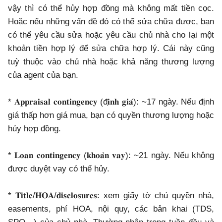
vậy thì có thể hủy hợp đồng mà không mất tiền cọc.
Hoặc nếu những vấn đề đó có thể sửa chữa được, bạn
có thể yêu cầu sửa hoặc yêu cầu chủ nhà cho lại một
khoản tiền hợp lý để sửa chữa hợp lý. Cái này cũng
tuỳ thuộc vào chủ nhà hoặc khả năng thương lượng
của agent của bạn.
* 𝐀𝐩𝐩𝐫𝐚𝐢𝐬𝐚𝐥 𝐜𝐨𝐧𝐭𝐢𝐧𝐠𝐞𝐧𝐜𝐲 (đ𝐢̣𝐧𝐡 𝐠𝐢𝐚́): ~17 ngày. Nếu định
giá thấp hơn giá mua, bạn có quyền thương lượng hoặc
hủy hợp đồng.
* 𝐋𝐨𝐚𝐧 𝐜𝐨𝐧𝐭𝐢𝐧𝐠𝐞𝐧𝐜𝐲 (𝐤𝐡𝐨𝐚̉𝐧 𝐯𝐚𝐲): ~21 ngày. Nếu không
được duyệt vay có thể hủy.
* 𝐓𝐢𝐭𝐥𝐞/𝐇𝐎𝐀/𝐝𝐢𝐬𝐜𝐥𝐨𝐬𝐮𝐫𝐞𝐬: xem giấy tờ chủ quyền nhà,
easements, phí HOA, nội quy, các bản khai (TDS,