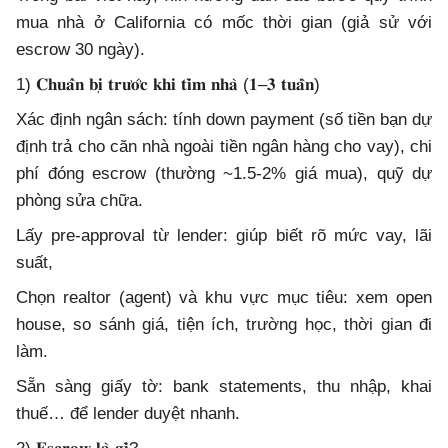
mua nhà ở California có mốc thời gian (giả sử với
escrow 30 ngày).
1) 𝐂𝐡𝐮𝐚̂̉𝐧 𝐛𝐢̣ 𝐭𝐫𝐮̛𝐨̛́𝐜 𝐤𝐡𝐢 𝐭𝐢̀𝐦 𝐧𝐡𝐚̀ (𝟏–𝟑 𝐭𝐮𝐚̂̀𝐧)
Xác định ngân sách: tính down payment (số tiền bạn dự
định trả cho căn nhà ngoài tiền ngân hàng cho vay), chi
phí đóng escrow (thường ~1.5-2% giá mua), quỹ dự
phòng sửa chữa.
Lấy pre-approval từ lender: giúp biết rõ mức vay, lãi
suất,
Chọn realtor (agent) và khu vực mục tiêu: xem open
house, so sánh giá, tiện ích, trường học, thời gian đi
làm.
Sẵn sàng giấy tờ: bank statements, thu nhập, khai
thuế… để lender duyệt nhanh.