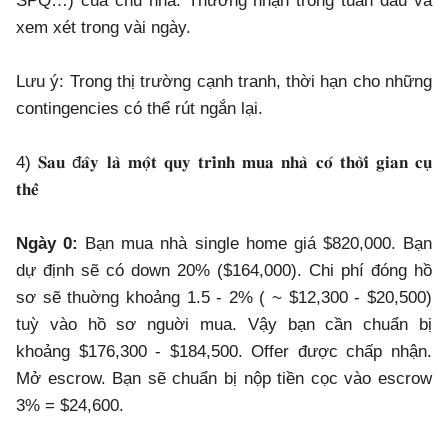
SPQ…) của chủ nhà. Thường nhận trong tuần đầu và
xem xét trong vài ngày.
Lưu ý: Trong thị trường cạnh tranh, thời hạn cho những
contingencies có thể rút ngắn lại.
4) 𝐒𝐚𝐮 đ𝐚̂𝐲 𝐥𝐚̀ 𝐦𝐨̣̂𝐭 𝐪𝐮𝐲 𝐭𝐫𝐢̀𝐧𝐡 𝐦𝐮𝐚 𝐧𝐡𝐚̀ 𝐜𝐨́ 𝐭𝐡𝐨̛̀𝐢 𝐠𝐢𝐚𝐧 𝐜𝐮̣
𝐭𝐡𝐞̂̉
Ngày 0:
Bạn mua nhà single home giá $820,000. Bạn
dự định sẽ có down 20% ($164,000). Chi phí đóng hồ
sơ sẽ thuờng khoảng 1.5 - 2% ( ~ $12,300 - $20,500)
tuỳ vào hồ sơ nguời mua. Vậy bạn cần chuẩn bị
khoảng $176,300 - $184,500. Offer được chấp nhận.
Mở escrow. Bạn sẽ chuẩn bị nộp tiền cọc vào escrow
3% = $24,600.