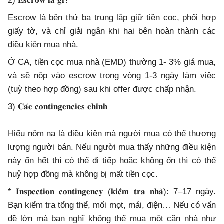
2) 𝐄𝐬𝐜𝐫𝐨𝐰 𝐥𝐚̀ 𝐠𝐢̀?
Escrow là bên thứ ba trung lập giữ tiền cọc, phối hợp
giấy tờ, và chỉ giải ngân khi hai bên hoàn thành các
điều kiện mua nhà.
Ở CA, tiền cọc mua nhà (EMD) thường 1- 3% giá mua,
và sẽ nộp vào escrow trong vòng 1-3 ngày làm việc
(tuỳ theo hợp đồng) sau khi offer được chấp nhận.
3) 𝐂𝐚́𝐜 𝐜𝐨𝐧𝐭𝐢𝐧𝐠𝐞𝐧𝐜𝐢𝐞𝐬 𝐜𝐡𝐢́𝐧𝐡
Hiểu nôm na là điều kiện mà người mua có thể thương
lượng người bán. Nếu người mua thấy những điều kiện
này ổn hết thì có thể đi tiếp hoặc không ổn thì có thể
huỷ hợp đồng mà không bị mất tiền cọc.
* 𝐈𝐧𝐬𝐩𝐞𝐜𝐭𝐢𝐨𝐧 𝐜𝐨𝐧𝐭𝐢𝐧𝐠𝐞𝐧𝐜𝐲 (𝐤𝐢𝐞̂̉𝐦 𝐭𝐫𝐚 𝐧𝐡𝐚̀): 7–17 ngày.
Bạn kiểm tra tổng thể, mối mọt, mái, điện… Nếu có vấn
đề lớn mà bạn nghĩ không thể mua một căn nhà như