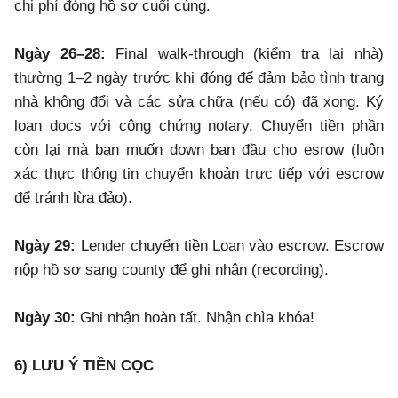
chi phí đóng hồ sơ cuối cùng.
Ngày 26–28:
Final walk-through (kiểm tra lại nhà)
thường 1–2 ngày trước khi đóng để đảm bảo tình trạng
nhà không đổi và các sửa chữa (nếu có) đã xong. Ký
loan docs với công chứng notary. Chuyển tiền phần
còn lại mà bạn muốn down ban đầu cho esrow (luôn
xác thực thông tin chuyển khoản trực tiếp với escrow
để tránh lừa đảo).
Ngày 29:
Lender chuyển tiền Loan vào escrow. Escrow
nộp hồ sơ sang county để ghi nhận (recording).
Ngày 30:
Ghi nhận hoàn tất. Nhận chìa khóa!
6) LƯU Ý TIỀN CỌC