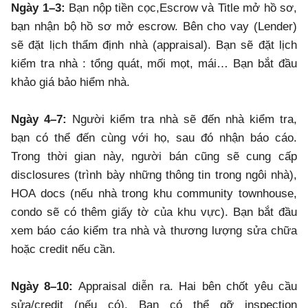
Ngày 1–3:
Bạn nộp tiền cọc,Escrow và Title mở hồ sơ,
bạn nhận bộ hồ sơ mở escrow. Bên cho vay (Lender)
sẽ đặt lịch thẩm định nhà (appraisal). Bạn sẽ đặt lịch
kiểm tra nhà : tổng quát, mối mọt, mái… Bạn bắt đầu
khảo giá bảo hiểm nhà.
Ngày 4–7:
Người kiểm tra nhà sẽ đến nhà kiểm tra,
bạn có thể đến cùng với họ, sau đó nhận báo cáo.
Trong thời gian này, người bán cũng sẽ cung cấp
disclosures (trình bày những thông tin trong ngôi nhà),
HOA docs (nếu nhà trong khu community townhouse,
condo sẽ có thêm giấy tờ của khu vực). Bạn bắt đầu
xem báo cáo kiểm tra nhà và thương lượng sửa chữa
hoặc credit nếu cần.
Ngày 8–10:
Appraisal diễn ra. Hai bên chốt yêu cầu
sửa/credit (nếu có). Bạn có thể gỡ inspection