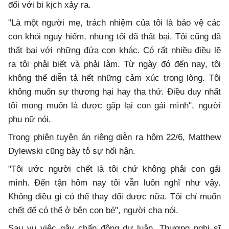
đối với bi kịch xảy ra.
"Là một người mẹ, trách nhiệm của tôi là bảo vệ các
con khỏi nguy hiểm, nhưng tôi đã thất bại. Tôi cũng đã
thất bại với những đứa con khác. Có rất nhiều điều lẽ
ra tôi phải biết và phải làm. Từ ngày đó đến nay, tôi
không thể diễn tả hết những cảm xúc trong lòng. Tôi
không muốn sự thương hại hay tha thứ. Điều duy nhất
tôi mong muốn là được gặp lại con gái mình", người
phụ nữ nói.
Trong phiên tuyên án riêng diễn ra hôm 22/6, Matthew
Dylewski cũng bày tỏ sự hối hận.
"Tôi ước người chết là tôi chứ không phải con gái
mình. Đến tận hôm nay tôi vẫn luôn nghĩ như vậy.
Không điều gì có thể thay đổi được nữa. Tôi chỉ muốn
chết để có thể ở bên con bé", người cha nói.
Sau vụ việc gây chấn động dư luận, Thượng nghị sĩ