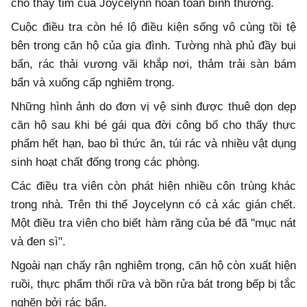
cho thấy tim của Joycelynn hoàn toàn bình thường.
Cuộc điều tra còn hé lộ điều kiện sống vô cùng tồi tệ
bên trong căn hộ của gia đình. Tường nhà phủ đầy bụi
bẩn, rác thải vương vãi khắp nơi, thảm trải sàn bám
bẩn và xuống cấp nghiêm trọng.
Những hình ảnh do đơn vị vệ sinh được thuê dọn dẹp
căn hộ sau khi bé gái qua đời công bố cho thấy thực
phẩm hết hạn, bao bì thức ăn, túi rác và nhiều vật dụng
sinh hoạt chất đống trong các phòng.
Các điều tra viên còn phát hiện nhiều côn trùng khác
trong nhà. Trên thi thể Joycelynn có cả xác gián chết.
Một điều tra viên cho biết hàm răng của bé đã "mục nát
và đen sì".
Ngoài nạn chấy rận nghiêm trọng, căn hộ còn xuất hiện
ruồi, thực phẩm thối rữa và bồn rửa bát trong bếp bị tắc
nghẽn bởi rác bẩn.