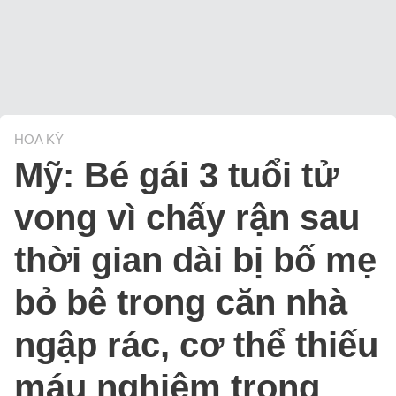
HOA KỲ
Mỹ: Bé gái 3 tuổi tử
vong vì chấy rận sau
thời gian dài bị bố mẹ
bỏ bê trong căn nhà
ngập rác, cơ thể thiếu
máu nghiêm trọng