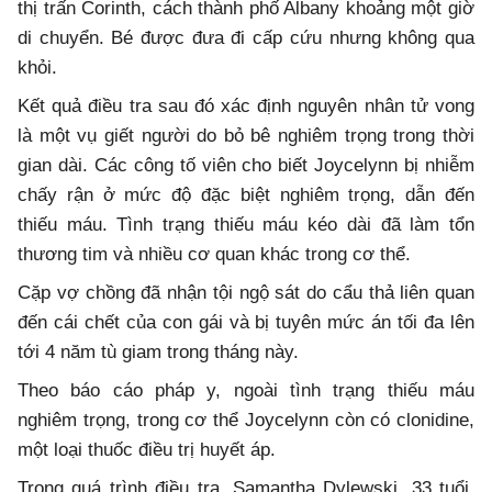
thị trấn Corinth, cách thành phố Albany khoảng một giờ
di chuyển. Bé được đưa đi cấp cứu nhưng không qua
khỏi.
Kết quả điều tra sau đó xác định nguyên nhân tử vong
là một vụ giết người do bỏ bê nghiêm trọng trong thời
gian dài. Các công tố viên cho biết Joycelynn bị nhiễm
chấy rận ở mức độ đặc biệt nghiêm trọng, dẫn đến
thiếu máu. Tình trạng thiếu máu kéo dài đã làm tổn
thương tim và nhiều cơ quan khác trong cơ thể.
Cặp vợ chồng đã nhận tội ngộ sát do cẩu thả liên quan
đến cái chết của con gái và bị tuyên mức án tối đa lên
tới 4 năm tù giam trong tháng này.
Theo báo cáo pháp y, ngoài tình trạng thiếu máu
nghiêm trọng, trong cơ thể Joycelynn còn có clonidine,
một loại thuốc điều trị huyết áp.
Trong quá trình điều tra, Samantha Dylewski, 33 tuổi,