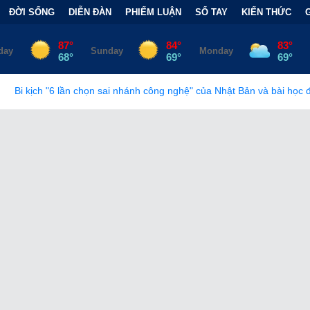
ĐỜI SỐNG
DIỄN ĐÀN
PHIẾM LUẬN
SỔ TAY
KIẾN THỨC
 sai nhánh công nghệ" của Nhật Bản và bài học đắt giá
•
Bẫy Tài