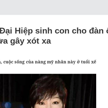
ại Hiệp sinh con cho đàn ô
ừa gây xót xa
m, cuộc sống của nàng mỹ nhân này ở tuổi xế