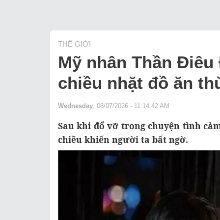
THẾ GIỚI
Mỹ nhân Thần Điêu Đ
chiều nhặt đồ ăn th
Wednesday
, 08/07/2026 - 11:14:42 AM
Sau khi đổ vỡ trong chuyện tình cả
chiều khiến người ta bất ngờ.