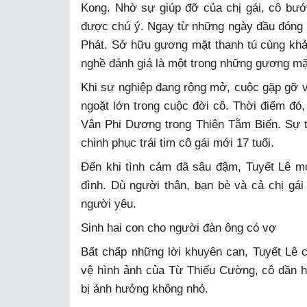
Kong. Nhờ sự giúp đỡ của chị gái, cô bư
được chú ý. Ngay từ những ngày đầu đóng 
Phát. Sở hữu gương mặt thanh tú cùng khả 
nghề đánh giá là một trong những gương mặt
Khi sự nghiệp đang rộng mở, cuộc gặp gỡ v
ngoặt lớn trong cuộc đời cô. Thời điểm đó
Vân Phi Dương trong Thiên Tằm Biến. Sự t
chinh phục trái tim cô gái mới 17 tuổi.
Đến khi tình cảm đã sâu đậm, Tuyết Lê mớ
đình. Dù người thân, bạn bè và cả chị gái
người yêu.
Sinh hai con cho người đàn ông có vợ
Bất chấp những lời khuyên can, Tuyết Lê 
vệ hình ảnh của Từ Thiếu Cường, cô dần h
bị ảnh hưởng không nhỏ.