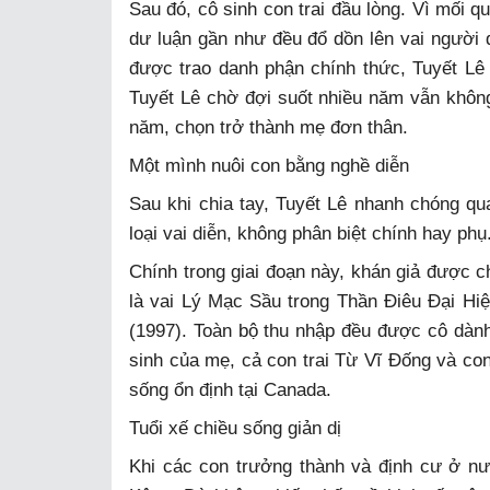
Sau đó, cô sinh con trai đầu lòng. Vì mối q
dư luận gần như đều đổ dồn lên vai người
được trao danh phận chính thức, Tuyết Lê
Tuyết Lê chờ đợi suốt nhiều năm vẫn khôn
năm, chọn trở thành mẹ đơn thân.
Một mình nuôi con bằng nghề diễn
Sau khi chia tay, Tuyết Lê nhanh chóng quay
loại vai diễn, không phân biệt chính hay phụ
Chính trong giai đoạn này, khán giả được c
là vai Lý Mạc Sầu trong Thần Điêu Đại Hi
(1997). Toàn bộ thu nhập đều được cô dàn
sinh của mẹ, cả con trai Từ Vĩ Đống và co
sống ổn định tại Canada.
Tuổi xế chiều sống giản dị
Khi các con trưởng thành và định cư ở nư