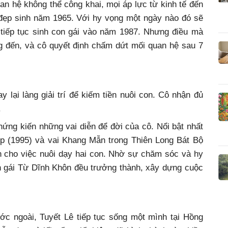
uan hệ không thể công khai, mọi áp lực từ kinh tế đến
 đẹp sinh năm 1965. Với hy vọng một ngày nào đó sẽ
 tiếp tục sinh con gái vào năm 1987. Nhưng điều mà
g đến, và cô quyết định chấm dứt mối quan hệ sau 7
 lại làng giải trí để kiếm tiền nuôi con. Cô nhận đủ
.
hứng kiến những vai diễn để đời của cô. Nổi bật nhất
ệp (1995) và vai Khang Mẫn trong Thiên Long Bát Bộ
h cho việc nuôi dạy hai con. Nhờ sự chăm sóc và hy
n gái Từ Dĩnh Khôn đều trưởng thành, xây dựng cuộc
ớc ngoài, Tuyết Lê tiếp tục sống một mình tại Hồng