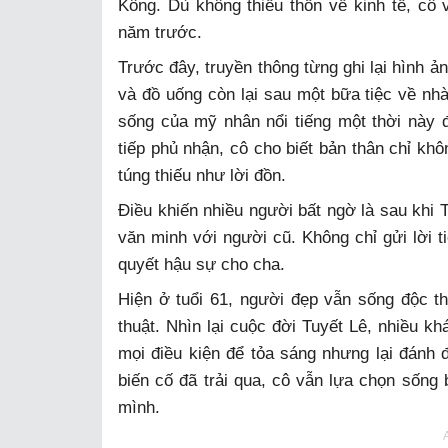
Kông. Dù không thiếu thốn về kinh tế, cô v
năm trước.
Trước đây, truyền thông từng ghi lại hình 
và đồ uống còn lại sau một bữa tiệc về nh
sống của mỹ nhân nổi tiếng một thời này 
tiếp phủ nhận, cô cho biết bản thân chỉ k
túng thiếu như lời đồn.
Điều khiến nhiều người bất ngờ là sau khi 
văn minh với người cũ. Không chỉ gửi lời ti
quyết hậu sự cho cha.
Hiện ở tuổi 61, người đẹp vẫn sống độc t
thuật. Nhìn lại cuộc đời Tuyết Lê, nhiều kh
mọi điều kiện để tỏa sáng nhưng lại đánh đ
biến cố đã trải qua, cô vẫn lựa chọn sống 
mình.