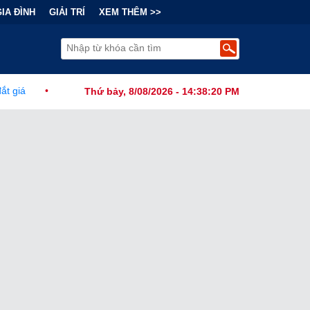
GIA ĐÌNH
GIẢI TRÍ
XEM THÊM >>
 Chính Đằng Sau "Cơn Sốt" Trà Sữa Nhượng Quyền: Lợi Nhuận Thuộc 
Thứ bảy, 8/08/2026 - 14:38:22 PM