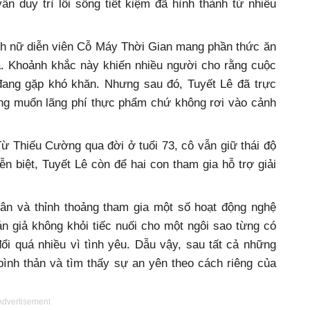
ẫn duy trì lối sống tiết kiệm đã hình thành từ nhiều
ảnh nữ diễn viên Cỗ Máy Thời Gian mang phần thức ăn
à. Khoảnh khắc này khiến nhiều người cho rằng cuộc
đang gặp khó khăn. Nhưng sau đó, Tuyết Lê đã trực
hông muốn lãng phí thực phẩm chứ không rơi vào cảnh
Từ Thiếu Cường qua đời ở tuổi 73, cô vẫn giữ thái độ
ễn biệt, Tuyết Lê còn để hai con tham gia hỗ trợ giải
hân và thỉnh thoảng tham gia một số hoạt động nghệ
án giả không khỏi tiếc nuối cho một ngôi sao từng có
ổi quá nhiều vì tình yêu. Dẫu vậy, sau tất cả những
bình thản và tìm thấy sự an yên theo cách riêng của
Advertisement