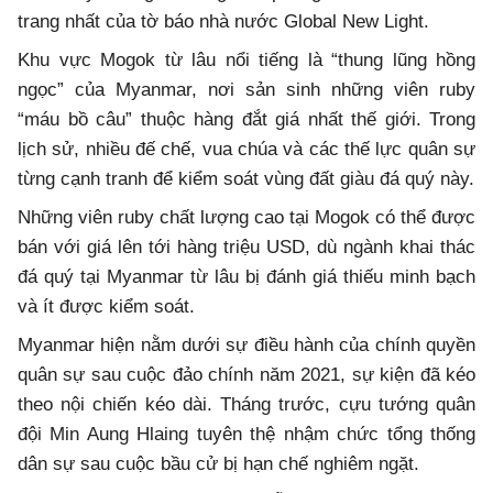
trang nhất của tờ báo nhà nước Global New Light.
Khu vực Mogok từ lâu nổi tiếng là “thung lũng hồng
ngọc” của Myanmar, nơi sản sinh những viên ruby
“máu bồ câu” thuộc hàng đắt giá nhất thế giới. Trong
lịch sử, nhiều đế chế, vua chúa và các thế lực quân sự
từng cạnh tranh để kiểm soát vùng đất giàu đá quý này.
Những viên ruby chất lượng cao tại Mogok có thể được
bán với giá lên tới hàng triệu USD, dù ngành khai thác
đá quý tại Myanmar từ lâu bị đánh giá thiếu minh bạch
và ít được kiểm soát.
Myanmar hiện nằm dưới sự điều hành của chính quyền
quân sự sau cuộc đảo chính năm 2021, sự kiện đã kéo
theo nội chiến kéo dài. Tháng trước, cựu tướng quân
đội Min Aung Hlaing tuyên thệ nhậm chức tổng thống
dân sự sau cuộc bầu cử bị hạn chế nghiêm ngặt.