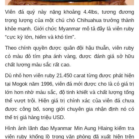
Viên đá quý này nặng khoảng 4.4lbs, tương đương
trọng lượng của một chú chó Chihuahua trưởng thành
khỏe mạnh. Giới chức Myanmar mô tả đây là viên ruby
“cực kỳ lớn, hiếm và khó tìm”.
Theo chính quyền được quân đội hậu thuẫn, viên ruby
có màu đỏ tím pha ánh vàng, được đánh giá sở hữu
chất lượng màu sắc rất cao.
Dù nhỏ hơn viên ruby 21.450 carat từng được phát hiện
tại Mogok năm 1996, viên đá mới được cho là có giá trị
lớn hơn nhờ màu sắc, độ tinh khiết và chất lượng tổng
thể vượt trội. Hiện giá trị chính xác của viên đá chưa
được công bố, song giới chuyên gia nhận định nó có
thể trị giá hàng triệu USD.
Hình ảnh lãnh đạo Myanmar Min Aung Hlaing kiểm tra
viên ruby khổng lồ trong văn phòng đã xuất hiện trên