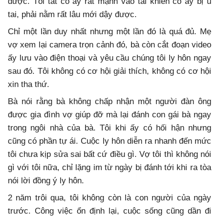
được. Tôi tát cô ấy rất mạnh vào tai khiến cô ấy bị ù
tai, phải nằm rất lâu mới dậy được.
Chỉ một lần duy nhất nhưng một lần đó là quá đủ. Mẹ
vợ xem lại camera trọn cảnh đó, bà còn cắt đoạn video
ấy lưu vào điện thoại và yêu cầu chúng tôi ly hôn ngay
sau đó. Tôi không có cơ hội giải thích, không có cơ hội
xin tha thứ.
Bà nói rằng bà không chấp nhận một người đàn ông
được gia đình vợ giúp đỡ mà lại đánh con gái bà ngay
trong ngôi nhà của bà. Tôi khi ấy có hối hận nhưng
cũng có phần tự ái. Cuộc ly hôn diễn ra nhanh đến mức
tôi chưa kịp sửa sai bất cứ điều gì. Vợ tôi thì không nói
gì với tôi nữa, chỉ lặng im từ ngày bị đánh tới khi ra tòa
nói lời đồng ý ly hôn.
2 năm trôi qua, tôi không còn là con người của ngày
trước. Công việc ổn định lại, cuộc sống cũng dần đi