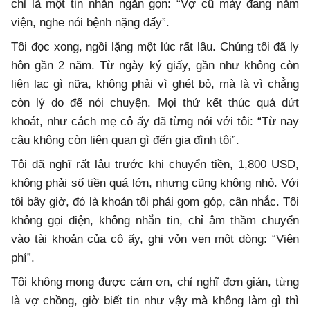
chỉ là một tin nhắn ngắn gọn: “Vợ cũ mày đang nằm
viện, nghe nói bệnh nặng đấy”.
Tôi đọc xong, ngồi lặng một lúc rất lâu. Chúng tôi đã ly
hôn gần 2 năm. Từ ngày ký giấy, gần như không còn
liên lạc gì nữa, không phải vì ghét bỏ, mà là vì chẳng
còn lý do để nói chuyện. Mọi thứ kết thúc quá dứt
khoát, như cách mẹ cô ấy đã từng nói với tôi: “Từ nay
cậu không còn liên quan gì đến gia đình tôi”.
Tôi đã nghĩ rất lâu trước khi chuyển tiền, 1,800 USD,
không phải số tiền quá lớn, nhưng cũng không nhỏ. Với
tôi bây giờ, đó là khoản tôi phải gom góp, cân nhắc. Tôi
không gọi điện, không nhắn tin, chỉ âm thầm chuyển
vào tài khoản của cô ấy, ghi vỏn vẹn một dòng: “Viện
phí”.
Tôi không mong được cảm ơn, chỉ nghĩ đơn giản, từng
là vợ chồng, giờ biết tin như vậy mà không làm gì thì