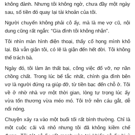
không đành. Nhưng tôi không ngờ, chưa đầy một ngày
sau, số tiền đó quay lại tài khoản của tôi.
Người chuyển không phải cô ấy, mà là mẹ vợ cũ, nội
dung cũng rất ngắn: “Gia đình tôi không nhận”.
Tôi nhìn màn hình điện thoại, thấy cổ họng mình khô
lại. Bà vẫn giận tôi, có lẽ là giận đến hết đời. Tôi không
thể trách bà.
Ngày đó, tôi làm ăn thất bại, công việc đổ vỡ, nợ nần
chồng chất. Trong lúc bế tắc nhất, chính gia đình bên
vợ là người đứng ra giúp đỡ, từ tiền bạc đến chỗ ở. Tôi
về ở nhờ nhà vợ một thời gian, lòng tự trọng lúc ấy
vừa tổn thương vừa méo mó. Tôi trở nên cáu gắt, dễ
nổi nóng.
Chuyện xảy ra vào một buổi tối rất bình thường. Chỉ là
một cuộc cãi vã nhỏ nhưng tôi đã không kiềm chế