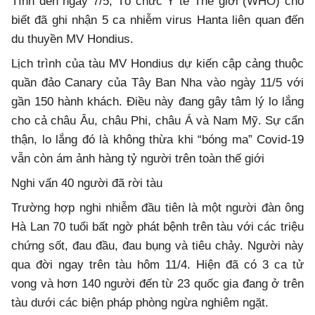
Tính đến ngày 7/5, Tổ chức Y tế Thế giới (WHO) cho
biết đã ghi nhận 5 ca nhiễm virus Hanta liên quan đến
du thuyền MV Hondius.
Lịch trình của tàu MV Hondius dự kiến cập cảng thuộc
quần đảo Canary của Tây Ban Nha vào ngày 11/5 với
gần 150 hành khách. Điều này đang gây tâm lý lo lắng
cho cả châu Âu, châu Phi, châu Á và Nam Mỹ. Sự cẩn
thận, lo lắng đó là không thừa khi “bóng ma” Covid-19
vẫn còn ám ảnh hàng tỷ người trên toàn thế giới
Nghi vấn 40 người đã rời tàu
Trường hợp nghi nhiễm đầu tiên là một người đàn ông
Hà Lan 70 tuổi bất ngờ phát bệnh trên tàu với các triệu
chứng sốt, đau đầu, đau bụng và tiêu chảy. Người này
qua đời ngay trên tàu hôm 11/4. Hiện đã có 3 ca tử
vong và hơn 140 người đến từ 23 quốc gia đang ở trên
tàu dưới các biện pháp phòng ngừa nghiêm ngặt.