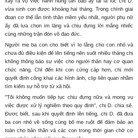
xảy ra vụ việc hành hung tàn bạo ấy lại là lúc chị D.
vừa sinh con được khoảng hai tháng. Trong chính giai
đoạn cơ thể lẫn tinh thần mềm yếu nhất, người phụ nữ
ấy đã lựa chọn im lặng và chịu đựng lời mắng nhiếc
cùng những trận đòn vô đạo đức.
Người mẹ ba con cho biết vì lo lắng cho con nhỏ và
chưa đủ điều kiện để lên tiếng nên suốt nhiều tháng chị
không thông báo sự việc cho người thân hay cơ quan
chức năng. Chỉ đến khi con cứng cáp hơn, chị mới
quyết định công khai các hình ảnh, clip liên quan nhằm
tìm kiếm sự hỗ trợ từ xã hội.
"Tôi không muốn tiếp tục chịu đựng nữa và mong vụ
việc được xử lý nghiêm theo quy định", chị D. chia sẻ.
Được biết, sau khi quyết định lên tiếng, chị D. đã đưa
ba con nhỏ về sống cùng bố mẹ ruột để đảm bảo an
toàn cho bản thân và các con trong thời gian chờ cơ