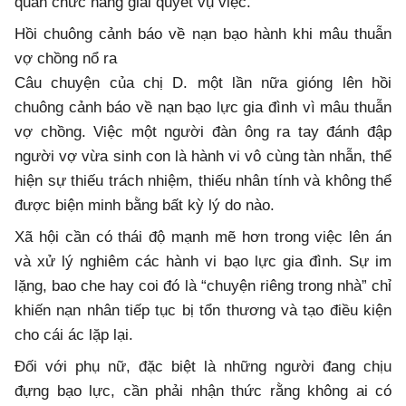
quan chức năng giải quyết vụ việc.
Hồi chuông cảnh báo về nạn bạo hành khi mâu thuẫn
vợ chồng nổ ra
Câu chuyện của chị D. một lần nữa gióng lên hồi
chuông cảnh báo về nạn bạo lực gia đình vì mâu thuẫn
vợ chồng. Việc một người đàn ông ra tay đánh đập
người vợ vừa sinh con là hành vi vô cùng tàn nhẫn, thể
hiện sự thiếu trách nhiệm, thiếu nhân tính và không thể
được biện minh bằng bất kỳ lý do nào.
Xã hội cần có thái độ mạnh mẽ hơn trong việc lên án
và xử lý nghiêm các hành vi bạo lực gia đình. Sự im
lặng, bao che hay coi đó là “chuyện riêng trong nhà” chỉ
khiến nạn nhân tiếp tục bị tổn thương và tạo điều kiện
cho cái ác lặp lại.
Đối với phụ nữ, đặc biệt là những người đang chịu
đựng bạo lực, cần phải nhận thức rằng không ai có