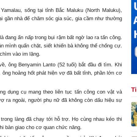
 Yamalau, sống tại tỉnh Bắc Maluku (North Maluku),
rại gần nhà để chăm sóc gia súc, gia cầm như thường
à đang ẩn nấp trong bụi rậm bất ngờ lao ra tấn công.
n mình quấn chặt, siết khiến bà không thể chống cự.
chìm vào im lặng.
ề, ông Benyamin Lanto (52 tuổi) bắt đầu đi tìm. Khi
 ông hoảng hốt phát hiện vợ đã bất tỉnh, phần lớn cơ
T
ng dụng cụ mang theo liên tục tấn công con vật và
vợ ra ngoài, người phụ nữ đã không còn dấu hiệu sự
trong làng đã chạy tới hỗ trợ. Họ cùng nhau kéo thi
khi bàn giao cho cơ quan chức năng.