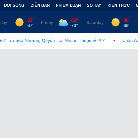
ĐỜI SỐNG
DIỄN ĐÀN
PHIẾM LUẬN
SỔ TAY
KIẾN THỨC
uyền: Lợi Nhuận Thuộc Về Ai?
•
Châu Âu trước làn sóng ngầm: