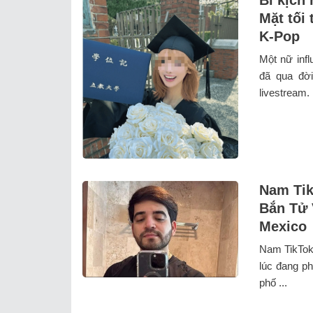
Mặt tối
K-Pop
Một nữ infl
đã qua đời
livestream.
Nam Tik
Bắn Tử 
Mexico
Nam TikToke
lúc đang ph
phố ...