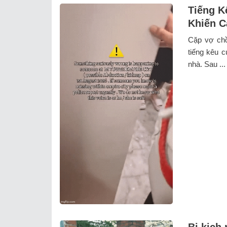
Tiếng K
Khiến C
Cặp vợ chồn
tiếng kêu c
nhà. Sau ...
Bi kịch 