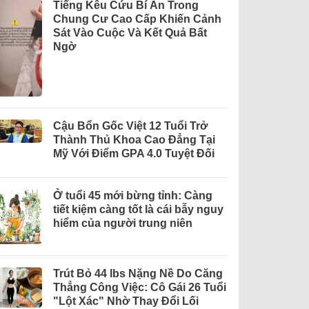
Tiếng Kêu Cứu Bí Ẩn Trong
Chung Cư Cao Cấp Khiến Cảnh
Sát Vào Cuộc Và Kết Quả Bất
Ngờ
Cậu Bổn Gốc Việt 12 Tuổi Trở
Thành Thủ Khoa Cao Đẳng Tại
Mỹ Với Điểm GPA 4.0 Tuyệt Đối
Ở tuổi 45 mới bừng tỉnh: Càng
tiết kiệm càng tốt là cái bẫy nguy
hiểm của người trung niên
Trút Bỏ 44 lbs Nặng Nề Do Căng
Thẳng Công Việc: Cô Gái 26 Tuổi
"Lột Xác" Nhờ Thay Đổi Lối