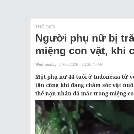
THẾ GIỚI
Người phụ nữ bị tră
miệng con vật, khi 
Wednesday
, 17/06/2026 - 10:36:45 AM
Một phụ nữ 44 tuổi ở Indonesia tử vo
tấn công khi đang chăm sóc vật nuô
thể nạn nhân đã mắc trong miệng co