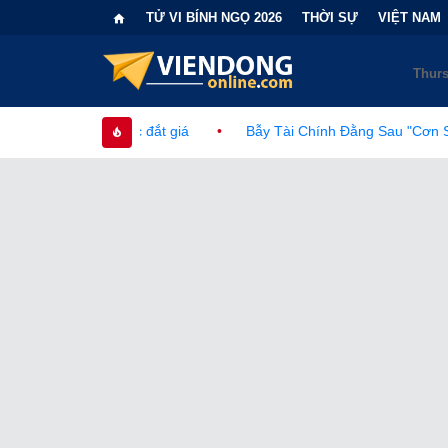
TỬ VI BÍNH NGỌ 2026
THỜI SỰ
VIỆT NAM
đắt giá
•
Bẫy Tài Chính Đằng Sau "Cơn Sốt" Trà Sữa Nhượng Q