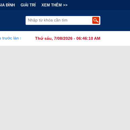
GIA ĐÌNH
GIẢI TRÍ
XEM THÊM >>
 Mạng lưới khủng bố của Iran vươn vòi khắp châu lục
•
Liệu 400
Thứ sáu, 7/08/2026 - 06:46:12 AM