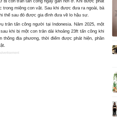
 bị con trăn tấn công ngay gần nơi ở. Khi được phát
 trong miệng con vật. Sau khi được đưa ra ngoài, bà
hi thể sau đó được gia đình đưa về lo hậu sự.
vụ trăn tấn công người tại Indonesia. Năm 2025, một
sau khi bị một con trăn dài khoảng 23ft tấn công khi
n thông địa phương, thời điểm được phát hiện, phần
ật.
Advertisement