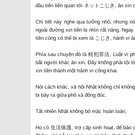
đầu tiên liên quan tới ネットこじき, ăn xin o
Chi tiết này nghe qua tưởng nhỏ, nhưng nó
ngoài đường xin tiền bị nhìn rất nặng. Ngay
tiền cũng có thể bị xem là こじき, hành vi ăn
Phía sau chuyện đó là 軽犯罪法, Luật vi phạ
bắt người khác ăn xin. Đây không phải tội l
xin tiền thành một hành vi công khai.
Nói cách khác, xã hội Nhật không chỉ không
bị bày ra giữa phố xá đông đúc.
Tất nhiên Nhật không bỏ mặc hoàn toàn.
Họ có 生活保護, trợ cấp sinh hoạt, để bảo đả