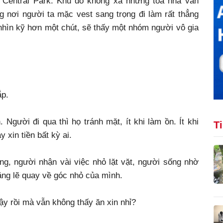
u Central Park. Khu đó không xa những tòa nhà văn
 nơi người ta mặc vest sang trọng đi làm rất thẳng
nhìn kỹ hơn một chút, sẽ thấy một nhóm người vô gia
ắp.
gười đi qua thì họ tránh mặt, ít khi làm ồn. Ít khi
T
 xin tiền bất kỳ ai.
ng, người nhận vài việc nhỏ lặt vặt, người sống nhờ
lặng lẽ quay về góc nhỏ của mình.
ậy rồi mà vẫn không thấy ăn xin nhỉ?