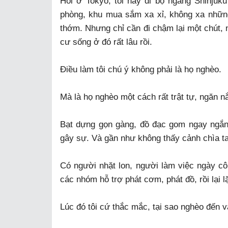
Hồi ở Tokyo, tôi hay đi bộ ngang Shinjuk
phòng, khu mua sắm xa xỉ, không xa những
thớm. Nhưng chỉ cần đi chậm lại một chút, 
cư sống ở đó rất lâu rồi.
Điều làm tôi chú ý không phải là họ nghèo.
Mà là họ nghèo một cách rất trật tự, ngăn n
Bạt dựng gọn gàng, đồ đạc gom ngay ngắn. N
gây sự. Và gần như không thấy cảnh chìa tay
Có người nhặt lon, người làm việc ngày cô
các nhóm hỗ trợ phát cơm, phát đồ, rồi lại 
Lúc đó tôi cứ thắc mắc, tại sao nghèo đến v