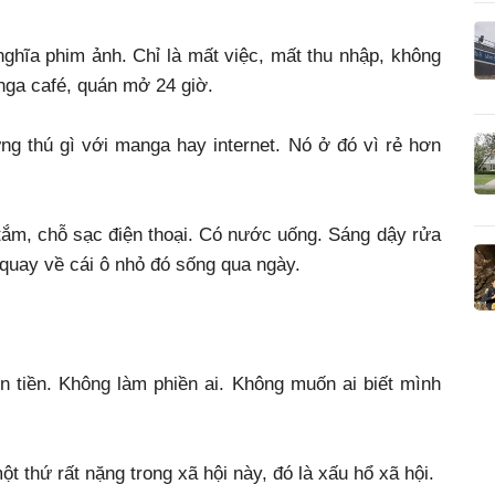
nghĩa phim ảnh. Chỉ là mất việc, mất thu nhập, không
anga café, quán mở 24 giờ.
ng thú gì với manga hay internet. Nó ở đó vì rẻ hơn
tắm, chỗ sạc điện thoại. Có nước uống. Sáng dậy rửa
ại quay về cái ô nhỏ đó sống qua ngày.
 tiền. Không làm phiền ai. Không muốn ai biết mình
t thứ rất nặng trong xã hội này, đó là xấu hổ xã hội.