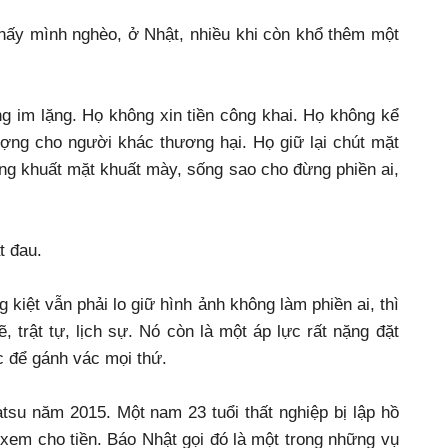
hấy mình nghèo, ở Nhật, nhiều khi còn khổ thêm một
g im lặng. Họ không xin tiền công khai. Họ không kể
ợng cho người khác thương hại. Họ giữ lại chút mặt
ng khuất mặt khuất mày, sống sao cho đừng phiền ai,
t đau.
iệt vẫn phải lo giữ hình ảnh không làm phiền ai, thì
 trật tự, lịch sự. Nó còn là một áp lực rất nặng đặt
c để gánh vác mọi thứ.
su năm 2015. Một nam 23 tuổi thất nghiệp bị lập hồ
xem cho tiền. Báo Nhật gọi đó là một trong những vụ