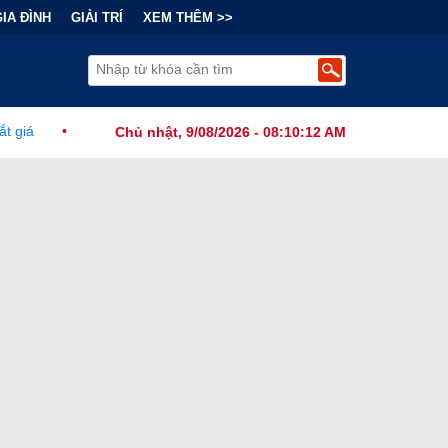
GIA ĐÌNH
GIẢI TRÍ
XEM THÊM >>
Tài Chính Đằng Sau "Cơn Sốt" Trà Sữa Nhượng Quyền: Lợi Nhuận Th
Chủ nhật, 9/08/2026 - 08:10:13 AM