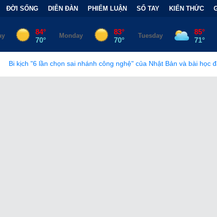
ĐỜI SỐNG
DIỄN ĐÀN
PHIẾM LUẬN
SỔ TAY
KIẾN THỨC
chọn sai nhánh công nghệ" của Nhật Bản và bài học đắt giá
•
Bẫy 