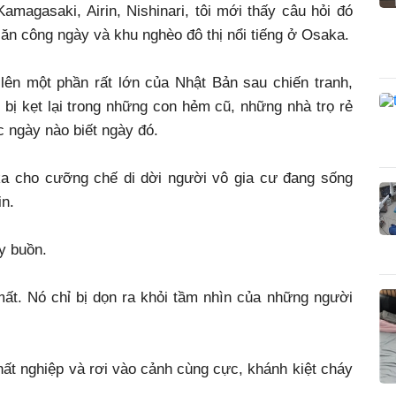
amagasaki, Airin, Nishinari, tôi mới thấy câu hỏi đó
 ăn công ngày và khu nghèo đô thị nổi tiếng ở Osaka.
ên một phần rất lớn của Nhật Bản sau chiến tranh,
i bị kẹt lại trong những con hẻm cũ, những nhà trọ rẻ
 ngày nào biết ngày đó.
ka cho cưỡng chế di dời người vô gia cư đang sống
in.
y buồn.
mất. Nó chỉ bị dọn ra khỏi tầm nhìn của những người
hất nghiệp và rơi vào cảnh cùng cực, khánh kiệt cháy