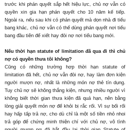
trước khi phán quyết sắp hết hiệu lực, chủ nợ vẫn có
quyền xin gia hạn phán quyết cho 10 năm kế tiếp.
Ngoài ra, nếu sau khi có phán quyết mà dọn nhà đi tiểu
bang khác, chủ nợ vẫn có thể dùng phán quyết nơi tiểu
bang đầu tiên để xiết hay đòi nợ nơi tiểu bang mới.
Nếu thời hạn statute of limitation đã qua đi thì chủ
nợ có quyền thưa tôi không?
Cũng có những trường hợp thời hạn statute of
limitation đã hết, chủ nợ vẫn đòi nợ, hay làm đơn kiện
người mượn nợ, nhất là những món nợ thẻ tín dụng.
Tuy chủ nợ sẽ không thắng kiện, nhưng nhiều người vì
không biết thời gian thưa kiện đã quá hạn, nên bằng
lòng giải quyết món nợ để khỏi bị rắc rối. Vì sự bối rối
hay hấp tấp trả nợ, cho dù chỉ là một số tiền nhỏ nhoi
trả góp để chứng minh thiện chí với chủ nợ, vô tình
người mượn nợ đã bắt đầu lại thời gian Statute of