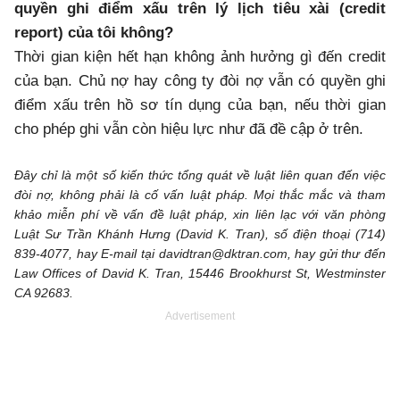
quyền ghi điểm xấu trên lý lịch tiêu xài (credit
report) của tôi không?
Thời gian kiện hết hạn không ảnh hưởng gì đến credit
của bạn. Chủ nợ hay công ty đòi nợ vẫn có quyền ghi
điểm xấu trên hồ sơ tín dụng của bạn, nếu thời gian
cho phép ghi vẫn còn hiệu lực như đã đề cập ở trên.
Đây chỉ là một số kiến thức tổng quát về luật liên quan đến việc
đòi nợ, không phải là cố vấn luật pháp. Mọi thắc mắc và tham
khảo miễn phí về vấn đề luật pháp, xin liên lạc với văn phòng
Luật Sư Trần Khánh Hưng (David K. Tran), số điện thoại (714)
839-4077, hay E-mail tại davidtran@dktran.com, hay gửi thư đến
Law Offices of David K. Tran, 15446 Brookhurst St, Westminster
CA 92683.
Advertisement