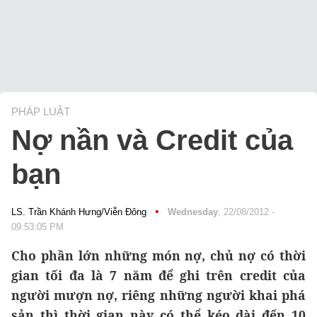
PHÁP LUẬT
Nợ nần và Credit của
bạn
•
LS. Trần Khánh Hưng/Viễn Đông
Wednesday
, 22/08/2012 -
09:53:05 PM
Cho phần lớn những món nợ, chủ nợ có thời
gian tối đa là 7 năm để ghi trên credit của
người mượn nợ, riêng những người khai phá
sản thì thời gian này có thể kéo dài đến 10