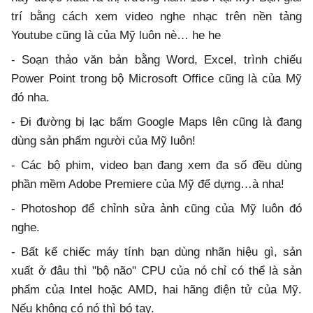
trí bằng cách xem video nghe nhạc trên nền tảng
Youtube cũng là của Mỹ luôn nè… he he
- Soạn thảo văn bản bằng Word, Excel, trình chiếu
Power Point trong bộ Microsoft Office cũng là của Mỹ
đó nha.
- Đi đường bị lạc bấm Google Maps lên cũng là đang
dùng sản phẩm người của Mỹ luôn!
- Các bộ phim, video bạn đang xem đa số đều dùng
phần mềm Adobe Premiere của Mỹ để dựng…à nha!
- Photoshop để chỉnh sửa ảnh cũng của Mỹ luôn đó
nghe.
- Bất kể chiếc máy tính bạn dùng nhãn hiệu gì, sản
xuất ở đâu thì "bộ não" CPU của nó chỉ có thể là sản
phẩm của Intel hoặc AMD, hai hãng điện tử của Mỹ.
Nếu không có nó thì bó tay.