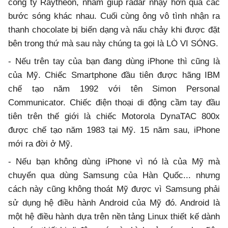
công ty Raytheon, nhằm giúp radar nhạy hơn qua các
bước sóng khác nhau. Cuối cùng ông vô tình nhận ra
thanh chocolate bị biến dạng và nấu chảy khi được đặt
bên trong thứ mà sau này chúng ta gọi là LÒ VI SÓNG.
- Nếu trên tay của bạn đang dùng iPhone thì cũng là
của Mỹ. Chiếc Smartphone đầu tiên được hãng IBM
chế tạo năm 1992 với tên Simon Personal
Communicator. Chiếc điện thoại di động cầm tay đầu
tiên trên thế giới là chiếc Motorola DynaTAC 800x
được chế tạo năm 1983 tại Mỹ. 15 năm sau, iPhone
mới ra đời ở Mỹ.
- Nếu bạn không dùng iPhone vì nó là của Mỹ mà
chuyển qua dùng Samsung của Hàn Quốc... nhưng
cách này cũng không thoát Mỹ được vì Samsung phải
sử dụng hệ điều hành Android của Mỹ đó. Android là
một hệ điều hành dựa trên nền tảng Linux thiết kế dành