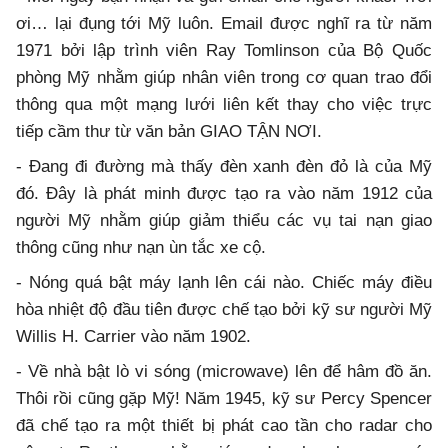
ơi… lại đụng tới Mỹ luôn. Email được nghĩ ra từ năm
1971 bởi lập trình viên Ray Tomlinson của Bộ Quốc
phòng Mỹ nhằm giúp nhân viên trong cơ quan trao đổi
thông qua một mạng lưới liên kết thay cho việc trực
tiếp cầm thư từ văn bản GIAO TẬN NƠI.
- Đang đi đường mà thấy đèn xanh đèn đỏ là của Mỹ
đó. Đây là phát minh được tạo ra vào năm 1912 của
người Mỹ nhằm giúp giảm thiểu các vụ tai nạn giao
thông cũng như nạn ùn tắc xe cộ.
- Nóng quá bật máy lạnh lên cái nào. Chiếc máy điều
hòa nhiệt độ đầu tiên được chế tạo bởi kỹ sư người Mỹ
Willis H. Carrier vào năm 1902.
- Về nhà bật lò vi sóng (microwave) lên để hâm đồ ăn.
Thôi rồi cũng gặp Mỹ! Năm 1945, kỹ sư Percy Spencer
đã chế tạo ra một thiết bị phát cao tần cho radar cho