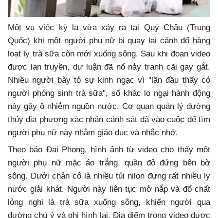
Một vụ việc kỳ lạ vừa xảy ra tại Quý Châu (Trung
Quốc) khi một người phụ nữ bị quay lại cảnh đổ hàng
loạt ly trà sữa còn mới xuống sông. Sau khi đoạn video
được lan truyền, dư luận đã nổ nảy tranh cãi gay gắt.
Nhiều người bày tỏ sự kinh ngạc vì "lần đầu thấy có
người phóng sinh trà sữa", số khác lo ngại hành động
này gây ô nhiễm nguồn nước. Cơ quan quản lý đường
thủy địa phương xác nhận cảnh sát đã vào cuộc để tìm
người phụ nữ này nhằm giáo dục và nhắc nhở.
Theo báo Đại Phong, hình ảnh từ video cho thấy một
người phụ nữ mặc áo trắng, quần đỏ đứng bên bờ
sông. Dưới chân cô là nhiều túi nilon đựng rất nhiều ly
nước giải khát. Người này liên tục mở nắp và đổ chất
lỏng nghi là trà sữa xuống sông, khiến người qua
đường chú ý và ghi hình lại. Địa điểm trong video được