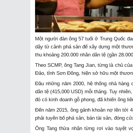
Một người đàn ông 57 tuổi ở Trung Quốc đan
dậy từ cảnh phá sản để xây dựng một thươ
thu khoảng 200.000 nhân dân tệ (gần 28.00
Theo SCMP, ông Tang Jian, từng là chủ của 
Đảo, tỉnh Sơn Đông, hiện sở hữu một thương
Đầu những năm 2000, hệ thống nhà hàng củ
dân tệ (415,000 USD) mỗi tháng. Tuy nhiên,
đó có kinh doanh gỗ phong, đã khiến ông liên
Đến năm 2015, ông gánh khoản nợ lên tới 46
phải tuyên bố phá sản, bán tài sản, đóng cử
Ông Tang thừa nhận từng rơi vào tuyệt vọ