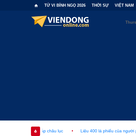
TỬ VI BÍNH NGỌ 2026
THỜI SỰ
VIỆT NAM
ắp châu lục
•
Liệu 400 lá phiếu của người phi công dân có làm 