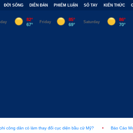
ĐỜI SỐNG
DIỄN ĐÀN
PHIẾM LUẬN
SỔ TAY
KIẾN THỨC
thay đổi cục diện bầu cử Mỹ?
•
Báo Cáo Mới Của Hạ Viện Mỹ Và