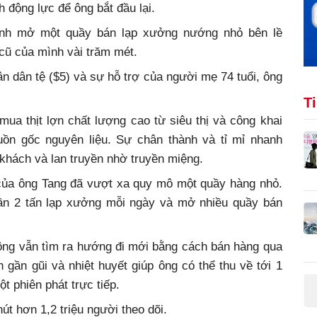
h động lực để ông bắt đầu lại.
ịnh mở một quầy bán lạp xưởng nướng nhỏ bên lề
cũ của mình vài trăm mét.
n dân tệ ($5) và sự hỗ trợ của người mẹ 74 tuổi, ông
T
ua thịt lợn chất lượng cao từ siêu thị và công khai
ồn gốc nguyên liệu. Sự chân thành và tỉ mỉ nhanh
khách và lan truyền nhờ truyền miệng.
 của ông Tang đã vượt xa quy mô một quầy hàng nhỏ.
ần 2 tấn lạp xưởng mỗi ngày và mở nhiều quầy bán
 ông vẫn tìm ra hướng đi mới bằng cách bán hàng qua
 gần gũi và nhiệt huyết giúp ông có thể thu về tới 1
t phiên phát trực tiếp.
út hơn 1,2 triệu người theo dõi.