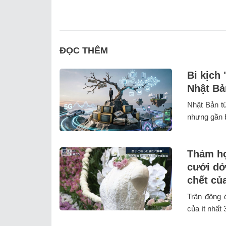
ĐỌC THÊM
Bi kịch
Nhật Bả
Nhật Bản từ
nhưng gần ba
Thảm họ
cưới dở
chết củ
Trận động 
của ít nhất 