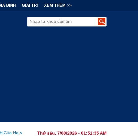
GIA ĐÌNH
GIẢI TRÍ
XEM THÊM >>
 Tranh Cãi Về Nguồn Gốc SARS-CoV-2 Từ Phòng Thí Nghiệm
•
Thứ sáu, 7/08/2026 - 01:51:36 AM