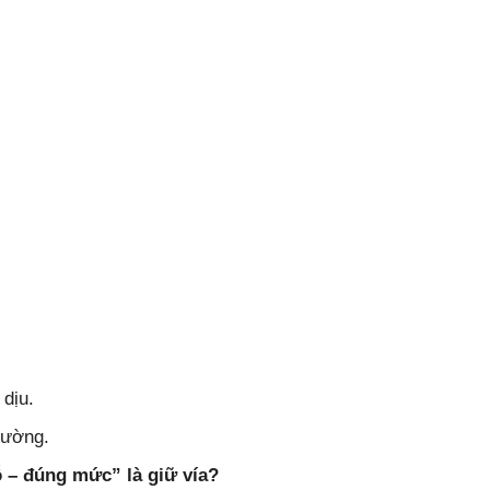
 dịu.
iường.
 – đúng mức” là giữ vía?