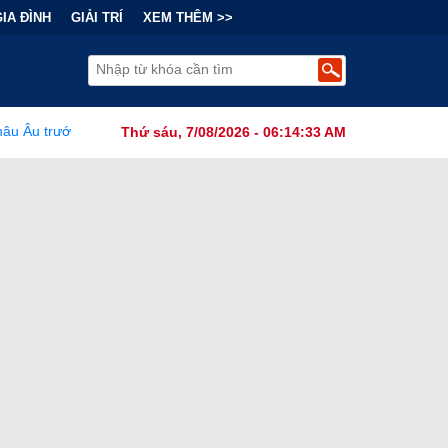
GIA ĐÌNH
GIẢI TRÍ
XEM THÊM >>
 ngầm: Mạng lưới khủng bố của Iran vươn vòi khắp châu lục
•
L
Thứ sáu, 7/08/2026 - 06:14:35 AM