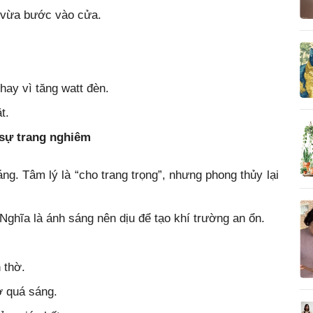
i vừa bước vào cửa.
ay vì tăng watt đèn.
t.
 sự trang nghiêm
sáng. Tâm lý là “cho trang trọng”, nhưng phong thủy lại
ghĩa là ánh sáng nên dịu để tạo khí trường an ổn.
 thờ.
ờ quá sáng.