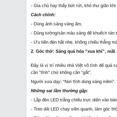
- Gia chủ hay thấy bứt rứt, khó thư giãn kh
Cách chỉnh:
- Dùng ánh sáng vàng ấm.
- Dùng tường/sàn màu sáng để khuếch tán th
- Ưu tiên đèn hắt nhẹ, không chiếu thẳng mặ
2. Góc thờ: Sáng quá hóa “xua khí”, mất
Đây là vị trí nhiều nhà Việt vô tình để quá 
cần “tĩnh” chứ không cần “gắt”.
Người xưa dạy: “Nơi tĩnh dùng sáng mềm”. N
Những sai lầm thường gặp:
- Lắp đèn LED trắng chiếu trực diện vào bàn
- Treo dải LED chạy viền quanh, làm góc th