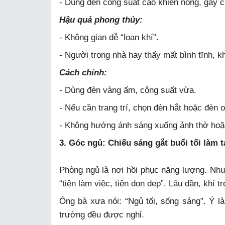
- Dùng đèn công suất cao khiến nóng, gây c
Hậu quả phong thủy:
- Không gian dễ “loạn khí”.
- Người trong nhà hay thấy mất bình tĩnh, k
Cách chỉnh:
- Dùng đèn vàng ấm, công suất vừa.
- Nếu cần trang trí, chọn đèn hắt hoặc đèn o
- Không hướng ánh sáng xuống ảnh thờ hoặ
3. Góc ngủ: Chiếu sáng gắt buổi tối làm 
Phòng ngủ là nơi hồi phục năng lượng. Như
“tiện làm việc, tiện dọn dẹp”. Lâu dần, khí 
Ông bà xưa nói: “Ngủ tối, sống sáng”. Ý l
trường đều được nghỉ.