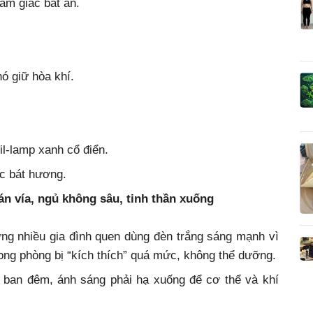
ảm giác bất an.
hó giữ hòa khí.
il-lamp xanh cổ điển.
c bát hương.
tán vía, ngủ không sâu, tinh thần xuống
ng nhiều gia đình quen dùng đèn trắng sáng mạnh vì
trong phòng bị “kích thích” quá mức, không thể dưỡng.
à ban đêm, ánh sáng phải hạ xuống để cơ thể và khí