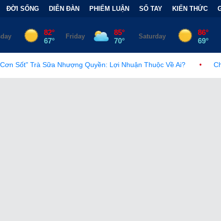
ĐỜI SỐNG
DIỄN ĐÀN
PHIẾM LUẬN
SỔ TAY
KIẾN THỨC
hượng Quyền: Lợi Nhuận Thuộc Về Ai?
•
Châu Âu trước làn sóng