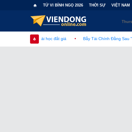
TỬ VI BÍNH NGỌ 2026
THỜI SỰ
VIỆT NAM
bài học đắt giá
•
Bẫy Tài Chính Đằng Sau "Cơn Sốt" Trà Sữa N