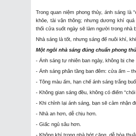
Trong quan niệm phong thủy, ánh sáng là “
khỏe, tài vận thông; nhưng dương khí quá 
thổi cửa suốt ngày sẽ làm người trong nhà b
Nhà sáng là tốt, nhưng sáng để nuôi khí, k
Một ngôi nhà sáng đúng chuẩn phong thủ
- Ánh sáng tự nhiên ban ngày, không bị che 
- Ánh sáng phân tầng ban đêm: cửa ấm – th
- Tông màu ấm, hạn chế ánh sáng trắng buổi
- Không gian sáng đều, không có điểm “chói
- Khi chỉnh lại ánh sáng, bạn sẽ cảm nhận 
- Nhà an hơn, dễ chịu hơn.
- Giấc ngủ sâu hơn.
- Không khí trong nhà bớt căng, dễ hòa thu