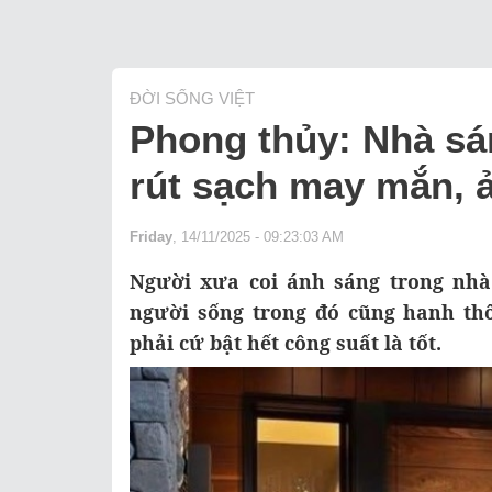
ĐỜI SỐNG VIỆT
Phong thủy: Nhà sán
rút sạch may mắn, ả
Friday
, 14/11/2025 - 09:23:03 AM
Người xưa coi ánh sáng trong nhà 
người sống trong đó cũng hanh th
phải cứ bật hết công suất là tốt.