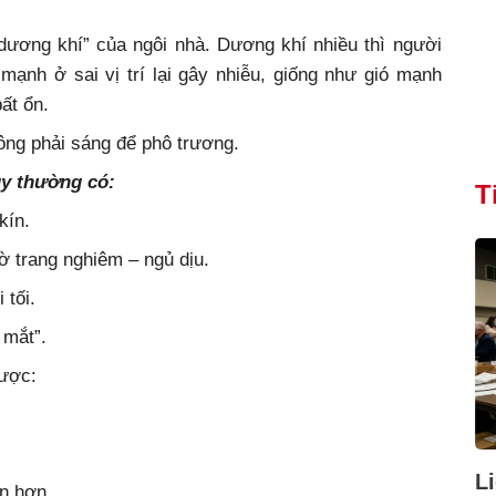
dương khí” của ngôi nhà. Dương khí nhiều thì người
mạnh ở sai vị trí lại gây nhiễu, giống như gió mạnh
ất ổn.
hông phải sáng để phô trương.
y thường có:
T
kín.
ờ trang nghiêm – ngủ dịu.
 tối.
 mắt”.
được:
L
ận hơn.