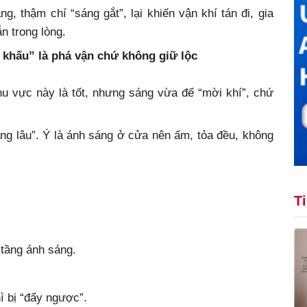
ng, thậm chí “sáng gắt”, lại khiến vận khí tán đi, gia
n trong lòng.
 khấu” là phá vận chứ không giữ lộc
hu vực này là tốt, nhưng sáng vừa để “mời khí”, chứ
g lâu”. Ý là ánh sáng ở cửa nên ấm, tỏa đều, không
T
 tầng ánh sáng.
ì bị “đẩy ngược”.