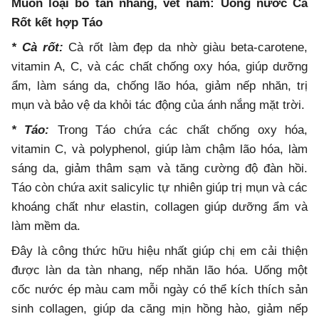
Muốn loại bỏ tàn nhàng, vết nám: Uống nước Cà
Rốt kết hợp Táo
* Cà rốt:
Cà rốt làm đẹp da nhờ giàu beta-carotene,
vitamin A, C, và các chất chống oxy hóa, giúp dưỡng
ẩm, làm sáng da, chống lão hóa, giảm nếp nhăn, trị
mụn và bảo vệ da khỏi tác động của ánh nắng mặt trời.
* Táo:
Trong Táo chứa các chất chống oxy hóa,
vitamin C, và polyphenol, giúp làm chậm lão hóa, làm
sáng da, giảm thâm sạm và tăng cường độ đàn hồi.
Táo còn chứa axit salicylic tự nhiên giúp trị mụn và các
khoáng chất như elastin, collagen giúp dưỡng ẩm và
làm mềm da.
Đây là công thức hữu hiệu nhất giúp chị em cải thiện
được làn da tàn nhang, nếp nhăn lão hóa. Uống một
cốc nước ép màu cam mỗi ngày có thể kích thích sản
sinh collagen, giúp da căng mịn hồng hào, giảm nếp