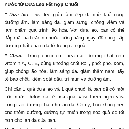
nước từ Dưa Leo kết hợp Chuối
* Dưa leo:
Dưa leo giúp làm đẹp da nhờ khả năng
dưỡng ẩm, làm sáng da, giảm sưng, chống viêm và
làm chậm quá trình lão hóa. Với dưa leo, bạn có thể
đắp mặt nạ hoặc ép nước uống hàng ngày, để cung cấp
dưỡng chất chăm da từ trong ra ngoài.
* Chuối:
Trong chuối có chứa các dưỡng chất như
vitamin A, C, E, cùng khoáng chất kali, phốt pho, kẽm,
giúp chống lão hóa, làm sáng da, giảm thâm nám, tẩy
tế bào chết, kiểm soát dầu, trị mụn và dưỡng ẩm.
Chỉ cần 1 quả dưa leo và 1 quả chuối là bạn đã có một
cốc nước detox da từ hoa quả, vừa thơm ngon vừa
cung cấp dưỡng chất cho làn da. Chú ý, bạn không nên
cho thêm đường, đường tự nhiên trong hoa quả sẽ tốt
hơn cho làn da của bạn.