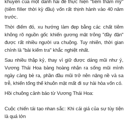
khuyên của một danh hài để thực hiện "tiêm thẩm mỹ"
(tiêm filler thời kỳ đầu) vốn rất thịnh hành vào 40 năm
trước.
Thời điểm đó, xu hướng làm đẹp bằng các chất tiêm
không rõ nguồn gốc khiến gương mặt trông "đầy đặn"
được rất nhiều người ưa chuộng. Tuy nhiên, thời gian
chính là "bài kiểm tra" khắc nghiệt nhất.
Sau nhiều thập kỷ, thay vì giữ được dáng mũi như ý,
Vương Thái Hoa bàng hoàng nhận ra sống mũi mình
ngày càng bè ra, phần đầu mũi trở nên nặng nề và sa
trễ, khiến tổng thể khuôn mặt mất đi sự hài hòa vốn có.
Hồi chuông cảnh báo từ Vương Thái Hoa:
Cuộc chiến tái tạo nhan sắc: Khi cái giá của sự tùy tiện
là quá lớn