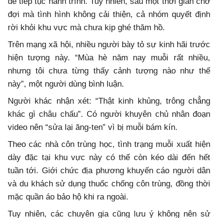
để tiếp tục hành trình. Tuy nhiên, sau một thời gian chờ
đợi mà tình hình không cải thiện, cả nhóm quyết định
rời khỏi khu vực mà chưa kịp ghé thăm hồ.
Trên mạng xã hội, nhiều người bày tỏ sự kinh hãi trước
hiện tượng này. “Mùa hè năm nay muỗi rất nhiều,
nhưng tôi chưa từng thấy cảnh tượng nào như thế
này”, một người dùng bình luận.
Người khác nhận xét: “Thật kinh khủng, trông chẳng
khác gì châu chấu”. Có người khuyên chủ nhân đoạn
video nên “sửa lại ăng-ten” vì bị muỗi bám kín.
Theo các nhà côn trùng học, tình trạng muỗi xuất hiện
dày đặc tại khu vực này có thể còn kéo dài đến hết
tuần tới. Giới chức địa phương khuyến cáo người dân
và du khách sử dụng thuốc chống côn trùng, đồng thời
mặc quần áo bảo hộ khi ra ngoài.
Tuy nhiên, các chuyên gia cũng lưu ý không nên sử