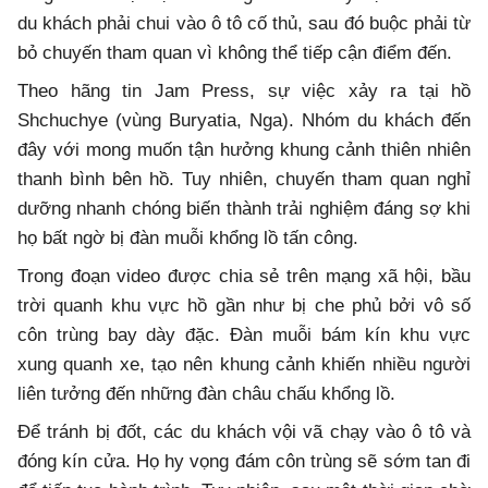
du khách phải chui vào ô tô cố thủ, sau đó buộc phải từ
bỏ chuyến tham quan vì không thể tiếp cận điểm đến.
Theo hãng tin Jam Press, sự việc xảy ra tại hồ
Shchuchye (vùng Buryatia, Nga). Nhóm du khách đến
đây với mong muốn tận hưởng khung cảnh thiên nhiên
thanh bình bên hồ. Tuy nhiên, chuyến tham quan nghỉ
dưỡng nhanh chóng biến thành trải nghiệm đáng sợ khi
họ bất ngờ bị đàn muỗi khổng lồ tấn công.
Trong đoạn video được chia sẻ trên mạng xã hội, bầu
trời quanh khu vực hồ gần như bị che phủ bởi vô số
côn trùng bay dày đặc. Đàn muỗi bám kín khu vực
xung quanh xe, tạo nên khung cảnh khiến nhiều người
liên tưởng đến những đàn châu chấu khổng lồ.
Để tránh bị đốt, các du khách vội vã chạy vào ô tô và
đóng kín cửa. Họ hy vọng đám côn trùng sẽ sớm tan đi