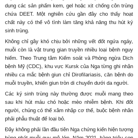
dụng các sản phẩm kem, gel hoặc xịt chống côn trùng
chứa DEET. Một nghiên cứu gần đây cho thấy hoạt
chất này có thể vô tình làm tăng khả năng thu hút ký
sinh trùng.
Không chỉ gây khó chịu bởi những vết đốt ngứa ngáy,
muỗi còn là vật trung gian truyền nhiều loại bệnh nguy
hiểm. Theo Trung tâm Kiểm soát và Phòng ngừa Dịch
bệnh Mỹ (CDC), khu vực Kursk của Nga từng ghi nhận
nhiều ca mắc bệnh giun chỉ Dirofilariasis, căn bệnh do
muỗi truyền, khiến giun tròn di chuyển dưới da người.
Các ký sinh trùng này thường được muỗi mang theo
sau khi hút máu chó hoặc mèo nhiễm bệnh. Khi đốt
người, chúng có thể xâm nhập cơ thể, buộc bệnh nhân
phải phẫu thuật để loại bỏ.
Đây không phải lần đầu tiên Nga chứng kiến hiện tượng
bùng phát muỗi quy mô lớn. Năm 2021, hàng triệu con