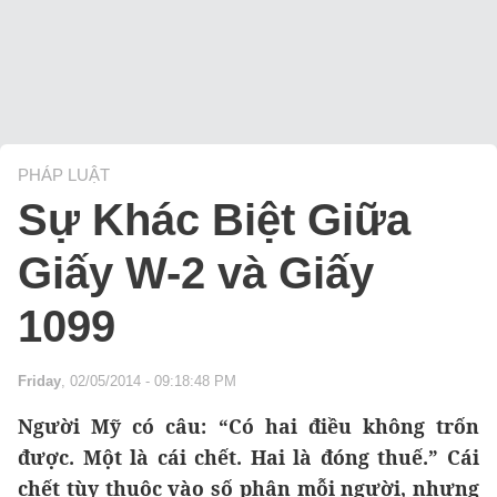
PHÁP LUẬT
Sự Khác Biệt Giữa
Giấy W-2 và Giấy
1099
Friday
, 02/05/2014 - 09:18:48 PM
Người Mỹ có câu: “Có hai điều không trốn
được. Một là cái chết. Hai là đóng thuế.” Cái
chết tùy thuộc vào số phận mỗi người, nhưng