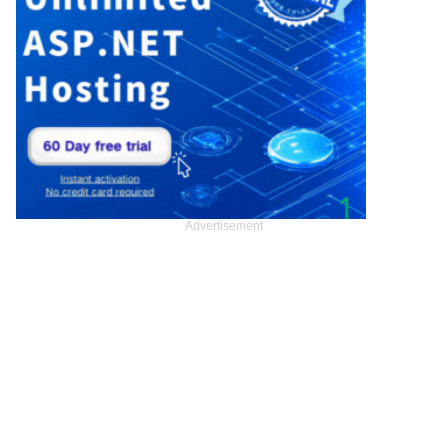
Advertisement