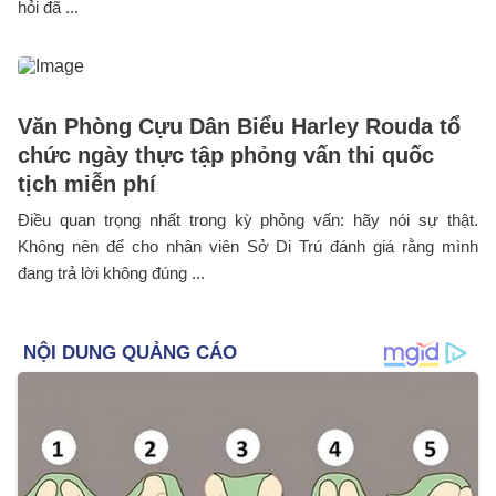
hỏi đã ...
Văn Phòng Cựu Dân Biểu Harley Rouda tổ
chức ngày thực tập phỏng vấn thi quốc
tịch miễn phí
Điều quan trọng nhất trong kỳ phỏng vấn: hãy nói sự thật.
Không nên để cho nhân viên Sở Di Trú đánh giá rằng mình
đang trả lời không đúng ...