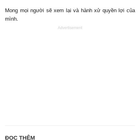
Mong mọi người sẽ xem lại và hành xử quyền lợi của
mình.
Advertisement
ĐỌC THÊM