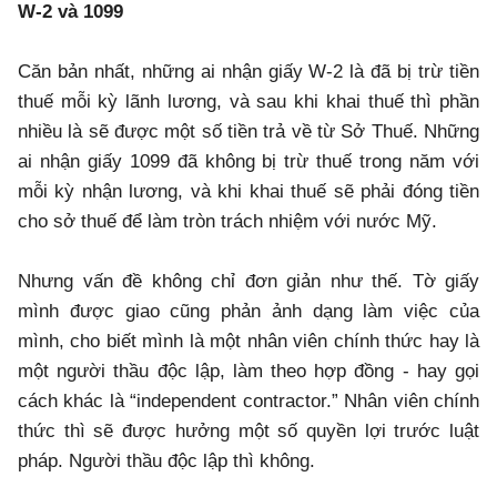
W-2 và 1099
Căn bản nhất, những ai nhận giấy W-2 là đã bị trừ tiền
thuế mỗi kỳ lãnh lương, và sau khi khai thuế thì phần
nhiều là sẽ được một số tiền trả về từ Sở Thuế. Những
ai nhận giấy 1099 đã không bị trừ thuế trong năm với
mỗi kỳ nhận lương, và khi khai thuế sẽ phải đóng tiền
cho sở thuế để làm tròn trách nhiệm với nước Mỹ.
Nhưng vấn đề không chỉ đơn giản như thế. Tờ giấy
mình được giao cũng phản ảnh dạng làm việc của
mình, cho biết mình là một nhân viên chính thức hay là
một người thầu độc lập, làm theo hợp đồng - hay gọi
cách khác là “independent contractor.” Nhân viên chính
thức thì sẽ được hưởng một số quyền lợi trước luật
pháp. Người thầu độc lập thì không.