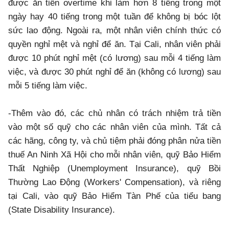
được ăn tiền overtime khi làm hơn 8 tiếng trong một
ngày hay 40 tiếng trong một tuần để không bị bóc lột
sức lao động. Ngoài ra, một nhân viên chính thức có
quyền nghỉ mệt và nghỉ để ăn. Tại Cali, nhân viên phải
được 10 phút nghỉ mệt (có lương) sau mỗi 4 tiếng làm
việc, và được 30 phút nghỉ để ăn (không có lương) sau
mỗi 5 tiếng làm việc.
-Thêm vào đó, các chủ nhân có trách nhiệm trả tiền
vào một số quỹ cho các nhân viên của mình. Tất cả
các hãng, công ty, và chủ tiệm phải đóng phân nửa tiền
thuế An Ninh Xã Hội cho mỗi nhân viên, quỹ Bảo Hiểm
Thất Nghiệp (Unemployment Insurance), quỹ Bồi
Thường Lao Động (Workers' Compensation), và riêng
tại Cali, vào quỹ Bảo Hiểm Tàn Phế của tiểu bang
(State Disability Insurance).