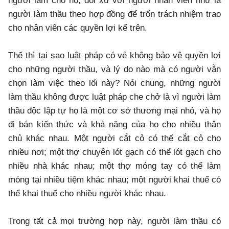
người làm cho họ, đối xử với người nhân viên như là
người làm thầu theo hợp đồng để trốn trách nhiệm trao
cho nhân viên các quyền lợi kể trên.
Thế thì tại sao luật pháp có vẻ không bảo vệ quyền lợi
cho những người thầu, và lý do nào mà có người vẫn
chọn làm việc theo lối này? Nói chung, những người
làm thầu không được luật pháp che chở là vì người làm
thầu độc lập tự họ là một cơ sở thương mại nhỏ, và họ
đi bán kiến thức và khả năng của họ cho nhiều thân
chủ khác nhau. Một người cắt cỏ có thể cắt cỏ cho
nhiều nơi; một thợ chuyên lót gạch có thể lót gạch cho
nhiều nhà khác nhau; một thợ móng tay có thể làm
móng tại nhiều tiệm khác nhau; một người khai thuế có
thể khai thuế cho nhiều người khác nhau.
Trong tất cả mọi trường hợp này, người làm thầu có