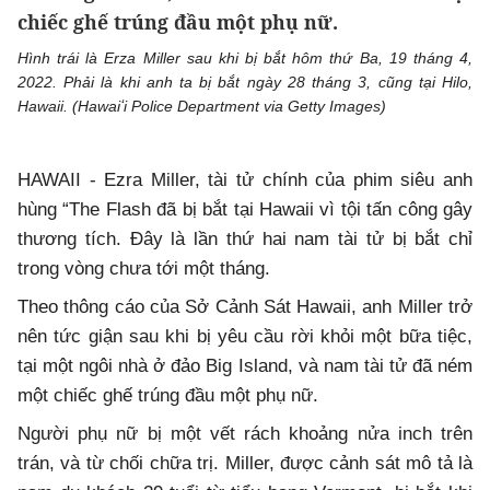
chiếc ghế trúng đầu một phụ nữ.
Hình trái là Erza Miller sau khi bị bắt hôm thứ Ba, 19 tháng 4,
2022. Phải là khi anh ta bị bắt ngày 28 tháng 3, cũng tại Hilo,
Hawaii. (Hawaiʻi Police Department via Getty Images)
HAWAII - Ezra Miller, tài tử chính của phim siêu anh
hùng “The Flash đã bị bắt tại Hawaii vì tội tấn công gây
thương tích. Đây là lần thứ hai nam tài tử bị bắt chỉ
trong vòng chưa tới một tháng.
Theo thông cáo của Sở Cảnh Sát Hawaii, anh Miller trở
nên tức giận sau khi bị yêu cầu rời khỏi một bữa tiệc,
tại một ngôi nhà ở đảo Big Island, và nam tài tử đã ném
một chiếc ghế trúng đầu một phụ nữ.
Người phụ nữ bị một vết rách khoảng nửa inch trên
trán, và từ chối chữa trị. Miller, được cảnh sát mô tả là