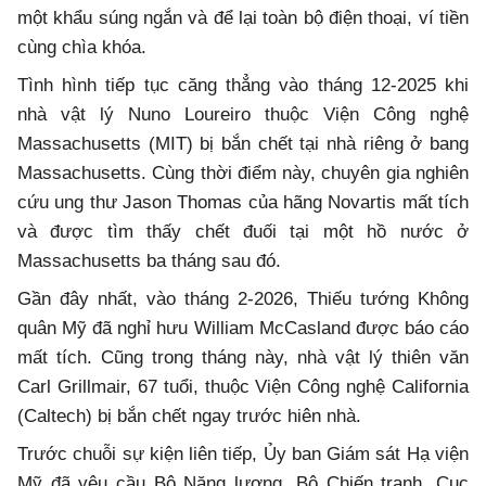
một khẩu súng ngắn và để lại toàn bộ điện thoại, ví tiền
cùng chìa khóa.
Tình hình tiếp tục căng thẳng vào tháng 12-2025 khi
nhà vật lý Nuno Loureiro thuộc Viện Công nghệ
Massachusetts (MIT) bị bắn chết tại nhà riêng ở bang
Massachusetts. Cùng thời điểm này, chuyên gia nghiên
cứu ung thư Jason Thomas của hãng Novartis mất tích
và được tìm thấy chết đuối tại một hồ nước ở
Massachusetts ba tháng sau đó.
Gần đây nhất, vào tháng 2-2026, Thiếu tướng Không
quân Mỹ đã nghỉ hưu William McCasland được báo cáo
mất tích. Cũng trong tháng này, nhà vật lý thiên văn
Carl Grillmair, 67 tuổi, thuộc Viện Công nghệ California
(Caltech) bị bắn chết ngay trước hiên nhà.
Trước chuỗi sự kiện liên tiếp, Ủy ban Giám sát Hạ viện
Mỹ đã yêu cầu Bộ Năng lượng, Bộ Chiến tranh, Cục