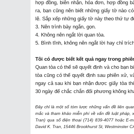
hợp đồng, biên nhận, hóa đơn, hợp đồng bảo
ra, bạn cũng nên biết những giấy tờ nào c
lệ. Sắp xếp những giấy tờ này theo thứ tự đ
3. Nên trình bày ngắn, gọn.
4. Không nên ngắt lời quan tòa.
5. Bình tĩnh, không nên ngắt lời hay chỉ trí
Tôi có được biết kết quả ngay trong phi
Quan tòa có thể sẽ quyết định và cho bạn bi
tòa cũng có thể quyết định sau phiên xử, v
ngay cả sau khi bạn nhận được giấy tòa th
30 ngày để chắc chắn đối phương không kh
Đây chỉ là một số tóm lược những vấn đề liên quan
mắc và tham khảo miễn phí về vấn đề luật pháp, x
Tran) qua số điện thoại (714) 839-4077 hoặc E-ma
David K. Tran, 15446 Brookhurst St, Westminster C