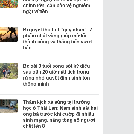
chính lớn, cần bảo vệ nghiêm
ngặt ví tiền
Bí quyết thu hút "quý nhân": 7
phẩm chất vàng giúp mở lối
thành công và thăng tiến vượt
bậc
Bé gái 9 tuổi sống sót kỳ diệu
sau gần 20 giờ mất tích trong
rừng nhờ quyết định sinh tồn
thông minh
Thảm kịch xả súng tại trường
học ở Thái Lan: Nam sinh sát hại
ông bà trước khi cướp đi nhiều
sinh mạng, nâng tổng số người
chết lên 8