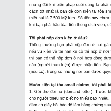
nhưng đôi khi biện pháp cuối cùng là phải m
cách tốt nhất là bạn đệ đơn kiện tại tòa sm
thiệt hại là 7.500 Mỹ kim. Số tiền này chưa 
khi bạn phải hầu tòa, tiền thông dịch viên, cố
Tôi phải nộp đơn kiện ở đâu?
Thông thường bạn phải nộp đơn ở nơi gần n
nếu vụ kiện về tai nạn xe cộ thì nộp ở nơi 
thì bạn có thể nộp đơn ở nơi hợp đồng đư
cáo (người thưa kiện) được nhận tiền. Bạn
(nếu có), trong số những nơi bạn được quy
Muốn kiện tại tòa small claims, tôi phải l
1. Gửi thư đòi nợ (demand letter). Trước k
cho người thiếu nợ biết họ thiếu bao nhiêu,
đảm có giấy hồi báo để làm bằng chứng sau