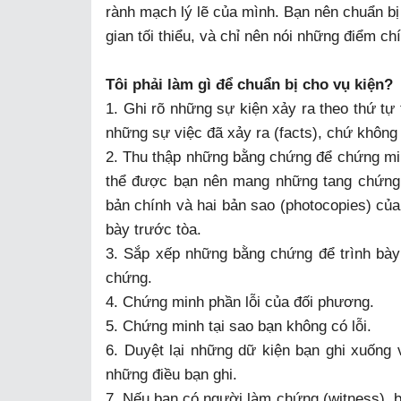
rành mạch lý lẽ của mình. Bạn nên chuẩn bị
gian tối thiểu, và chỉ nên nói những điểm ch
Tôi phải làm gì để chuẩn bị cho vụ kiện?
1. Ghi rõ những sự kiện xảy ra theo thứ tự 
những sự việc đã xảy ra (facts), chứ không 
2. Thu thập những bằng chứng để chứng minh
thể được bạn nên mang những tang chứng đ
bản chính và hai bản sao (photocopies) củ
bày trước tòa.
3. Sắp xếp những bằng chứng để trình bày 
chứng.
4. Chứng minh phần lỗi của đối phương.
5. Chứng minh tại sao bạn không có lỗi.
6. Duyệt lại những dữ kiện bạn ghi xuống
những điều bạn ghi.
7. Nếu bạn có người làm chứng (witness), b