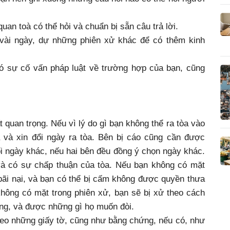
an toà có thể hỏi và chuẩn bị sẵn câu trả lời.
 vài ngày, dự những phiên xử khác để có thêm kinh
ó sự cố vấn pháp luật về trường hợp của bạn, cũng
t quan trọng. Nếu vì lý do gì bạn không thể ra tòa vào
òa và xin đổi ngày ra tòa. Bên bị cáo cũng cần được
i ngày khác, nếu hai bên đều đồng ý chọn ngày khác.
và có sự chấp thuận của tòa. Nếu bạn không có mặt
 bãi nại, và bạn có thể bị cấm không được quyền thưa
không có mặt trong phiên xử, bạn sẽ bị xử theo cách
ng, và được những gì họ muốn đòi.
eo những giấy tờ, cũng như bằng chứng, nếu có, như