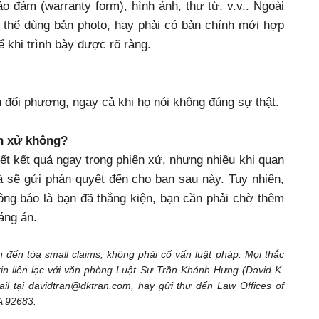
 đảm (warranty form), hình ảnh, thư từ, v.v.. Ngoài
ó thể dùng bản photo, hay phải có bản chính mới hợp
ể khi trình bày được rõ ràng.
ch đối phương, ngay cả khi họ nói không đúng sự thật.
ên xử không?
ết kết quả ngay trong phiên xử, nhưng nhiều khi quan
à sẽ gửi phán quyết đến cho bạn sau này. Tuy nhiên,
ông báo là bạn đã thắng kiện, bạn cần phải chờ thêm
áng án.
 đến tòa small claims, không phải cố vấn luật pháp. Mọi thắc
in liên lạc với văn phòng Luật Sư Trần Khánh Hưng (David K.
il tại davidtran@dktran.com, hay gửi thư đến Law Offices of
A 92683.