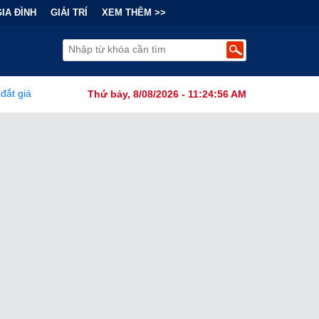
GIA ĐÌNH
GIẢI TRÍ
XEM THÊM >>
 Tài Chính Đằng Sau "Cơn Sốt" Trà Sữa Nhượng Quyền: Lợi Nhuận Th
Thứ bảy, 8/08/2026 - 11:24:58 AM