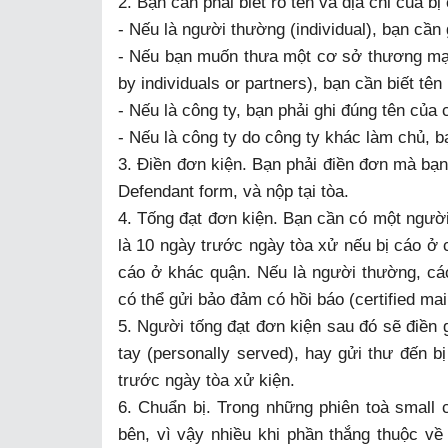
2. Bạn cần phải biết rõ tên và địa chỉ của bị
- Nếu là người thường (individual), bạn cần 
- Nếu bạn muốn thưa một cơ sở thương mại
by individuals or partners), bạn cần biết t
- Nếu là công ty, bạn phải ghi đúng tên của 
- Nếu là công ty do công ty khác làm chủ, bạ
3. Điền đơn kiện. Bạn phải điền đơn mà bạn c
Defendant form, và nộp tại tòa.
4. Tống đạt đơn kiện. Bạn cần có một người 
là 10 ngày trước ngày tòa xử nếu bị cáo ở c
cáo ở khác quận. Nếu là người thường, cách
có thể gửi bảo đảm có hồi báo (certified mail
5. Người tống đạt đơn kiện sau đó sẽ điền 
tay (personally served), hay gửi thư đến bị
trước ngày tòa xử kiện.
6. Chuẩn bị. Trong những phiên toà small c
bên, vì vậy nhiều khi phần thắng thuộc về