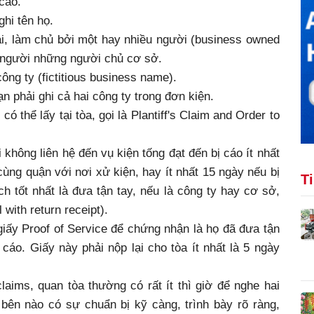
 cáo.
ghi tên họ.
, làm chủ bởi một hay nhiều người (business owned
ên người những người chủ cơ sở.
công ty (fictitious business name).
n phải ghi cả hai công ty trong đơn kiện.
ó thể lấy tại tòa, gọi là Plantiff's Claim and Order to
không liên hệ đến vụ kiện tống đạt đến bị cáo ít nhất
ùng quận với nơi xử kiện, hay ít nhất 15 ngày nếu bị
T
 tốt nhất là đưa tận tay, nếu là công ty hay cơ sở,
 with return receipt).
giấy Proof of Service để chứng nhận là họ đã đưa tận
 cáo. Giấy này phải nộp lại cho tòa ít nhất là 5 ngày
laims, quan tòa thường có rất ít thì giờ để nghe hai
 bên nào có sự chuẩn bị kỹ càng, trình bày rõ ràng,