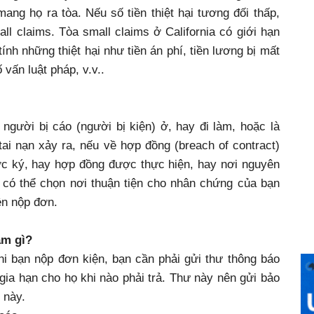
ang họ ra tòa. Nếu số tiền thiệt hại tương đối thấp,
all claims. Tòa small claims ở California có giới hạn
tính những thiệt hại như tiền án phí, tiền lương bị mất
 vấn luật pháp, v.v..
gười bị cáo (người bị kiện) ở, hay đi làm, hoặc là
tai nạn xảy ra, nếu về hợp đồng (breach of contract)
ợc ký, hay hợp đồng được thực hiện, hay nơi nguyên
 có thể chọn nơi thuận tiện cho nhân chứng của bạn
ền nộp đơn.
àm gì?
hi bạn nộp đơn kiện, bạn cần phải gửi thư thông báo
 gia hạn cho họ khi nào phải trả. Thư này nên gửi bảo
 này.