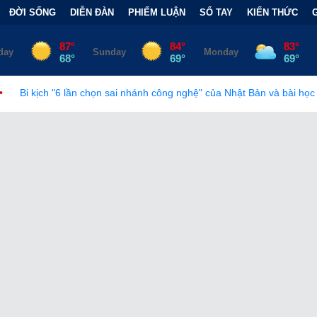
ĐỜI SỐNG
DIỄN ĐÀN
PHIẾM LUẬN
SỔ TAY
KIẾN THỨC
chọn sai nhánh công nghệ" của Nhật Bản và bài học đắt giá
•
Bẫy