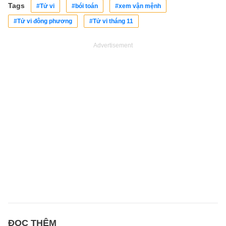
Tags
#Tử vi
#bói toán
#xem vận mệnh
#Tử vi đông phương
#Tử vi tháng 11
Advertisement
ĐỌC THÊM