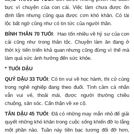
bực vì chuyện của con cái. Việc làm chưa được ổn
định lắm nhưng cũng qua được cơn khó khăn. Có tài
lộc bất ngờ cũng như có tin tức của người thân.
BÍNH THÂN 70 TUỔI
: Hao tốn nhiều về hỷ sự của con
cái cũng như trong thân tộc. Chuyện làm ăn đang ở
thời kỳ tiến triển khả quan nhưng cũng đừng vì thế mà
làm quá sức ảnh hưởng đến sức khỏe.
* TUỔI DẬU
QUÝ DẬU 33 TUỔI
: Có tin vui về học hành, thi cử cùng
trong nghề nghiệp đang theo đuổi. Tình cảm cá nhân
vẫn vui vẻ, thoải mái, được người thường chiều
chuộng, săn sóc. Cẩn thận về xe cộ.
TÂN DẬU 45 TUỔI
: Đã có những may mắn nhỏ để giải
quyết những khó khăn trong cuộc sống khiến đỡ lo lắng
một phần nào. Tuần này tiền bạc tương đối đỡ hơn,