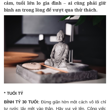
cảm, tuổi lớn lo gia đình – ai cũng phải giữ
bình an trong lòng để vượt qua thử thách.
* TUỔI TÝ
BÍNH TÝ 30 TUỔI:
Đừng giận hờn một cách vô lối chỉ
tự rước lấy mệt vào thân. Hãy vui vẻ lên. Công việc