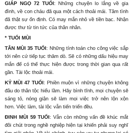
GIÁP NGỌ 72 TUỔI
: Những chuyện lo lắng về gia
đình, về con cháu đã qua một cách thoải mái. Tâm tình
đã thật sự ổn định. Có may mắn nhỏ về tiền bạc. Nhận
được thư từ tin tức của thân nhân.
* TUỔI MÙI
TÂN MÙI 35 TUỔI
: Những tính toán cho công việc sắp
tới nên cứ tiếp tục thăm dò. Sẽ có những dấu hiệu may
mắn để có thể thực hiện được trong thời gian qua rất
gần. Tài lộc thoải mái.
KỶ MÙI 47 TUỔI
: Phiền muộn vì những chuyện không
đâu do thân tộc hiểu lầm. Hãy bình tĩnh, mọi chuyện sẽ
sáng tỏ, nóng giận sẽ làm mọi việc trở nên lộn xộn
hơn. Việc làm, tài lộc vẫn tiến triển đều.
ĐINH MÙI 59 TUỔI
: Vẫn còn những vấn đề khúc mắt
đôi chút trong nghề nghiệp hiện tại khiến phải suy nghĩ