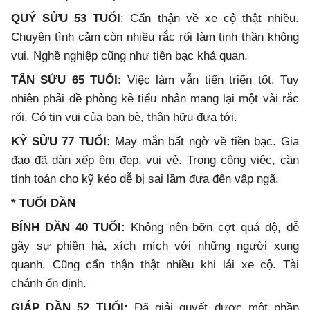
QUÝ SỬU 53 TUỔI
: Cẩn thận về xe cộ thật nhiều.
Chuyện tình cảm còn nhiều rắc rối làm tinh thần không
vui. Nghề nghiệp cũng như tiền bạc khả quan.
TÂN SỬU 65 TUỔI
: Việc làm vẫn tiến triển tốt. Tuy
nhiên phải đề phòng kẻ tiểu nhân mang lại một vài rắc
rối. Có tin vui của bạn bè, thân hữu đưa tới.
KỶ SỬU 77 TUỔI
: May mắn bất ngờ về tiền bạc. Gia
đạo đã dàn xếp êm đẹp, vui vẻ. Trong công việc, cần
tính toán cho kỹ kẻo dễ bị sai lầm đưa đến vấp ngã.
* TUỔI DẦN
BÍNH DẦN 40 TUỔI:
Không nên bỡn cợt quá độ, dễ
gây sự phiền hà, xích mích với những người xung
quanh. Cũng cẩn thận thật nhiều khi lái xe cộ. Tài
chánh ổn định.
GIÁP DẦN 52 TUỔI
:
Đã giải quyết được một phần