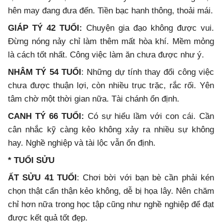
hên may đang đưa đến. Tiền bạc hanh thông, thoải mái.
GIÁP TÝ 42 TUỔI:
Chuyện gia đạo không được vui.
Đừng nóng nảy chỉ làm thêm mất hòa khí. Mềm mỏng
là cách tốt nhất. Công việc làm ăn chưa được như ý.
NHÂM TÝ 54 TUỔI
: Những dự tính thay đổi công việc
chưa được thuận lợi, còn nhiều trục trặc, rắc rối. Yên
tâm chờ một thời gian nữa. Tài chánh ổn định.
CANH TÝ 66 TUỔI:
Có sự hiểu lầm với con cái. Cần
cân nhắc kỹ càng kẻo không xảy ra nhiều sự không
hay. Nghề nghiệp và tài lộc vẫn ổn định.
* TUỔI SỬU
ẤT SỬU 41 TUỔI
: Chơi bời với bạn bè cần phải kén
chọn thật cẩn thận kẻo không, dễ bị họa lây. Nên chăm
chỉ hơn nữa trong học tập cũng như nghề nghiệp để đạt
được kết quả tốt đẹp.