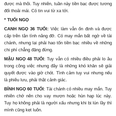
được mà thôi. Tuy nhiên, tuần này tiền bạc được tương
đối thoải mái. Có tin vui từ xa tới.
* TUỔI NGỌ
CANH NGỌ 36 TUỔI:
Việc làm vẫn ổn định và được
cấp trên tận tình nâng đỡ. Có may mắn bất ngờ về tài
chánh, nhưng lại phải hao tốn tiền bạc nhiều về những
chi phí chẳng đặng đừng.
MẬU NGỌ 48 TUỔI
: Tuy vẫn có nhiều điều phải lo âu
trong công việc nhưng đây là những khó khăn sẽ giải
quyết được vào giờ chót. Tình cảm tuy vui nhưng nếu
là phiêu lưu, phải thật cảnh giác.
BÍNH NGỌ 60 TUỔI
: Tài chánh có nhiều may mắn. Tuy
nhiên chớ nên cho vay mượn hoặc hùn hạp lúc này.
Tuy họ không phải là người xấu nhưng khi bị lún lầy thì
mình cũng kẹt luôn.