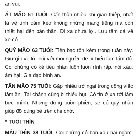
an vui.
ẤT MÃO 51 TUỔI
: Cẩn thận nhiều khi giao thiệp, nhất
là về tình cảm kẻo không những mang tiếng mà còn
thiệt hại đến bản thân. Đi xa chưa lợi. Lưu tâm cả về
xe cộ.
QUÝ MÃO 63 TUỔI
: Tiền bạc tốn kém trong tuần này.
Giữ gìn về lời nói với mọi người, dễ bị hiểu lầm lắm đó.
Coi chừng có kẻ tiểu nhân luôn luôn rình rập, nói xấu,
ám hại. Gia đạo bình an.
TÂN MÃO 75 TUỔI
: Gặp nhiều trở ngại trong công việc
làm ăn. Tài chánh cũng bị thiếu hụt. Có tin ở xa tới làm
bực mình. Nhưng đừng buồn phiền, sẽ có quý nhân
giúp đỡ cùng bề trên che chở.
* TUỔI THÌN
MẬU THÌN 38 TUỔI
: Coi chừng có bạn xấu hại ngầm.