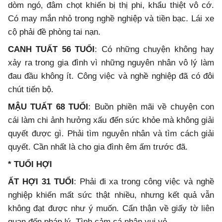
dòm ngó, đâm chọt khiến bị thị phi, khẩu thiệt vô cớ.
Có may mắn nhỏ trong nghề nghiệp và tiền bạc. Lái xe
cộ phải đề phòng tai nạn.
CANH TUẤT 56 TUỔI
: Có những chuyện không hay
xảy ra trong gia đình vì những nguyên nhân vô lý làm
đau đầu không ít. Công việc và nghề nghiệp đã có đôi
chút tiến bộ.
MẬU TUẤT 68 TUỔI
: Buồn phiền mãi về chuyện con
cái làm chi ảnh hưởng xấu đến sức khỏe mà không giải
quyết được gì. Phải tìm nguyên nhân và tìm cách giải
quyết. Cần nhất là cho gia đình êm ấm trước đã.
* TUỔI HỢI
ẤT HỢI 31 TUỔI
: Phải đi xa trong công việc và nghề
nghiệp khiến mất sức thật nhiều, nhưng kết quả vẫn
không đạt được như ý muốn. Cẩn thận về giấy tờ liên
quan đến pháp lý. Tình cảm cá nhân vui vẻ.