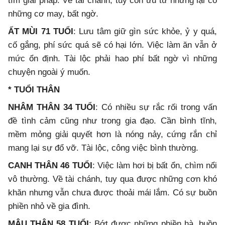
tìm giải pháp. Về tài chánh, tuy còn ưu tư nhưng lại có
những cơ may, bất ngờ.
ẤT MÙI 71 TUỔI
: Lưu tâm giữ gìn sức khỏe, ỷ y quá,
cố gắng, phí sức quá sẽ có hại lớn. Việc làm ăn vẫn ở
mức ổn định. Tài lộc phải hao phí bất ngờ vì những
chuyện ngoài ý muốn.
* TUỔI THÂN
NHÂM THÂN 34 TUỔI
: Có nhiều sự rắc rối trong vấn
đề tình cảm cũng như trong gia đạo. Cần bình tĩnh,
mềm mỏng giải quyết hơn là nóng nảy, cứng rắn chỉ
mang lại sự đổ vỡ. Tài lộc, công việc bình thường.
CANH THÂN 46 TUỔI
: Việc làm hơi bị bất ổn, chìm nổi
vô thường. Về tài chánh, tuy qua được những cơn khó
khăn nhưng vẫn chưa được thoải mái lắm. Có sự buồn
phiền nhỏ về gia đình.
MẬU THÂN 58 TUỔI
: Bớt được những phiền hà, buồn