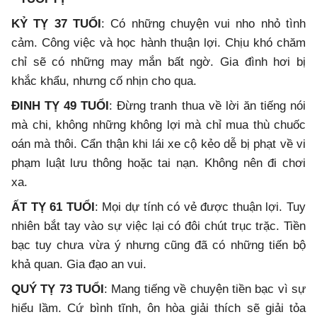
KỶ TỴ 37 TUỔI
: Có những chuyện vui nho nhỏ tình
cảm. Công việc và học hành thuận lợi. Chịu khó chăm
chỉ sẽ có những may mắn bất ngờ. Gia đình hơi bị
khắc khẩu, nhưng cố nhịn cho qua.
ĐINH TỴ 49 TUỔI
: Đừng tranh thua về lời ăn tiếng nói
mà chi, không những không lợi mà chỉ mua thù chuốc
oán mà thôi. Cẩn thận khi lái xe cộ kẻo dễ bị phạt về vi
phạm luật lưu thông hoặc tai nạn. Không nên đi chơi
xa.
ẤT TỴ 61 TUỔI
: Mọi dự tính có vẻ được thuận lợi. Tuy
nhiên bắt tay vào sự việc lại có đôi chút trục trặc. Tiền
bạc tuy chưa vừa ý nhưng cũng đã có những tiến bộ
khả quan. Gia đạo an vui.
QUÝ TỴ 73 TUỔI
: Mang tiếng về chuyện tiền bạc vì sự
hiểu lầm. Cứ bình tĩnh, ôn hòa giải thích sẽ giải tỏa