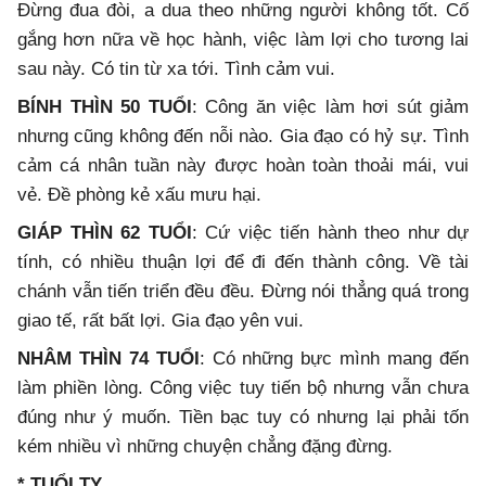
Đừng đua đòi, a dua theo những người không tốt. Cố
gắng hơn nữa về học hành, việc làm lợi cho tương lai
sau này. Có tin từ xa tới. Tình cảm vui.
BÍNH THÌN 50 TUỔI
: Công ăn việc làm hơi sút giảm
nhưng cũng không đến nỗi nào. Gia đạo có hỷ sự. Tình
cảm cá nhân tuần này được hoàn toàn thoải mái, vui
vẻ. Đề phòng kẻ xấu mưu hại.
GIÁP THÌN 62 TUỔI
: Cứ việc tiến hành theo như dự
tính, có nhiều thuận lợi để đi đến thành công. Về tài
chánh vẫn tiến triển đều đều. Đừng nói thẳng quá trong
giao tế, rất bất lợi. Gia đạo yên vui.
NHÂM THÌN 74 TUỔI
: Có những bực mình mang đến
làm phiền lòng. Công việc tuy tiến bộ nhưng vẫn chưa
đúng như ý muốn. Tiền bạc tuy có nhưng lại phải tốn
kém nhiều vì những chuyện chẳng đặng đừng.
* TUỔI TỴ