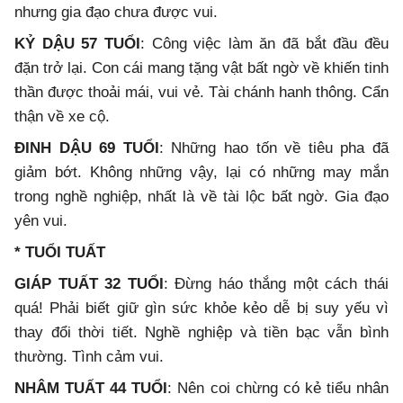
nhưng gia đạo chưa được vui.
KỶ DẬU 57 TUỔI
: Công việc làm ăn đã bắt đầu đều
đặn trở lại. Con cái mang tặng vật bất ngờ về khiến tinh
thần được thoải mái, vui vẻ. Tài chánh hanh thông. Cẩn
thận về xe cộ.
ĐINH DẬU 69 TUỔI
: Những hao tốn về tiêu pha đã
giảm bớt. Không những vậy, lại có những may mắn
trong nghề nghiệp, nhất là về tài lộc bất ngờ. Gia đạo
yên vui.
* TUỔI TUẤT
GIÁP TUẤT 32 TUỔI
: Đừng háo thắng một cách thái
quá! Phải biết giữ gìn sức khỏe kẻo dễ bị suy yếu vì
thay đổi thời tiết. Nghề nghiệp và tiền bạc vẫn bình
thường. Tình cảm vui.
NHÂM TUẤT 44 TUỔI
: Nên coi chừng có kẻ tiểu nhân