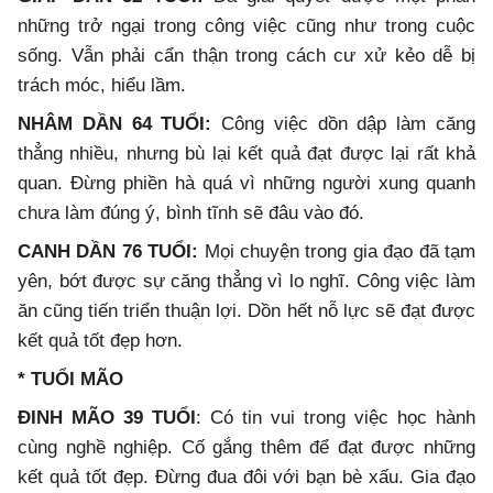
những trở ngại trong công việc cũng như trong cuộc
sống. Vẫn phải cẩn thận trong cách cư xử kẻo dễ bị
trách móc, hiểu lầm.
NHÂM DẦN 64 TUỔI:
Công việc dồn dập làm căng
thẳng nhiều, nhưng bù lại kết quả đạt được lại rất khả
quan. Đừng phiền hà quá vì những người xung quanh
chưa làm đúng ý, bình tĩnh sẽ đâu vào đó.
CANH DẦN 76 TUỔI
:
Mọi chuyện trong gia đạo đã tạm
yên, bớt được sự căng thẳng vì lo nghĩ. Công việc làm
ăn cũng tiến triển thuận lợi. Dồn hết nỗ lực sẽ đạt được
kết quả tốt đẹp hơn.
* TUỔI MÃO
ĐINH MÃO 39 TUỔI
: Có tin vui trong việc học hành
cùng nghề nghiệp. Cố gắng thêm để đạt được những
kết quả tốt đẹp. Đừng đua đôi với bạn bè xấu. Gia đạo