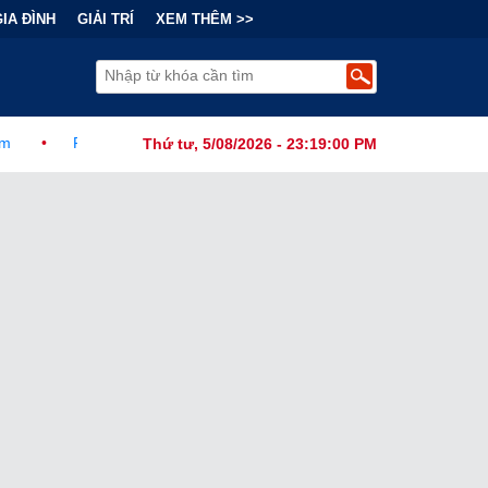
GIA ĐÌNH
GIẢI TRÍ
XEM THÊM >>
 Thức Ban Hành Lệnh Cấm Robot Hút Bụi Thông Minh Sản Xuất Tại N
Thứ tư, 5/08/2026 - 23:19:01 PM