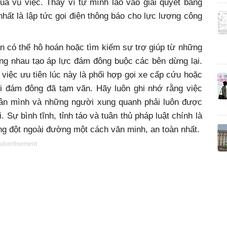
ủa vụ việc. Thay vì tự mình lao vào giải quyết bằng
nhất là lập tức gọi điện thông báo cho lực lượng công
n có thể hô hoán hoặc tìm kiếm sự trợ giúp từ những
ng nhau tạo áp lực đám đông buộc các bên dừng lại.
việc ưu tiên lúc này là phối hợp gọi xe cấp cứu hoặc
i đám đông đã tạm vãn. Hãy luôn ghi nhớ rằng việc
hân mình và những người xung quanh phải luôn được
. Sự bình tĩnh, tỉnh táo và tuân thủ pháp luật chính là
ng đột ngoài đường một cách văn minh, an toàn nhất.
Advertisement