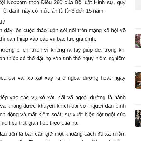
tội Nopporn theo Điều 290 của Bộ luật Hình sự, quy
 Tội danh này có mức án tù từ 3 đến 15 năm.
át?
m dấy lên cuộc thảo luận sôi nổi trên mạng xã hội về
hi can thiệp vào các vụ bạo lực gia đình.
ờng bị chỉ trích vì không ra tay giúp đỡ, trong khi
an thiệp có thể đặt họ vào tình thế nguy hiểm nghiêm
uộc cãi vã, xô xát xảy ra ở ngoài đường hoặc ngay
tiếp vào các vụ xô xát, cãi vã ngoài đường là hành
 và không được khuyến khích đối với người dân bình
ích động và mất kiểm soát, sự xuất hiện đột ngột của
ục tiêu trút giận tiếp theo của họ.
đầu tiên là bạn cần giữ một khoảng cách đủ xa nhằm