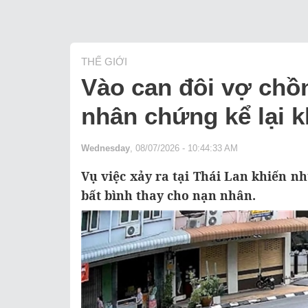
THẾ GIỚI
Vào can đôi vợ chồ
nhân chứng kể lại k
Wednesday
, 08/07/2026 - 10:44:33 AM
Vụ việc xảy ra tại Thái Lan khiến 
bất bình thay cho nạn nhân.