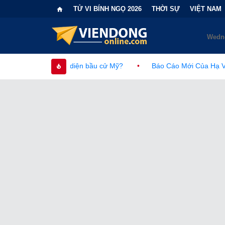
TỬ VI BÍNH NGỌ 2026
THỜI SỰ
VIỆT NAM
c diện bầu cử Mỹ?
•
Báo Cáo Mới Của Hạ Viện Mỹ Và Tranh Cãi