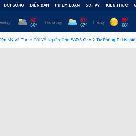
ĐỜI SỐNG
DIỄN ĐÀN
PHIẾM LUẬN
SỔ TAY
KIẾN THỨC
 Về Nguồn Gốc SARS-CoV-2 Từ Phòng Thí Nghiệm
•
FCC Chính