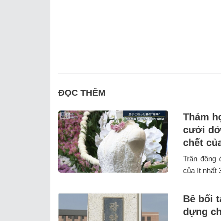
ĐỌC THÊM
Thảm họ
cưới dở
chết củ
Trận động 
của ít nhất 
Bê bối t
dựng ch