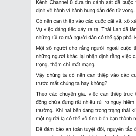
Kênh Channel 8 đưa tin cảnh sát đã buộc 
định về hành vi hành hung dẫn đến tử vong.
Có nên can thiệp vào các cuộc cãi vã, xô x
Vụ việc đáng tiếc xảy ra tại Thái Lan đã là
những rủi ro mà người dân có thể gặp phải k
Một số người cho rằng người ngoài cuộc thư
những người khác lại nhận định rằng việc c
trọng, thậm chí mất mạng.
Vậy chúng ta có nên can thiệp vào các c
trước mắt chúng ta hay không?
Theo các chuyên gia, việc can thiệp trực 
động chứa đựng rất nhiều rủi ro nguy hiểm
thường. Khi hai bên đang trong trạng thái k
một người lạ có thể vô tình biến bạn thành m
Để đảm bảo an toàn tuyệt đối, nguyên tắc 