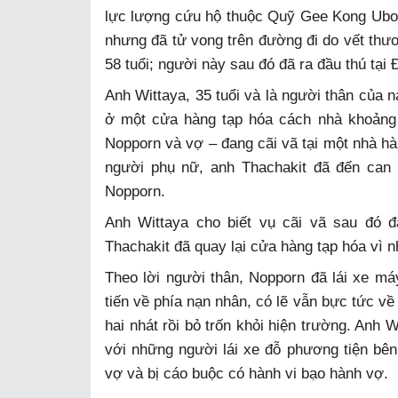
lực lượng cứu hộ thuộc Quỹ Gee Kong Ubon
nhưng đã tử vong trên đường đi do vết thươ
58 tuổi; người này sau đó đã ra đầu thú tạ
Anh Wittaya, 35 tuổi và là người thân của 
ở một cửa hàng tạp hóa cách nhà khoảng 
Nopporn và vợ – đang cãi vã tại một nhà hà
người phụ nữ, anh Thachakit đã đến can 
Nopporn.
Anh Wittaya cho biết vụ cãi vã sau đó đ
Thachakit đã quay lại cửa hàng tạp hóa vì n
Theo lời người thân, Nopporn đã lái xe má
tiến về phía nạn nhân, có lẽ vẫn bực tức về
hai nhát rồi bỏ trốn khỏi hiện trường. Anh 
với những người lái xe đỗ phương tiện bên
vợ và bị cáo buộc có hành vi bạo hành vợ.