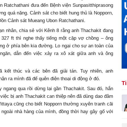
 Ratchathani đưa đến Bệnh viện Sunpasitthiprasong
ng quá nặng. Cảnh sát cho biết hung thủ là Nopporn,
i Đồn Cảnh sát Mueang Ubon Ratchathani.
nạn nhân, chia sẻ với Kênh 8 rằng anh Thachakit đang
327 ft thì nghe thấy tiếng một cặp vợ chồng – ông
ng ở phía bên kia đường. Lo ngại cho sự an toàn của
ngăn, dẫn đến việc xảy ra xô xát giữa anh và ông
ã kết thúc và các bên đã giải tán. Tuy nhiên, anh
hận ra mình đã để quên điện thoại di động ở đó.
T
y ngang qua rồi dừng lại gần Thachakit. Sau đó, hắn
 việc bị anh Thachakit can thiệp nên đã dùng dao đâm
Wittaya cũng cho biết Nopporn thường xuyên tranh cãi
 ngoài nhà hàng của mình, đồng thời hay gây gổ với