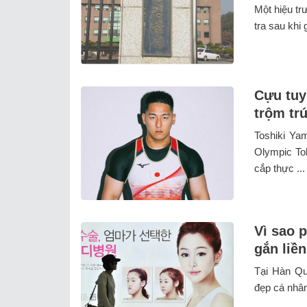
Một hiệu tr
tra sau khi 
Cựu tuy
trộm tr
Toshiki Ya
Olympic To
cắp thực ...
Vì sao 
gắn liề
Tại Hàn Qu
đẹp cá nhân