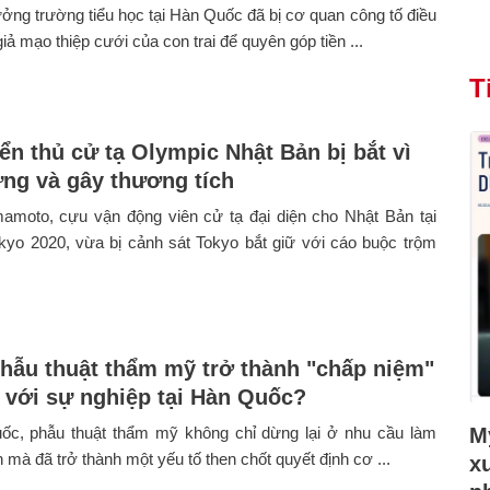
ưởng trường tiểu học tại Hàn Quốc đã bị cơ quan công tố điều
giả mạo thiệp cưới của con trai để quyên góp tiền ...
T
ển thủ cử tạ Olympic Nhật Bản bị bắt vì
ứng và gây thương tích
mamoto, cựu vận động viên cử tạ đại diện cho Nhật Bản tại
kyo 2020, vừa bị cảnh sát Tokyo bắt giữ với cáo buộc trộm
phẫu thuật thẩm mỹ trở thành "chấp niệm"
n với sự nghiệp tại Hàn Quốc?
Mỹ
ốc, phẫu thuật thẩm mỹ không chỉ dừng lại ở nhu cầu làm
 mà đã trở thành một yếu tố then chốt quyết định cơ ...
x