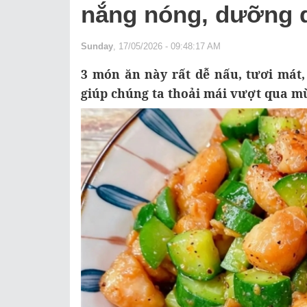
nắng nóng, dưỡng d
Sunday
, 17/05/2026 - 09:48:17 AM
3 món ăn này rất dễ nấu, tươi mát,
giúp chúng ta thoải mái vượt qua m