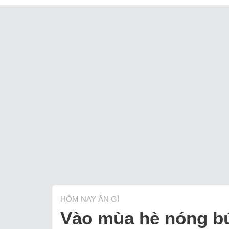
HÔM NAY ĂN GÌ
Vào mùa hè nóng bức