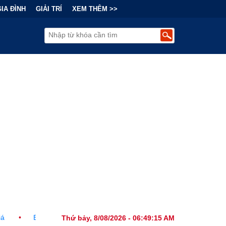
GIA ĐÌNH
GIẢI TRÍ
XEM THÊM >>
nh Đằng Sau "Cơn Sốt" Trà Sữa Nhượng Quyền: Lợi Nhuận Thuộc Về 
Thứ bảy, 8/08/2026 - 06:49:16 AM