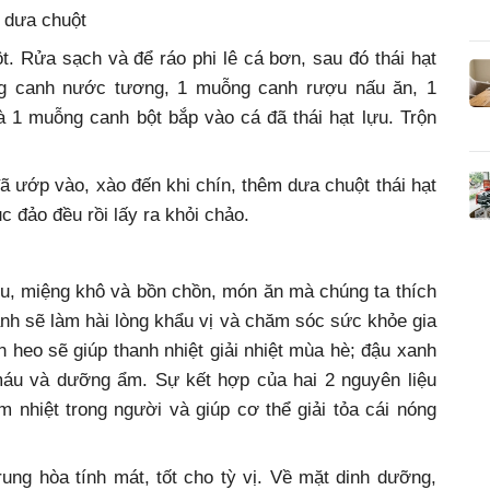
à dưa chuột
. Rửa sạch và để ráo phi lê cá bơn, sau đó thái hạt
g canh nước tương, 1 muỗng canh rượu nấu ăn, 1
 1 muỗng canh bột bắp vào cá đã thái hạt lựu. Trộn
 ướp vào, xào đến khi chín, thêm dưa chuột thái hạt
 đảo đều rồi lấy ra khỏi chảo.
ịu, miệng khô và bồn chồn, món ăn mà chúng ta thích
anh sẽ làm hài lòng khẩu vị và chăm sóc sức khỏe gia
 heo sẽ giúp thanh nhiệt giải nhiệt mùa hè; đậu xanh
 máu và dưỡng ẩm. Sự kết hợp của hai 2 nguyên liệu
 nhiệt trong người và giúp cơ thể giải tỏa cái nóng
ng hòa tính mát, tốt cho tỳ vị. Về mặt dinh dưỡng,