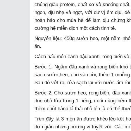
chúng giàu protein, chất xơ và khoáng chấ
ngon, dịu nhẹ và ngọt, với dư vị êm dịu, d
hoàn hảo cho mùa hè để làm dịu chứng khô
cường hệ miễn dịch một cách tinh tế.
Nguyên liệu: 450g sườn heo, một nắm nhỏ 
ăn.
Cách nấu món canh đậu xanh, rong biển và
Bước 1: Ngâm đậu xanh và rong biển khô t
sạch sườn heo, cho vào nồi, thêm 1 muỗng c
Sau đó vớt ra, rửa sạch lại với nước ấm rồi
Bước 2: Cho sườn heo, rong biển, đậu xanh 
đun nhỏ lửa trong 1 tiếng, cuối cùng nêm 
thêm chút hành lá thái nhỏ lên là có thể thư
Trên đây là 3 món ăn được khéo léo kết h
đơn giản nhưng hương vị tuyệt vời. Các món