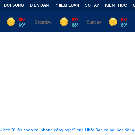
ĐỜI SỐNG
DIỄN ĐÀN
PHIẾM LUẬN
SỔ TAY
KIẾN THỨC
 nhánh công nghệ" của Nhật Bản và bài học đắt giá
•
Bẫy Tài Chí