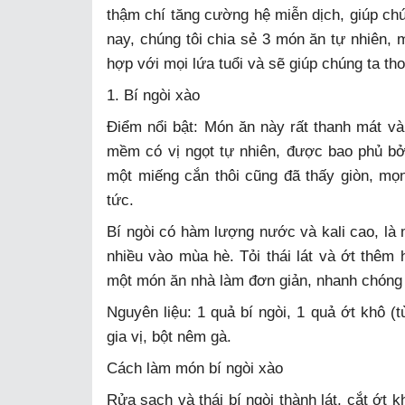
thậm chí tăng cường hệ miễn dịch, giúp ch
nay, chúng tôi chia sẻ 3 món ăn tự nhiên, 
hợp với mọi lứa tuổi và sẽ giúp chúng ta t
1. Bí ngòi xào
Điểm nổi bật: Món ăn này rất thanh mát và
mềm có vị ngọt tự nhiên, được bao phủ bở
một miếng cắn thôi cũng đã thấy giòn, mọ
tức.
Bí ngòi có hàm lượng nước và kali cao, là 
nhiều vào mùa hè. Tỏi thái lát và ớt thêm
một món ăn nhà làm đơn giản, nhanh chóng v
Nguyên liệu: 1 quả bí ngòi, 1 quả ớt khô (t
gia vị, bột nêm gà.
Cách làm món bí ngòi xào
Rửa sạch và thái bí ngòi thành lát, cắt ớt 