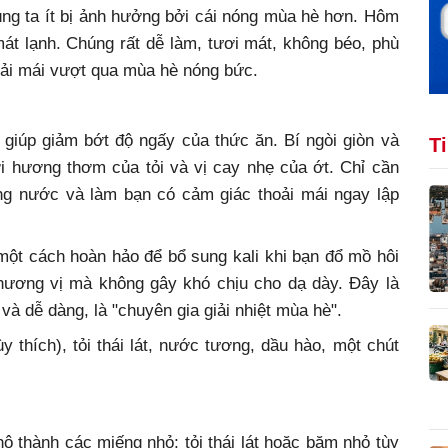
úng ta ít bị ảnh hưởng bởi cái nóng mùa hè hơn. Hôm
mát lạnh. Chúng rất dễ làm, tươi mát, không béo, phù
hoải mái vượt qua mùa hè nóng bức.
 giúp giảm bớt độ ngấy của thức ăn. Bí ngòi giòn và
T
i hương thơm của tỏi và vị cay nhẹ của ớt. Chỉ cần
ng nước và làm bạn có cảm giác thoải mái ngay lập
một cách hoàn hảo để bổ sung kali khi bạn đổ mồ hôi
 hương vị mà không gây khó chịu cho dạ dày. Đây là
à dễ dàng, là "chuyên gia giải nhiệt mùa hè".
ùy thích), tỏi thái lát, nước tương, dầu hào, một chút
khô thành các miếng nhỏ; tỏi thái lát hoặc băm nhỏ tùy