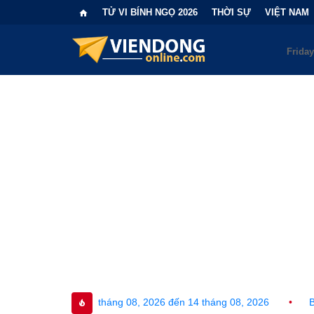
TỬ VI BÍNH NGỌ 2026
THỜI SỰ
VIỆT NAM
háng 08, 2026 đến 14 tháng 08, 2026
•
Bi kịch "6 lần chọn sai