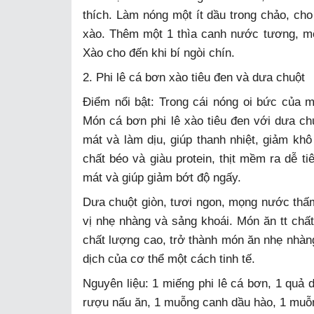
thích. Làm nóng một ít dầu trong chảo, cho 
xào. Thêm một 1 thìa canh nước tương, một
Xào cho đến khi bí ngòi chín.
2. Phi lê cá bơn xào tiêu đen và dưa chuột
Điểm nổi bật: Trong cái nóng oi bức của m
Món cá bơn phi lê xào tiêu đen với dưa ch
mát và làm dịu, giúp thanh nhiệt, giảm khô 
chất béo và giàu protein, thịt mềm ra dễ t
mát và giúp giảm bớt độ ngấy.
Dưa chuột giòn, tươi ngon, mọng nước th
vị nhẹ nhàng và sảng khoái. Món ăn tt chất
chất lượng cao, trở thành món ăn nhẹ nhàn
dịch của cơ thể một cách tinh tế.
Nguyên liệu: 1 miếng phi lê cá bơn, 1 qu
rượu nấu ăn, 1 muỗng canh dầu hào, 1 muỗn