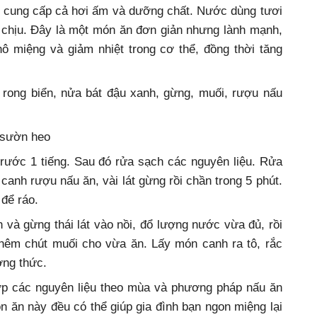
t, cung cấp cả hơi ấm và dưỡng chất. Nước dùng tươi
ễ chịu. Đây là một món ăn đơn giản nhưng lành mạnh,
 miệng và giảm nhiệt trong cơ thể, đồng thời tăng
rong biển, nửa bát đậu xanh, gừng, muối, rượu nấu
 sườn heo
rước 1 tiếng. Sau đó rửa sạch các nguyên liệu. Rửa
anh rượu nấu ăn, vài lát gừng rồi chần trong 5 phút.
 để ráo.
và gừng thái lát vào nồi, đổ lượng nước vừa đủ, rồi
thêm chút muối cho vừa ăn. Lấy món canh ra tô, rắc
ởng thức.
ợp các nguyên liệu theo mùa và phương pháp nấu ăn
 ăn này đều có thể giúp gia đình bạn ngon miệng lại