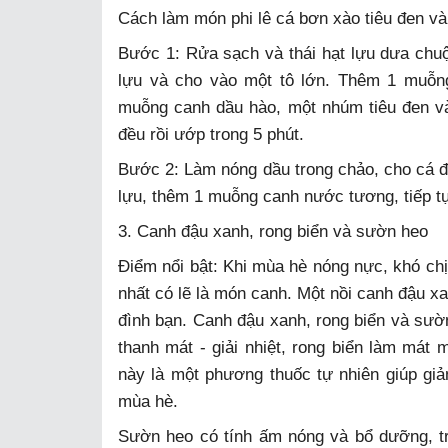
Cách làm món phi lê cá bơn xào tiêu đen v
Bước 1: Rửa sạch và thái hạt lựu dưa chuột
lựu và cho vào một tô lớn. Thêm 1 muỗn
muỗng canh dầu hào, một nhúm tiêu đen và
đều rồi ướp trong 5 phút.
Bước 2: Làm nóng dầu trong chảo, cho cá đã
lựu, thêm 1 muỗng canh nước tương, tiếp tục
3. Canh đậu xanh, rong biển và sườn heo
Điểm nổi bật: Khi mùa hè nóng nực, khó ch
nhất có lẽ là món canh. Một nồi canh đậu x
đình bạn. Canh đậu xanh, rong biển và sườn
thanh mát - giải nhiệt, rong biển làm mát
này là một phương thuốc tự nhiên giúp giảm
mùa hè.
Sườn heo có tính ấm nóng và bổ dưỡng, tru