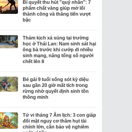
Bí quyết thu hút "quý nhân": 7
phẩm chất vàng giúp mở lối
thành công và thăng tiến vượt
bậc
Thảm kịch xả súng tại trường
học ở Thái Lan: Nam sinh sát hại
ông bà trước khi cướp đi nhiều
sinh mạng, nâng tổng số người
chết lên 8
Bé gái 9 tuổi sống sót kỳ diệu
sau gần 20 giờ mất tích trong
rừng nhờ quyết định sinh tồn
thông minh
Tử vi tháng 7 Âm lịch: 3 con giáp
đối mặt nguy cơ thâm hụt tài
chính lớn, cần bảo vệ nghiêm