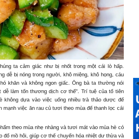
húng ta cảm giác như bị nhốt trong một cái lò hấp.
g dễ bị nóng trong người, khô miệng, khô họng, cáu
khó khăn và không ngon giấc. Ông bà ta thường nói
 dễ làm tổn thương dịch cơ thể". Trí tuệ của tổ tiên
è không dựa vào việc uống nhiều trà thảo dược để
 mạnh việc ăn rau củ tươi theo mùa để thanh lọc cái
 phẩm theo mùa nhẹ nhàng và tươi mát vào mùa hè có
o đổ mồ hôi, giúp cơ thể chuyển hóa nhiệt dư thừa và