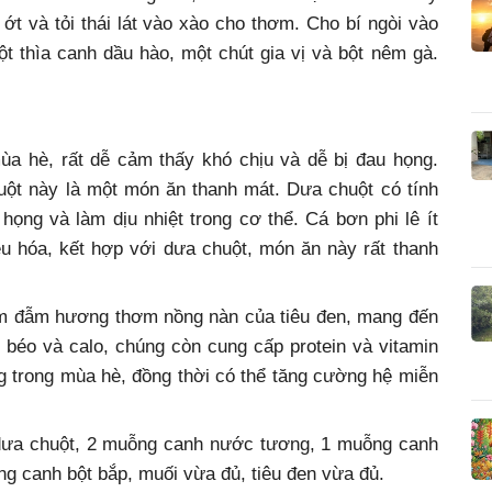
ớt và tỏi thái lát vào xào cho thơm. Cho bí ngòi vào
 thìa canh dầu hào, một chút gia vị và bột nêm gà.
ùa hè, rất dễ cảm thấy khó chịu và dễ bị đau họng.
uột này là một món ăn thanh mát. Dưa chuột có tính
họng và làm dịu nhiệt trong cơ thể. Cá bơn phi lê ít
iêu hóa, kết hợp với dưa chuột, món ăn này rất thanh
ấm đẫm hương thơm nồng nàn của tiêu đen, mang đến
 béo và calo, chúng còn cung cấp protein và vitamin
g trong mùa hè, đồng thời có thể tăng cường hệ miễn
ả dưa chuột, 2 muỗng canh nước tương, 1 muỗng canh
g canh bột bắp, muối vừa đủ, tiêu đen vừa đủ.