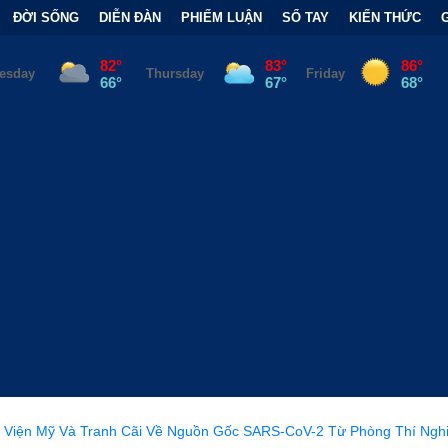
ĐỜI SỐNG
DIỄN ĐÀN
PHIẾM LUẬN
SỔ TAY
KIẾN THỨC
 Cãi Về Nguồn Gốc SARS-CoV-2 Từ Phòng Thí Nghiệm
•
FCC Ch