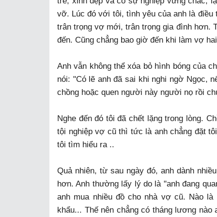
trẻ, xinh đẹp và có sự nghiệp vững chắc, l
vỡ. Lúc đó với tôi, tình yêu của anh là điều t
trân trọng vợ mới, trân trọng gia đình hơn.
đến. Cũng chẳng bao giờ đến khi làm vợ hai
Anh vẫn không thể xóa bỏ hình bóng của chị 
nói: "Có lẽ anh đã sai khi nghi ngờ Ngọc, n
chồng hoặc quen người này người nọ rồi ch
Nghe đến đó tôi đã chết lặng trong lòng. C
tội nghiệp vợ cũ thì tức là anh chẳng đặt 
tôi tìm hiểu ra ..
Quả nhiên, từ sau ngày đó, anh dành nhiều
hơn. Anh thường lấy lý do là "anh đang quan
anh mua nhiều đồ cho nhà vợ cũ. Nào là t
khẩu... Thế nên chẳng có tháng lương nào a