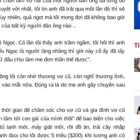
ại chọn làm vợ hai của một người đàn ông đã từng đổ
uyệt vời nhất, tôi tin anh đã trải qua một lần đò thì sẽ
 Tuy nhiên, quả ngọt mà tôi mong đợi đã không bao giờ
 của bất kỳ người đàn ông nào ..
Ngọc. Có lần tôi thấy anh trầm ngâm, tôi hỏi thì anh
T
ếu Ngọc là người lăng nhăng thì giờ này cô ấy đã lấy
ứ đâu chịu làm mẹ đơn thân thế được".
hồng tôi còn nhớ thương vợ cũ, còn nghĩ thương tình,
tôi vào mắt nữa. Đúng ra là do mẹ anh gây chuyện sau
 thời gian để chăm sóc cho vợ cũ và gia đình vợ cũ
 tâm tới con gái của mình thôi" để bao biện cho việc
ủ lạnh mới, máy giặt mới, rồi đồ ăn, trái cây nhập
nh đưa cho tôi được 5 triệu ($200) khi lương anh có