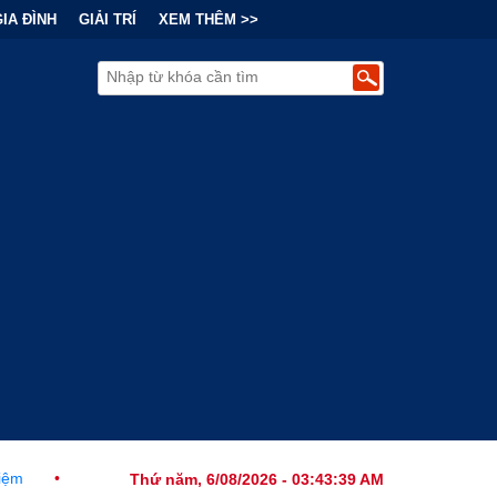
GIA ĐÌNH
GIẢI TRÍ
XEM THÊM >>
ính Thức Ban Hành Lệnh Cấm Robot Hút Bụi Thông Minh Sản Xuất Tạ
Thứ năm, 6/08/2026 - 03:43:40 AM