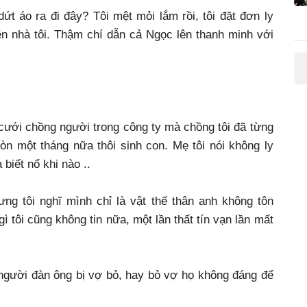
t áo ra đi đây? Tôi mệt mỏi lắm rồi, tôi đặt đơn ly
n nhà tôi. Thậm chí dẫn cả Ngọc lên thanh minh với
 cưới chồng người trong công ty mà chồng tôi đã từng
òn một tháng nữa thôi sinh con. Mẹ tôi nói không ly
biết nổ khi nào ..
ng tôi nghĩ mình chỉ là vật thế thân anh không tôn
gì tôi cũng không tin nữa, một lần thất tín vạn lần mất
người đàn ông bị vợ bỏ, hay bỏ vợ họ không đáng để