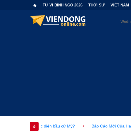
TỬ VI BÍNH NGỌ 2026
THỜI SỰ
VIỆT NAM
i cục diện bầu cử Mỹ?
•
Báo Cáo Mới Của Hạ Viện Mỹ Và Tranh