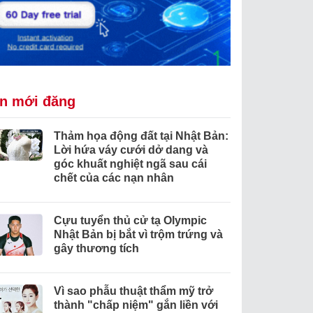
in mới đăng
Thảm họa động đất tại Nhật Bản:
Lời hứa váy cưới dở dang và
góc khuất nghiệt ngã sau cái
chết của các nạn nhân
Cựu tuyển thủ cử tạ Olympic
Nhật Bản bị bắt vì trộm trứng và
gây thương tích
Vì sao phẫu thuật thẩm mỹ trở
thành "chấp niệm" gắn liền với