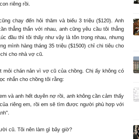
con riêng rồi.
cũng chạy đến hỏi thăm và biếu 3 triệu ($120). Anh
cần thẳng thắn với nhau, anh cũng yêu cầu tôi thẳng
Lúc đầu thì tôi thấy như vậy là tôn trọng nhau, nhưng
ương mình hàng tháng 35 triệu ($1500) chỉ chi tiêu cho
 chi cho nhà vợ cũ.
t mỏi chán nản vì vợ cũ của chồng. Chị ấy không có
gọc nhắn cho chồng tôi rằng:
 em và anh hết duyên nợ rồi, anh không cần cảm thấy
 của riêng em, rồi em sẽ tìm được người phù hợp với
nh".
ười cũ. Tôi nên làm gì bây giờ?