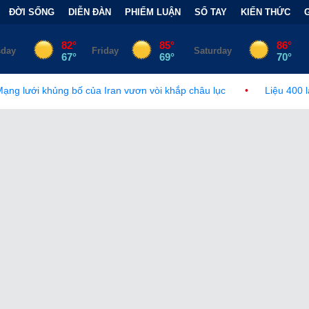
ĐỜI SỐNG
DIỄN ĐÀN
PHIẾM LUẬN
SỔ TAY
KIẾN THỨC
của Iran vươn vòi khắp châu lục
•
Liệu 400 lá phiếu của người 