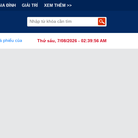
GIA ĐÌNH
GIẢI TRÍ
XEM THÊM >>
phi công dân có làm thay đổi cục diện bầu cử Mỹ?
•
Báo Cáo Mớ
Thứ sáu, 7/08/2026 - 02:39:57 AM