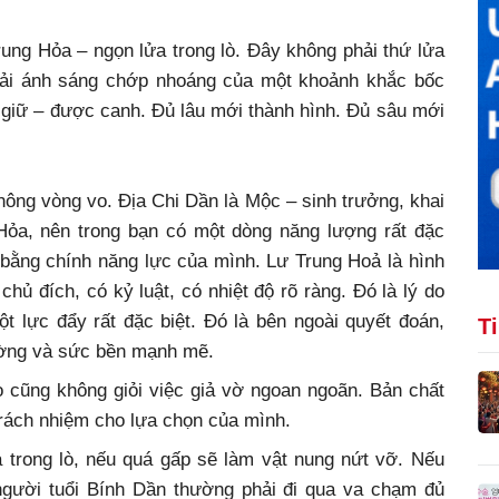
ng Hỏa – ngọn lửa trong lò. Đây không phải thứ lửa
hải ánh sáng chớp nhoáng của một khoảnh khắc bốc
 giữ – được canh. Đủ lâu mới thành hình. Đủ sâu mới
hông vòng vo. Địa Chi Dần là Mộc – sinh trưởng, khai
Hỏa, nên trong bạn có một dòng năng lượng rất đặc
 bằng chính năng lực của mình. Lư Trung Hoả là hình
hủ đích, có kỷ luật, có nhiệt độ rõ ràng. Đó là lý do
 lực đẩy rất đặc biệt. Đó là bên ngoài quyết đoán,
T
ường và sức bền mạnh mẽ.
ọ cũng không giỏi việc giả vờ ngoan ngoãn. Bản chất
 trách nhiệm cho lựa chọn của mình.
 trong lò, nếu quá gấp sẽ làm vật nung nứt vỡ. Nếu
người tuổi Bính Dần thường phải đi qua va chạm đủ