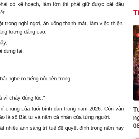
hải có kế hoạch, làm lớn thì phải giữ được cái đầu
T
ệt.
 trong nghỉ ngơi, ăn uống thanh mát, làm việc thiện.
năng lượng dâng cao.
nảy,
ị dừng lại.
hải nghe rõ tiếng nói bên trong.
à vì cháy đúng lúc.”
hí chung của tuổi bính dần trong năm 2026. Còn vận
T
ào lá số Bát tư và năm cá nhân của từng người.
n
0
 nhiều ánh sáng trí tuệ để quyết định trong năm nay