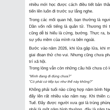
nhiều mới học được cách điều tiết bản thân
tiến lên luôn đi trước sự lắng nghe.
Trong các mối quan hệ, bạn thường là ngư
Dần vốn nổi tiếng là quân tử. Thương thì
cũng dễ bị hiểu là cứng, bướng. Thực ra, 
sự yếu mềm của mình ra bên ngoài.
Bước vào năm 2026, khi lửa gặp lửa, khi 
giai đoạn thử cho vui. Nhưng cũng chưa phải
trí xã hội.
Trong lòng vẫn còn những câu hỏi chưa có l
“Mình đang đi đúng chưa?”
“Có phải cứ tiếp tục như thế này không?”
Không phải tuổi nào cũng hợp năm bính Ngọ
đẩy lên rất nhiều vào năm nay. Khi thiên
Tuế. Đây được người xưa gọi là trùng phùng
phải là một năm bình thường, đây là năm tạo