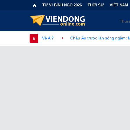
TỬ VI BÍNH NGỌ 2026
THỜI SỰ
VIỆT NAM
uộc Về Ai?
•
Châu Âu trước làn sóng ngầm: Mạng lưới khủng bố 