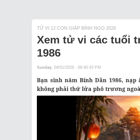
TỬ VI 12 CON GIÁP BÍNH NGỌ 2026
Xem tử vi các tuổi
1986
Sunday
, 04/01/2026 - 09:40:43 PM
Bạn sinh năm Bính Dần 1986, nạp 
không phải thứ lửa phô trương ngoài