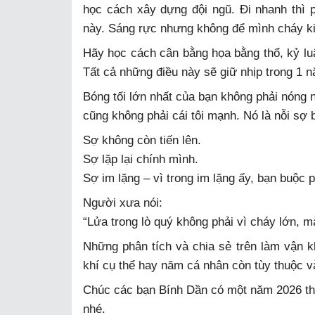
học cách xây dựng đội ngũ. Đi nhanh thì p
này. Sáng rực nhưng không để mình cháy ki
Hãy học cách cân bằng họa bằng thổ, kỷ luật
Tất cả những điều này sẽ giữ nhịp trong 1 
Bóng tối lớn nhất của bạn không phải nóng 
cũng không phải cái tôi mạnh. Nó là nỗi sợ b
Sợ không còn tiến lên.
Sợ lặp lại chính mình.
Sợ im lặng – vì trong im lặng ấy, bạn buộc p
Người xưa nói:
“Lửa trong lò quý không phải vì cháy lớn, m
Những phân tích và chia sẻ trên làm vận k
khí cụ thể hay năm cá nhân còn tùy thuộc v
Chúc các bạn Bính Dần có một năm 2026 thật
nhé.