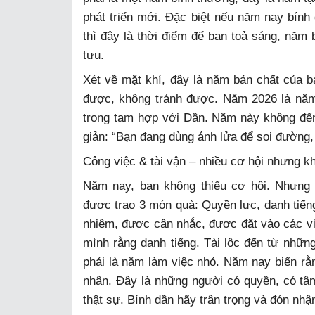
phát triển mới. Đặc biệt nếu năm nay bín
thì đây là thời điểm để bạn toả sáng, năm 
tựu.
Xét về mặt khí, đây là năm bản chất của b
được, không tránh được. Năm 2026 là nă
trong tam hợp với Dần. Năm này không đến
giản: “Bạn đang dùng ánh lửa để soi đường,
Công việc & tài vận – nhiều cơ hội nhưng k
Năm nay, bạn không thiếu cơ hội. Nhưng
được trao 3 món quà: Quyền lực, danh tiếng
nhiệm, được cân nhắc, được đặt vào các vị
mình rằng danh tiếng. Tài lộc đến từ nhữn
phải là năm làm việc nhỏ. Năm nay biến rằ
nhân. Đây là những người có quyền, có tâ
thật sự. Bính dần hãy trân trọng và đón nhậ