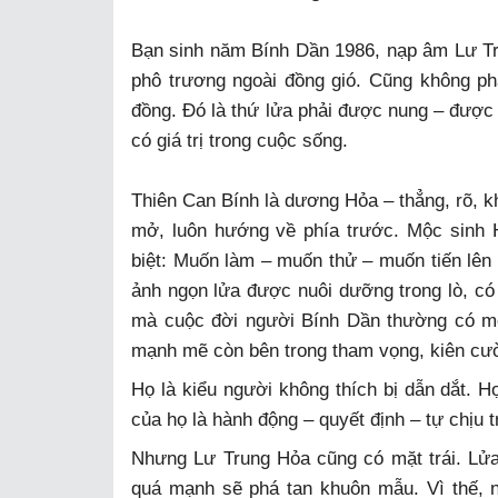
Bạn sinh năm Bính Dần 1986, nạp âm Lư Tru
phô trương ngoài đồng gió. Cũng không p
đồng. Đó là thứ lửa phải được nung – được
có giá trị trong cuộc sống.
Thiên Can Bính là dương Hỏa – thẳng, rõ, k
mở, luôn hướng về phía trước. Mộc sinh 
biệt: Muốn làm – muốn thử – muốn tiến lên
ảnh ngọn lửa được nuôi dưỡng trong lò, có c
mà cuộc đời người Bính Dần thường có một
mạnh mẽ còn bên trong tham vọng, kiên c
Họ là kiểu người không thích bị dẫn dắt. H
của họ là hành động – quyết định – tự chịu
Nhưng Lư Trung Hỏa cũng có mặt trái. Lửa
quá mạnh sẽ phá tan khuôn mẫu. Vì thế, 