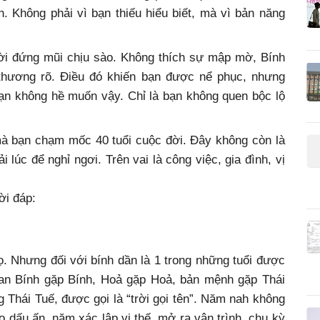
. Không phải vì bạn thiếu hiểu biết, mà vì bản năng
ời đứng mũi chịu sào. Không thích sự mập mờ, Bính
 thương rõ. Điều đó khiến bạn được nể phục, nhưng
bạn không hề muốn vậy. Chỉ là bạn không quen bộc lộ
mà bạn chạm mốc 40 tuổi cuộc đời. Đây không còn là
 lúc để nghỉ ngơi. Trên vai là công việc, gia đình, vị
ời đáp:
. Nhưng đối với bính dần là 1 trong những tuổi được
 can Bính gặp Bính, Hoả gặp Hoả, bản mệnh gặp Thái
 Thái Tuế, được gọi là “trời gọi tên”. Năm nah không
 dấu ấn, năm xác lập vị thế, mở ra vận trình, chu kỳ