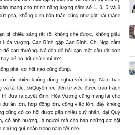
h dần mang cho mình năng lượng năm số 1, 3, 5 và 8
bứt phá, khẳng định bản thân cũng như gặt hái thành
ạn bị chiếu sáng rất rõ: không che được, không giấu
m Hỏa vượng. Can Bính gặp Can Bính. Chi Ngọ nằm
 để ban thưởng. Nó đến để hỏi bạn một câu rất đơn
 hay để nó đốt chính mình?”
hông phải cơ hội nào cũng đúng.
 cơ hội nhiều không đồng nghĩa với đúng. Năm bạn
 và tài lộc. ￼Quyền lực đến từ việc được trao trách
 trí đưa ra quyết định. Hòa Vượng cũng mang lại cho
g dự án lớn, hợp đồng lớn, công việc lớn, đây không
ng cũng có cơ hội được gặp nhiều quý nhân, đại Quý
m, có ảnh hưởng, là người mà cho bạn những cơ hội
n những quí nhân trong năm tới nhé.